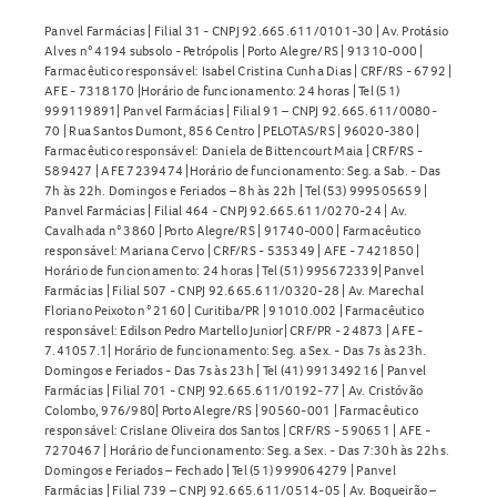
Panvel Farmácias | Filial 31 - CNPJ 92.665.611/0101-30 | Av. Protásio
Alves n° 4194 subsolo - Petrópolis | Porto Alegre/RS | 91310-000 |
Farmacêutico responsável: Isabel Cristina Cunha Dias | CRF/RS - 6792 |
AFE - 7318170 |Horário de funcionamento: 24 horas | Tel (51)
999119891| Panvel Farmácias | Filial 91 – CNPJ 92.665.611/0080-
70 | Rua Santos Dumont, 856 Centro | PELOTAS/RS | 96020-380 |
Farmacêutico responsável: Daniela de Bittencourt Maia | CRF/RS -
589427 | AFE 7239474 |Horário de funcionamento: Seg. a Sab. - Das
7h às 22h. Domingos e Feriados – 8h às 22h | Tel (53) 999505659 |
Panvel Farmácias | Filial 464 - CNPJ 92.665.611/0270-24 | Av.
Cavalhada n° 3860 | Porto Alegre/RS | 91740-000 | Farmacêutico
responsável: Mariana Cervo | CRF/RS - 535349 | AFE - 7421850 |
Horário de funcionamento: 24 horas | Tel (51) 995672339| Panvel
Farmácias | Filial 507 - CNPJ 92.665.611/0320-28 | Av. Marechal
Floriano Peixoto n° 2160 | Curitiba/PR | 91010.002 | Farmacêutico
responsável: Edilson Pedro Martello Junior| CRF/PR - 24873 | AFE -
7.41057.1| Horário de funcionamento: Seg. a Sex. - Das 7s às 23h.
Domingos e Feriados - Das 7s às 23h | Tel (41) 991349216 | Panvel
Farmácias | Filial 701 - CNPJ 92.665.611/0192-77 | Av. Cristóvão
Colombo, 976/980| Porto Alegre/RS | 90560-001 | Farmacêutico
responsável: Crislane Oliveira dos Santos | CRF/RS - 590651 | AFE -
7270467 | Horário de funcionamento: Seg. a Sex. - Das 7:30h às 22hs.
Domingos e Feriados – Fechado | Tel (51) 999064279 | Panvel
Farmácias | Filial 739 – CNPJ 92.665.611/0514-05 | Av. Boqueirão –