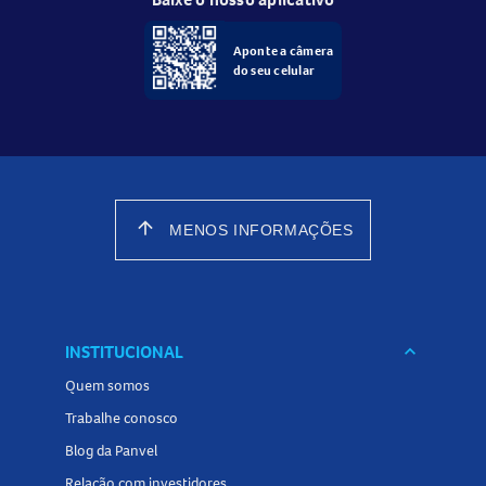
Aponte a câmera
do seu celular
arrow_upward
MENOS INFORMAÇÕES
INSTITUCIONAL
keyboard_arrow_down
Quem somos
Trabalhe conosco
Blog da Panvel
Relação com investidores