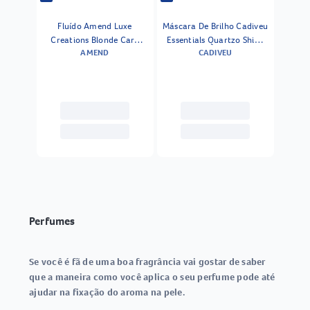
Fluído Amend Luxe
Máscara De Brilho Cadiveu
Creations Blonde Care
Essentials Quartzo Shine
AMEND
CADIVEU
180ml
200 Ml
Perfumes
Se você é fã de uma boa fragrância vai gostar de saber
que a maneira como você aplica o seu perfume pode até
ajudar na fixação do aroma na pele.