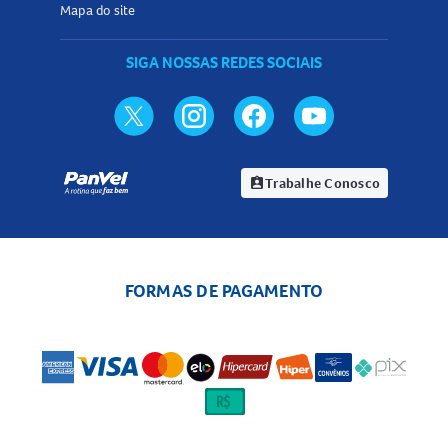
Mapa do site
SIGA NOSSAS REDES SOCIAIS
Trabalhe Conosco
assignment_ind
FORMAS DE PAGAMENTO