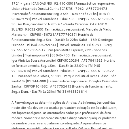
1721 - Igara | CANOAS /RS | 92.410-350 | Farmacêutico responsável:
Lisiane Machado Ducatti Cunha | CRF/RS - 7962 | AFE 7734473
|Horário de funcionamento: Seg. a Sab. - Das 7hs às 21hs | Tel (51)
980479791| Panvel Farmácias | Filial 758 – CNPJ 92.665.611/0535-
30 | Av. Rua João Venzon Netto, 67 – Santa Catarina | CAXIAS DO
SUL/RS | 95032-200| Farmacêutico responsável: Marcelo de Mello
Maraschin | CRF/RS - 5072 | AFE 7776037 | Horário de
funcionamento: Seg. a Sex. - Das 8h às 22hs, Sab 8 – 18 h Domingos
Fechado | Tel (54) 996259744 | Panvel Farmácias | Filial 791 – CNPJ
92.665.611/0567-17 | Rua João Motta Espezim, 222 - Saco dos
Limões | Florianópolis/RS | 88045-400 | Farmacêutico responsável:
Igor Vinicius Sousa Assunção | CRF/SC 20284 | AFE 7841362 |Horário
de funcionamento: Seg. a Sex. - Das 8h às 22:00hs | Tel (48)
991337615| Panvel Farmácias | Filial 806 – CNPJ 92.665.611/0522-
15 | Rua Inocêncio Tobias, nº 131 - Parque Industrial Tomas Edson | São
Paulo/ SP |01.144-900 | Farmacêutico responsável: Douglas Cassin dos
Santos | CRF/SP 104682 | AFE 7752413 |Horário de funcionamento:
Seg. a Dom. - Das 7h às 23hs | Tel (11) 943826814
A Panvel segue as determinações da Anvisa. As informações contidas
neste site não devem ser usadas para automedicação e não substituem,
em hipótese alguma, as orientações dadas pelo profissional da área
médica. Somente o médico está apto a diagnosticar qualquer problema
de saúde e prescrever o tratamento adequado. Ao persistirem os
sintomas, um médico deverá ser consultado. O Grupo Panvel realiza o