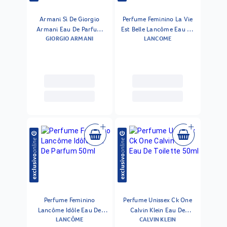
Armani Sì De Giorgio
Perfume Feminino La Vie
Armani Eau De Parfum
Est Belle Lancôme Eau De
GIORGIO ARMANI
LANCOME
Perfume Feminino 50 Ml
Parfum 50ml
Perfume Feminino
Perfume Unissex Ck One
Lancôme Idôle Eau De
Calvin Klein Eau De
LANCÔME
CALVIN KLEIN
Parfum 50ml
Toilette 50ml