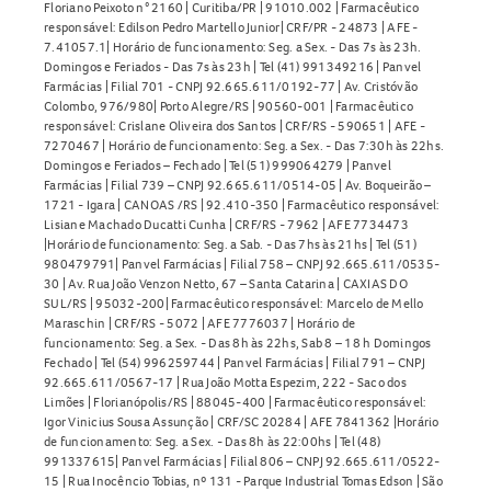
Floriano Peixoto n° 2160 | Curitiba/PR | 91010.002 | Farmacêutico
responsável: Edilson Pedro Martello Junior| CRF/PR - 24873 | AFE -
7.41057.1| Horário de funcionamento: Seg. a Sex. - Das 7s às 23h.
Domingos e Feriados - Das 7s às 23h | Tel (41) 991349216 | Panvel
Farmácias | Filial 701 - CNPJ 92.665.611/0192-77 | Av. Cristóvão
Colombo, 976/980| Porto Alegre/RS | 90560-001 | Farmacêutico
responsável: Crislane Oliveira dos Santos | CRF/RS - 590651 | AFE -
7270467 | Horário de funcionamento: Seg. a Sex. - Das 7:30h às 22hs.
Domingos e Feriados – Fechado | Tel (51) 999064279 | Panvel
Farmácias | Filial 739 – CNPJ 92.665.611/0514-05 | Av. Boqueirão –
1721 - Igara | CANOAS /RS | 92.410-350 | Farmacêutico responsável:
Lisiane Machado Ducatti Cunha | CRF/RS - 7962 | AFE 7734473
|Horário de funcionamento: Seg. a Sab. - Das 7hs às 21hs | Tel (51)
980479791| Panvel Farmácias | Filial 758 – CNPJ 92.665.611/0535-
30 | Av. Rua João Venzon Netto, 67 – Santa Catarina | CAXIAS DO
SUL/RS | 95032-200| Farmacêutico responsável: Marcelo de Mello
Maraschin | CRF/RS - 5072 | AFE 7776037 | Horário de
funcionamento: Seg. a Sex. - Das 8h às 22hs, Sab 8 – 18 h Domingos
Fechado | Tel (54) 996259744 | Panvel Farmácias | Filial 791 – CNPJ
92.665.611/0567-17 | Rua João Motta Espezim, 222 - Saco dos
Limões | Florianópolis/RS | 88045-400 | Farmacêutico responsável:
Igor Vinicius Sousa Assunção | CRF/SC 20284 | AFE 7841362 |Horário
de funcionamento: Seg. a Sex. - Das 8h às 22:00hs | Tel (48)
991337615| Panvel Farmácias | Filial 806 – CNPJ 92.665.611/0522-
15 | Rua Inocêncio Tobias, nº 131 - Parque Industrial Tomas Edson | São