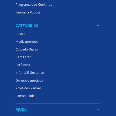
Programa Uso Contínuo
Farmácia Popular
CATEGORIAS
keyboard_arrow_down
Beleza
Medicamentos
Cuidado Diário
Bem Estar
Perfumes
Infantil E Gestante
Dermocosméticos
Produtos Panvel
Panvel Clinic
AJUDA
keyboard_arrow_down