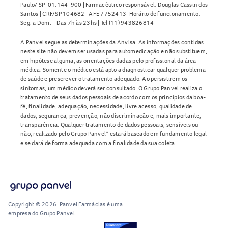
Paulo/ SP |01.144-900 | Farmacêutico responsável: Douglas Cassin dos
Santos | CRF/SP 104682 | AFE 7752413 |Horário de funcionamento:
Seg. a Dom. - Das 7h às 23hs | Tel (11) 943826814
A Panvel segue as determinações da Anvisa. As informações contidas
neste site não devem ser usadas para automedicação e não substituem,
em hipótese alguma, as orientações dadas pelo profissional da área
médica. Somente o médico está apto a diagnosticar qualquer problema
de saúde e prescrever o tratamento adequado. Ao persistirem os
sintomas, um médico deverá ser consultado. O Grupo Panvel realiza o
tratamento de seus dados pessoais de acordo com os princípios da boa-
fé, finalidade, adequação, necessidade, livre acesso, qualidade de
dados, segurança, prevenção, não discriminação e, mais importante,
transparência. Qualquer tratamento de dados pessoais, sensíveis ou
não, realizado pelo Grupo Panvel* estará baseado em fundamento legal
e se dará de forma adequada com a finalidade da sua coleta.
Copyright © 2026. Panvel Farmácias é uma
empresa do Grupo Panvel.