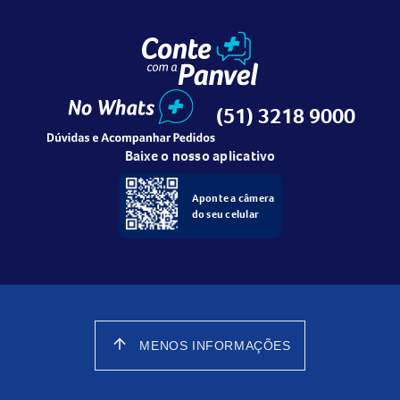
(51) 3218 9000
Baixe o nosso aplicativo
Aponte a câmera
do seu celular
arrow_upward
MENOS INFORMAÇÕES