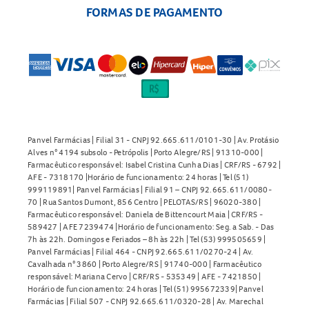
FORMAS DE PAGAMENTO
Panvel Farmácias | Filial 31 - CNPJ 92.665.611/0101-30 | Av. Protásio
Alves n° 4194 subsolo - Petrópolis | Porto Alegre/RS | 91310-000 |
Farmacêutico responsável: Isabel Cristina Cunha Dias | CRF/RS - 6792 |
AFE - 7318170 |Horário de funcionamento: 24 horas | Tel (51)
999119891| Panvel Farmácias | Filial 91 – CNPJ 92.665.611/0080-
70 | Rua Santos Dumont, 856 Centro | PELOTAS/RS | 96020-380 |
Farmacêutico responsável: Daniela de Bittencourt Maia | CRF/RS -
589427 | AFE 7239474 |Horário de funcionamento: Seg. a Sab. - Das
7h às 22h. Domingos e Feriados – 8h às 22h | Tel (53) 999505659 |
Panvel Farmácias | Filial 464 - CNPJ 92.665.611/0270-24 | Av.
Cavalhada n° 3860 | Porto Alegre/RS | 91740-000 | Farmacêutico
responsável: Mariana Cervo | CRF/RS - 535349 | AFE - 7421850 |
Horário de funcionamento: 24 horas | Tel (51) 995672339| Panvel
Farmácias | Filial 507 - CNPJ 92.665.611/0320-28 | Av. Marechal