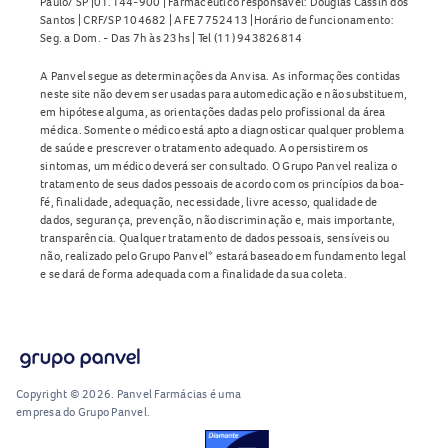
Paulo/ SP |01.144-900 | Farmacêutico responsável: Douglas Cassin dos
Santos | CRF/SP 104682 | AFE 7752413 |Horário de funcionamento:
Seg. a Dom. - Das 7h às 23hs | Tel (11) 943826814
A Panvel segue as determinações da Anvisa. As informações contidas
neste site não devem ser usadas para automedicação e não substituem,
em hipótese alguma, as orientações dadas pelo profissional da área
médica. Somente o médico está apto a diagnosticar qualquer problema
de saúde e prescrever o tratamento adequado. Ao persistirem os
sintomas, um médico deverá ser consultado. O Grupo Panvel realiza o
tratamento de seus dados pessoais de acordo com os princípios da boa-
fé, finalidade, adequação, necessidade, livre acesso, qualidade de
dados, segurança, prevenção, não discriminação e, mais importante,
transparência. Qualquer tratamento de dados pessoais, sensíveis ou
não, realizado pelo Grupo Panvel* estará baseado em fundamento legal
e se dará de forma adequada com a finalidade da sua coleta.
Copyright © 2026. Panvel Farmácias é uma
empresa do Grupo Panvel.