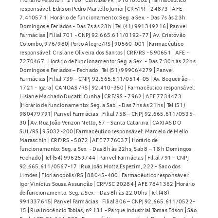
responsável: Edilson Pedro Martello Junior| CRF/PR - 24873 | AFE -
7.41057.1| Horário de funcionamento: Seg. a Sex. - Das 7s às 23h.
Domingos e Feriados - Das 7s às 23h | Tel (41) 991349216 | Panvel
Farmácias | Filial 701 - CNPJ 92.665.611/0192-77 | Av. Cristóvão
Colombo, 976/980| Porto Alegre/RS | 90560-001 | Farmacêutico
responsável: Crislane Oliveira dos Santos | CRF/RS - 590651 | AFE -
7270467 | Horário de funcionamento: Seg. a Sex. - Das 7:30h às 22hs.
Domingos e Feriados – Fechado | Tel (51) 999064279 | Panvel
Farmácias | Filial 739 – CNPJ 92.665.611/0514-05 | Av. Boqueirão –
1721 - Igara | CANOAS /RS | 92.410-350 | Farmacêutico responsável:
Lisiane Machado Ducatti Cunha | CRF/RS - 7962 | AFE 7734473
|Horário de funcionamento: Seg. a Sab. - Das 7hs às 21hs | Tel (51)
980479791| Panvel Farmácias | Filial 758 – CNPJ 92.665.611/0535-
30 | Av. Rua João Venzon Netto, 67 – Santa Catarina | CAXIAS DO
SUL/RS | 95032-200| Farmacêutico responsável: Marcelo de Mello
Maraschin | CRF/RS - 5072 | AFE 7776037 | Horário de
funcionamento: Seg. a Sex. - Das 8h às 22hs, Sab 8 – 18 h Domingos
Fechado | Tel (54) 996259744 | Panvel Farmácias | Filial 791 – CNPJ
92.665.611/0567-17 | Rua João Motta Espezim, 222 - Saco dos
Limões | Florianópolis/RS | 88045-400 | Farmacêutico responsável:
Igor Vinicius Sousa Assunção | CRF/SC 20284 | AFE 7841362 |Horário
de funcionamento: Seg. a Sex. - Das 8h às 22:00hs | Tel (48)
991337615| Panvel Farmácias | Filial 806 – CNPJ 92.665.611/0522-
15 | Rua Inocêncio Tobias, nº 131 - Parque Industrial Tomas Edson | São