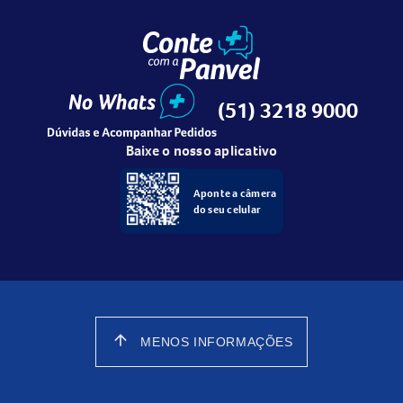
(51) 3218 9000
Baixe o nosso aplicativo
Aponte a câmera
do seu celular
arrow_upward
MENOS INFORMAÇÕES