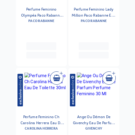
Perfume Feminino
Perfume Feminino Lady
Olympéa Paco Rabanne
Million Paco Rabanne Eau
PACO RABANNE
PACO RABANNE
Eau De Parfum 30ml
De Parfum 30ml
Perfume Feminino Ch
Ange Ou Démon De
Carolina Herrera Eau De
Givenchy Eau De Parfum
CAROLINA HERRERA
GIVENCHY
Toilette 30ml
Perfume Feminino 30 Ml