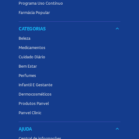
Programa Uso Contínuo
Farmácia Popular
CATEGORIAS
keyboard_arrow_down
Beleza
Medicamentos
Cuidado Diário
Bem Estar
Perfumes
Infantil E Gestante
Dermocosméticos
Produtos Panvel
Panvel Clinic
AJUDA
keyboard_arrow_down
Central de informações