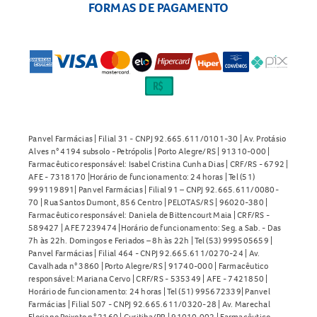
FORMAS DE PAGAMENTO
Panvel Farmácias | Filial 31 - CNPJ 92.665.611/0101-30 | Av. Protásio
Alves n° 4194 subsolo - Petrópolis | Porto Alegre/RS | 91310-000 |
Farmacêutico responsável: Isabel Cristina Cunha Dias | CRF/RS - 6792 |
AFE - 7318170 |Horário de funcionamento: 24 horas | Tel (51)
999119891| Panvel Farmácias | Filial 91 – CNPJ 92.665.611/0080-
70 | Rua Santos Dumont, 856 Centro | PELOTAS/RS | 96020-380 |
Farmacêutico responsável: Daniela de Bittencourt Maia | CRF/RS -
589427 | AFE 7239474 |Horário de funcionamento: Seg. a Sab. - Das
7h às 22h. Domingos e Feriados – 8h às 22h | Tel (53) 999505659 |
Panvel Farmácias | Filial 464 - CNPJ 92.665.611/0270-24 | Av.
Cavalhada n° 3860 | Porto Alegre/RS | 91740-000 | Farmacêutico
responsável: Mariana Cervo | CRF/RS - 535349 | AFE - 7421850 |
Horário de funcionamento: 24 horas | Tel (51) 995672339| Panvel
Farmácias | Filial 507 - CNPJ 92.665.611/0320-28 | Av. Marechal
Floriano Peixoto n° 2160 | Curitiba/PR | 91010.002 | Farmacêutico