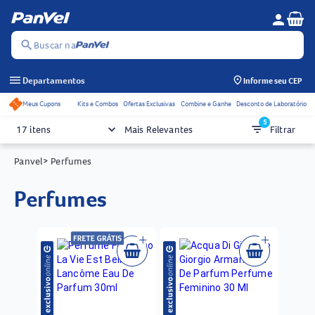
Se
person
Menu do c
search
Buscar na
menu
Departamentos
Informe seu CEP
Meus Cupons
Kits e Combos
Ofertas Exclusivas
Combine e Ganhe
Desconto de Laboratório
Acessos rápidos do cabeçalho
5
keyboard_arrow_down
filter_list
17 itens
Mais Relevantes
Filtrar
Panvel
> Perfumes
perfumes