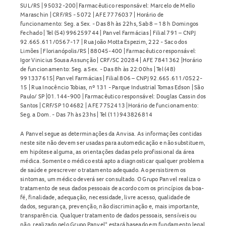
SUL/RS | 95032-200| Farmacêutico responsável: Marcelo de Mello
Maraschin | CRF/RS - 5072 | AFE 7776037 | Horário de
funcionamento: Seg. a Sex. - Das 8h às 22hs, Sab 8 – 18 h Domingos
Fechado | Tel (54) 996259744 | Panvel Farmácias | Filial 791 – CNPJ
92.665.611/0567-17 | Rua João Motta Espezim, 222 - Saco dos
Limões | Florianópolis/RS | 88045-400 | Farmacêutico responsável:
Igor Vinicius Sousa Assunção | CRF/SC 20284 | AFE 7841362 |Horário
de funcionamento: Seg. a Sex. - Das 8h às 22:00hs | Tel (48)
991337615| Panvel Farmácias | Filial 806 – CNPJ 92.665.611/0522-
15 | Rua Inocêncio Tobias, nº 131 - Parque Industrial Tomas Edson | São
Paulo/ SP |01.144-900 | Farmacêutico responsável: Douglas Cassin dos
Santos | CRF/SP 104682 | AFE 7752413 |Horário de funcionamento:
Seg. a Dom. - Das 7h às 23hs | Tel (11) 943826814
A Panvel segue as determinações da Anvisa. As informações contidas
neste site não devem ser usadas para automedicação e não substituem,
em hipótese alguma, as orientações dadas pelo profissional da área
médica. Somente o médico está apto a diagnosticar qualquer problema
de saúde e prescrever o tratamento adequado. Ao persistirem os
sintomas, um médico deverá ser consultado. O Grupo Panvel realiza o
tratamento de seus dados pessoais de acordo com os princípios da boa-
fé, finalidade, adequação, necessidade, livre acesso, qualidade de
dados, segurança, prevenção, não discriminação e, mais importante,
transparência. Qualquer tratamento de dados pessoais, sensíveis ou
não, realizado pelo Grupo Panvel* estará baseado em fundamento legal