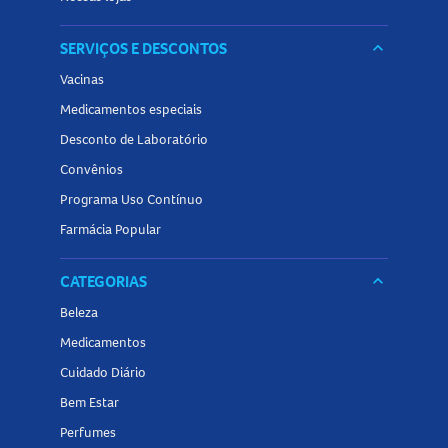
SERVIÇOS E DESCONTOS
keyboard_arrow_down
Vacinas
Medicamentos especiais
Desconto de Laboratório
Convênios
Programa Uso Contínuo
Farmácia Popular
CATEGORIAS
keyboard_arrow_down
Beleza
Medicamentos
Cuidado Diário
Bem Estar
Perfumes