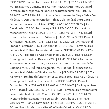
999119891| Panvel Farmácias | Filial 91 – CNPJ 92.665.611/0080-
70 | Rua Santos Dumont, 856 Centro | PELOTAS/RS | 96020-380 |
Farmacêutico responsável: Daniela de Bittencourt Maia | CRF/RS -
589427 | AFE 7239474 |Horário de funcionamento: Seg. a Sab. - Das
7h às 22h. Domingos e Feriados – 8h às 22h | Tel (53) 999505659 |
Panvel Farmácias | Filial 464 - CNPJ 92.665.611/0270-24 | Av.
Cavalhada n° 3860 | Porto Alegre/RS | 91740-000 | Farmacêutico
responsável: Mariana Cervo | CRF/RS - 535349 | AFE - 7421850 |
Horário de funcionamento: 24 horas | Tel (51) 995672339| Panvel
Farmácias | Filial 507 - CNPJ 92.665.611/0320-28 | Av. Marechal
Floriano Peixoto n° 2160 | Curitiba/PR | 91010.002 | Farmacêutico
responsável: Edilson Pedro Martello Junior| CRF/PR - 24873 | AFE -
7.41057.1| Horário de funcionamento: Seg. a Sex. - Das 7s às 23h.
Domingos e Feriados - Das 7s às 23h | Tel (41) 991349216 | Panvel
Farmácias | Filial 701 - CNPJ 92.665.611/0192-77 | Av. Cristóvão
Colombo, 976/980| Porto Alegre/RS | 90560-001 | Farmacêutico
responsável: Crislane Oliveira dos Santos | CRF/RS - 590651 | AFE -
7270467 | Horário de funcionamento: Seg. a Sex. - Das 7:30h às 22hs.
Domingos e Feriados – Fechado | Tel (51) 999064279 | Panvel
Farmácias | Filial 739 – CNPJ 92.665.611/0514-05 | Av. Boqueirão –
1721 - Igara | CANOAS /RS | 92.410-350 | Farmacêutico responsável:
Lisiane Machado Ducatti Cunha | CRF/RS - 7962 | AFE 7734473
|Horário de funcionamento: Seg. a Sab. - Das 7hs às 21hs | Tel (51)
980479791| Panvel Farmácias | Filial 758 – CNPJ 92.665.611/0535-
30 | Av. Rua João Venzon Netto, 67 – Santa Catarina | CAXIAS DO