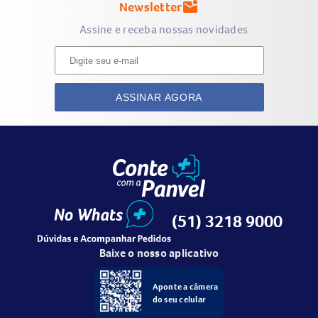
Newsletter
mark_email_unread
Assine e receba nossas novidades
ASSINAR AGORA
(51) 3218 9000
Baixe o nosso aplicativo
Aponte a câmera
do seu celular