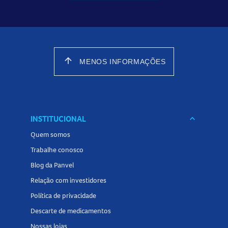
arrow_upward
MENOS INFORMAÇÕES
INSTITUCIONAL
keyboard_arrow_down
Quem somos
Trabalhe conosco
Blog da Panvel
Relação com investidores
Política de privacidade
Descarte de medicamentos
Nossas lojas