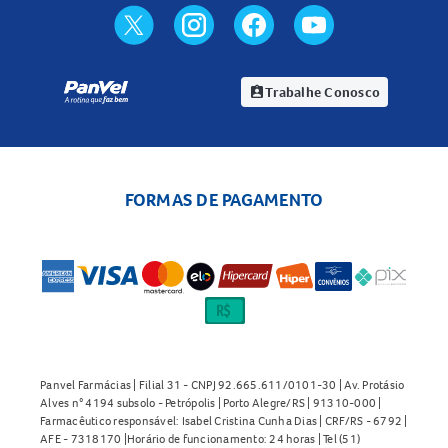
Trabalhe Conosco
assignment_ind
FORMAS DE PAGAMENTO
Panvel Farmácias | Filial 31 - CNPJ 92.665.611/0101-30 | Av. Protásio
Alves n° 4194 subsolo - Petrópolis | Porto Alegre/RS | 91310-000 |
Farmacêutico responsável: Isabel Cristina Cunha Dias | CRF/RS - 6792 |
AFE - 7318170 |Horário de funcionamento: 24 horas | Tel (51)