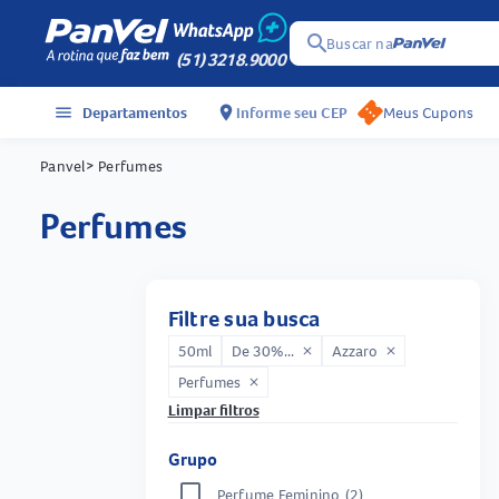
search
Buscar na
(51) 3218.9000
menu
Departamentos
location_on
Informe seu CEP
Meus Cupons
Panvel
> Perfumes
perfumes
Filtre sua busca
50ml
De 30%...
Azzaro
close
close
Perfumes
close
Limpar filtros
Grupo
Perfume Feminino
(2)