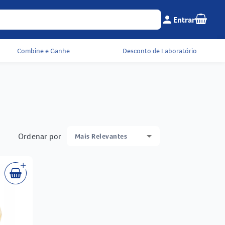
Seu c
person
Entrar
Menu do cliente e 
Combine e Ganhe
Desconto de Laboratório
Ordenar por
Mais Relevantes