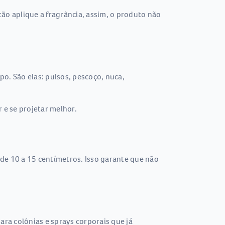
ão aplique a fragrância, assim, o produto não
o. São elas: pulsos, pescoço, nuca,
 e se projetar melhor.
de 10 a 15 centímetros. Isso garante que não
ara colônias e sprays corporais que já