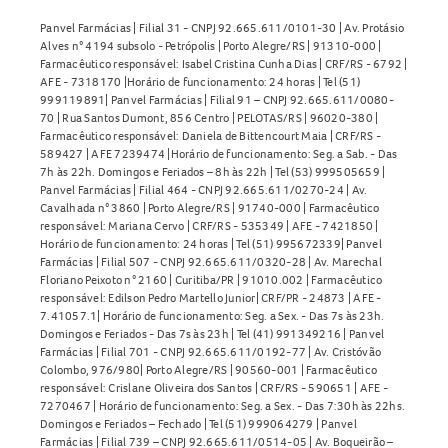
Panvel Farmácias | Filial 31 - CNPJ 92.665.611/0101-30 | Av. Protásio
Alves n° 4194 subsolo - Petrópolis | Porto Alegre/RS | 91310-000 |
Farmacêutico responsável: Isabel Cristina Cunha Dias | CRF/RS - 6792 |
AFE - 7318170 |Horário de funcionamento: 24 horas | Tel (51)
999119891| Panvel Farmácias | Filial 91 – CNPJ 92.665.611/0080-
70 | Rua Santos Dumont, 856 Centro | PELOTAS/RS | 96020-380 |
Farmacêutico responsável: Daniela de Bittencourt Maia | CRF/RS -
589427 | AFE 7239474 |Horário de funcionamento: Seg. a Sab. - Das
7h às 22h. Domingos e Feriados – 8h às 22h | Tel (53) 999505659 |
Panvel Farmácias | Filial 464 - CNPJ 92.665.611/0270-24 | Av.
Cavalhada n° 3860 | Porto Alegre/RS | 91740-000 | Farmacêutico
responsável: Mariana Cervo | CRF/RS - 535349 | AFE - 7421850 |
Horário de funcionamento: 24 horas | Tel (51) 995672339| Panvel
Farmácias | Filial 507 - CNPJ 92.665.611/0320-28 | Av. Marechal
Floriano Peixoto n° 2160 | Curitiba/PR | 91010.002 | Farmacêutico
responsável: Edilson Pedro Martello Junior| CRF/PR - 24873 | AFE -
7.41057.1| Horário de funcionamento: Seg. a Sex. - Das 7s às 23h.
Domingos e Feriados - Das 7s às 23h | Tel (41) 991349216 | Panvel
Farmácias | Filial 701 - CNPJ 92.665.611/0192-77 | Av. Cristóvão
Colombo, 976/980| Porto Alegre/RS | 90560-001 | Farmacêutico
responsável: Crislane Oliveira dos Santos | CRF/RS - 590651 | AFE -
7270467 | Horário de funcionamento: Seg. a Sex. - Das 7:30h às 22hs.
Domingos e Feriados – Fechado | Tel (51) 999064279 | Panvel
Farmácias | Filial 739 – CNPJ 92.665.611/0514-05 | Av. Boqueirão –