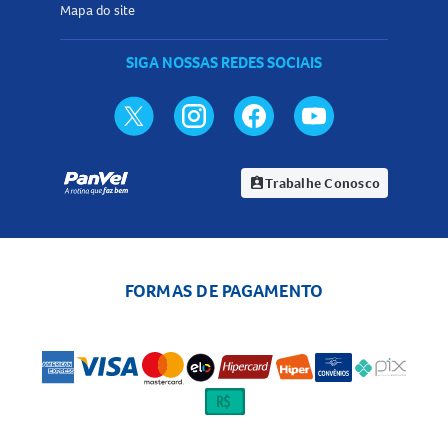
Mapa do site
SIGA NOSSAS REDES SOCIAIS
Trabalhe Conosco
assignment_ind
FORMAS DE PAGAMENTO