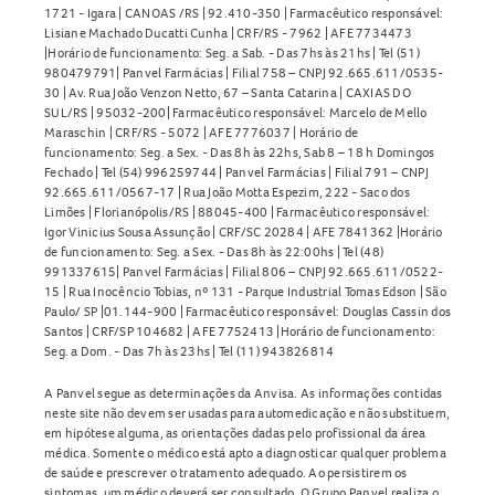
1721 - Igara | CANOAS /RS | 92.410-350 | Farmacêutico responsável:
Lisiane Machado Ducatti Cunha | CRF/RS - 7962 | AFE 7734473
|Horário de funcionamento: Seg. a Sab. - Das 7hs às 21hs | Tel (51)
980479791| Panvel Farmácias | Filial 758 – CNPJ 92.665.611/0535-
30 | Av. Rua João Venzon Netto, 67 – Santa Catarina | CAXIAS DO
SUL/RS | 95032-200| Farmacêutico responsável: Marcelo de Mello
Maraschin | CRF/RS - 5072 | AFE 7776037 | Horário de
funcionamento: Seg. a Sex. - Das 8h às 22hs, Sab 8 – 18 h Domingos
Fechado | Tel (54) 996259744 | Panvel Farmácias | Filial 791 – CNPJ
92.665.611/0567-17 | Rua João Motta Espezim, 222 - Saco dos
Limões | Florianópolis/RS | 88045-400 | Farmacêutico responsável:
Igor Vinicius Sousa Assunção | CRF/SC 20284 | AFE 7841362 |Horário
de funcionamento: Seg. a Sex. - Das 8h às 22:00hs | Tel (48)
991337615| Panvel Farmácias | Filial 806 – CNPJ 92.665.611/0522-
15 | Rua Inocêncio Tobias, nº 131 - Parque Industrial Tomas Edson | São
Paulo/ SP |01.144-900 | Farmacêutico responsável: Douglas Cassin dos
Santos | CRF/SP 104682 | AFE 7752413 |Horário de funcionamento:
Seg. a Dom. - Das 7h às 23hs | Tel (11) 943826814
A Panvel segue as determinações da Anvisa. As informações contidas
neste site não devem ser usadas para automedicação e não substituem,
em hipótese alguma, as orientações dadas pelo profissional da área
médica. Somente o médico está apto a diagnosticar qualquer problema
de saúde e prescrever o tratamento adequado. Ao persistirem os
sintomas, um médico deverá ser consultado. O Grupo Panvel realiza o