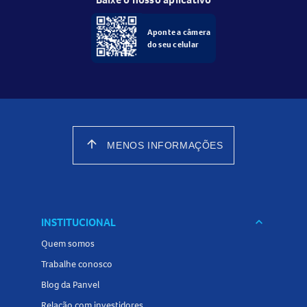
Aponte a câmera
do seu celular
arrow_upward
MENOS INFORMAÇÕES
INSTITUCIONAL
keyboard_arrow_down
Quem somos
Trabalhe conosco
Blog da Panvel
Relação com investidores