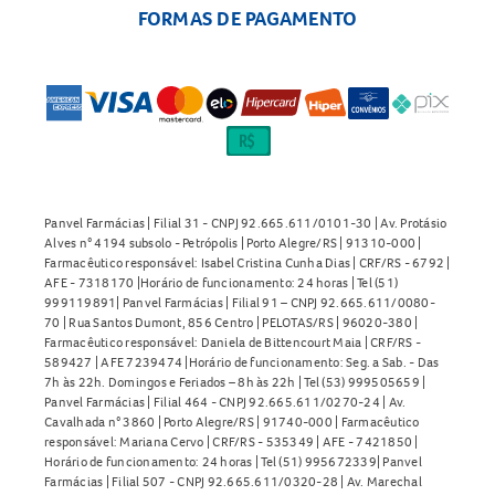
FORMAS DE PAGAMENTO
Panvel Farmácias | Filial 31 - CNPJ 92.665.611/0101-30 | Av. Protásio
Alves n° 4194 subsolo - Petrópolis | Porto Alegre/RS | 91310-000 |
Farmacêutico responsável: Isabel Cristina Cunha Dias | CRF/RS - 6792 |
AFE - 7318170 |Horário de funcionamento: 24 horas | Tel (51)
999119891| Panvel Farmácias | Filial 91 – CNPJ 92.665.611/0080-
70 | Rua Santos Dumont, 856 Centro | PELOTAS/RS | 96020-380 |
Farmacêutico responsável: Daniela de Bittencourt Maia | CRF/RS -
589427 | AFE 7239474 |Horário de funcionamento: Seg. a Sab. - Das
7h às 22h. Domingos e Feriados – 8h às 22h | Tel (53) 999505659 |
Panvel Farmácias | Filial 464 - CNPJ 92.665.611/0270-24 | Av.
Cavalhada n° 3860 | Porto Alegre/RS | 91740-000 | Farmacêutico
responsável: Mariana Cervo | CRF/RS - 535349 | AFE - 7421850 |
Horário de funcionamento: 24 horas | Tel (51) 995672339| Panvel
Farmácias | Filial 507 - CNPJ 92.665.611/0320-28 | Av. Marechal