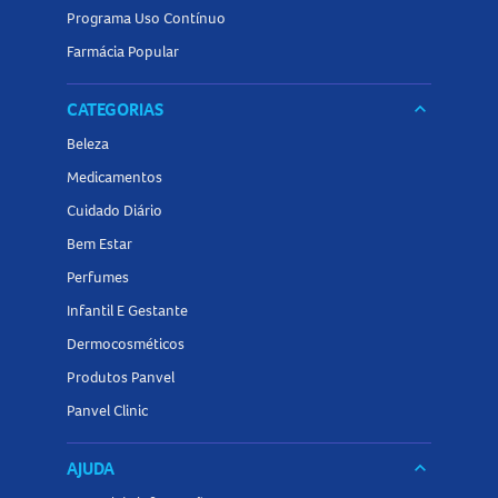
Programa Uso Contínuo
Farmácia Popular
CATEGORIAS
keyboard_arrow_down
Beleza
Medicamentos
Cuidado Diário
Bem Estar
Perfumes
Infantil E Gestante
Dermocosméticos
Produtos Panvel
Panvel Clinic
AJUDA
keyboard_arrow_down