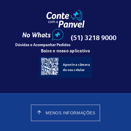
(51) 3218 9000
Baixe o nosso aplicativo
Aponte a câmera
do seu celular
arrow_upward
MENOS INFORMAÇÕES