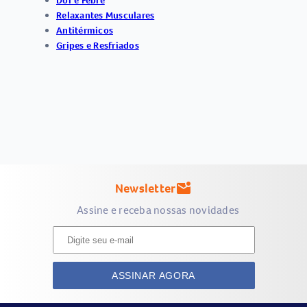
Dor e Febre
Relaxantes Musculares
Antitérmicos
Gripes e Resfriados
Newsletter
mark_email_unread
Assine e receba nossas novidades
ASSINAR AGORA