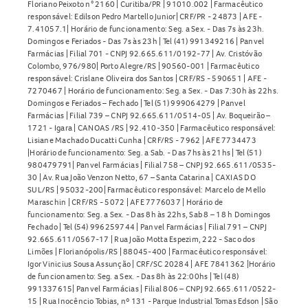
Floriano Peixoto n° 2160 | Curitiba/PR | 91010.002 | Farmacêutico
responsável: Edilson Pedro Martello Junior| CRF/PR - 24873 | AFE -
7.41057.1| Horário de funcionamento: Seg. a Sex. - Das 7s às 23h.
Domingos e Feriados - Das 7s às 23h | Tel (41) 991349216 | Panvel
Farmácias | Filial 701 - CNPJ 92.665.611/0192-77 | Av. Cristóvão
Colombo, 976/980| Porto Alegre/RS | 90560-001 | Farmacêutico
responsável: Crislane Oliveira dos Santos | CRF/RS - 590651 | AFE -
7270467 | Horário de funcionamento: Seg. a Sex. - Das 7:30h às 22hs.
Domingos e Feriados – Fechado | Tel (51) 999064279 | Panvel
Farmácias | Filial 739 – CNPJ 92.665.611/0514-05 | Av. Boqueirão –
1721 - Igara | CANOAS /RS | 92.410-350 | Farmacêutico responsável:
Lisiane Machado Ducatti Cunha | CRF/RS - 7962 | AFE 7734473
|Horário de funcionamento: Seg. a Sab. - Das 7hs às 21hs | Tel (51)
980479791| Panvel Farmácias | Filial 758 – CNPJ 92.665.611/0535-
30 | Av. Rua João Venzon Netto, 67 – Santa Catarina | CAXIAS DO
SUL/RS | 95032-200| Farmacêutico responsável: Marcelo de Mello
Maraschin | CRF/RS - 5072 | AFE 7776037 | Horário de
funcionamento: Seg. a Sex. - Das 8h às 22hs, Sab 8 – 18 h Domingos
Fechado | Tel (54) 996259744 | Panvel Farmácias | Filial 791 – CNPJ
92.665.611/0567-17 | Rua João Motta Espezim, 222 - Saco dos
Limões | Florianópolis/RS | 88045-400 | Farmacêutico responsável:
Igor Vinicius Sousa Assunção | CRF/SC 20284 | AFE 7841362 |Horário
de funcionamento: Seg. a Sex. - Das 8h às 22:00hs | Tel (48)
991337615| Panvel Farmácias | Filial 806 – CNPJ 92.665.611/0522-
15 | Rua Inocêncio Tobias, nº 131 - Parque Industrial Tomas Edson | São