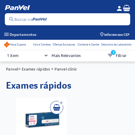
Se
person
Menu do c
search
Buscar na
menu
Departamentos
Informe seu CEP
Meus Cupons
Kits e Combos
Ofertas Exclusivas
Combine e Ganhe
Desconto de Laboratório
Acessos rápidos do cabeçalho
5
keyboard_arrow_down
filter_list
1 item
Mais Relevantes
Filtrar
Panvel
> Exames rápidos
> Panvel clinic
exames rápidos