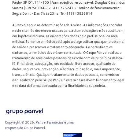
Paulo/ SP |01.144-900 | Farmacêutico responsável: Douglas Cassin dos
Santos | CRF/SP 104682 | AFE 7752413 |Horário de funcionamento:
Seg. a Dom. - Das 7h às 23hs | Tel (11) 943826814
A Panvel segue as determinações da Anvisa. As informações contidas
neste site não devem ser usadas para automedicação e não substituem,
em hipótese alguma, as orientações dadas pelo profissional da área
médica. Somente o médico está apto a diagnosticar qualquer problema
de saúde e prescrever o tratamento adequado. Ao persistirem os
sintomas, um médico deverá ser consultado. O Grupo Panvel realiza o
tratamento de seus dados pessoais de acordo com os princípios da boa-
fé, finalidade, adequação, necessidade, livre acesso, qualidade de
dados, segurança, prevenção, não discriminação e, mais importante,
transparência. Qualquer tratamento de dados pessoais, sensíveis ou
não, realizado pelo Grupo Panvel* estará baseado em fundamento legal
e se dará de forma adequada com a finalidade da sua coleta.
Copyright © 2026. Panvel Farmácias é uma
empresa do Grupo Panvel.