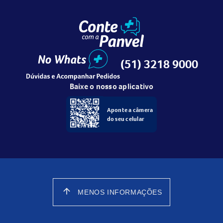
(51) 3218 9000
Baixe o nosso aplicativo
Aponte a câmera
do seu celular
arrow_upward
MENOS INFORMAÇÕES