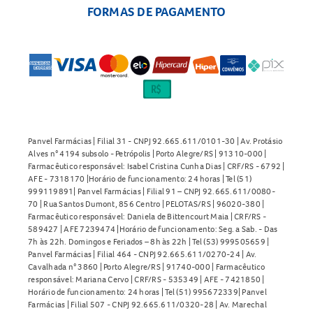
FORMAS DE PAGAMENTO
Panvel Farmácias | Filial 31 - CNPJ 92.665.611/0101-30 | Av. Protásio
Alves n° 4194 subsolo - Petrópolis | Porto Alegre/RS | 91310-000 |
Farmacêutico responsável: Isabel Cristina Cunha Dias | CRF/RS - 6792 |
AFE - 7318170 |Horário de funcionamento: 24 horas | Tel (51)
999119891| Panvel Farmácias | Filial 91 – CNPJ 92.665.611/0080-
70 | Rua Santos Dumont, 856 Centro | PELOTAS/RS | 96020-380 |
Farmacêutico responsável: Daniela de Bittencourt Maia | CRF/RS -
589427 | AFE 7239474 |Horário de funcionamento: Seg. a Sab. - Das
7h às 22h. Domingos e Feriados – 8h às 22h | Tel (53) 999505659 |
Panvel Farmácias | Filial 464 - CNPJ 92.665.611/0270-24 | Av.
Cavalhada n° 3860 | Porto Alegre/RS | 91740-000 | Farmacêutico
responsável: Mariana Cervo | CRF/RS - 535349 | AFE - 7421850 |
Horário de funcionamento: 24 horas | Tel (51) 995672339| Panvel
Farmácias | Filial 507 - CNPJ 92.665.611/0320-28 | Av. Marechal