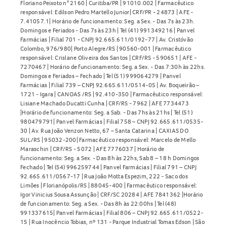
Floriano Peixoto n° 2160 | Curitiba/PR | 91010.002 | Farmacêutico
responsável: Edilson Pedro Martello Junior| CRF/PR - 24873 | AFE -
7.41057.1| Horário de funcionamento: Seg. a Sex. - Das 7s às 23h.
Domingos e Feriados - Das 7s às 23h | Tel (41) 991349216 | Panvel
Farmácias | Filial 701 - CNPJ 92.665.611/0192-77 | Av. Cristóvão
Colombo, 976/980| Porto Alegre/RS | 90560-001 | Farmacêutico
responsável: Crislane Oliveira dos Santos | CRF/RS - 590651 | AFE -
7270467 | Horário de funcionamento: Seg. a Sex. - Das 7:30h às 22hs.
Domingos e Feriados – Fechado | Tel (51) 999064279 | Panvel
Farmácias | Filial 739 – CNPJ 92.665.611/0514-05 | Av. Boqueirão –
1721 - Igara | CANOAS /RS | 92.410-350 | Farmacêutico responsável:
Lisiane Machado Ducatti Cunha | CRF/RS - 7962 | AFE 7734473
|Horário de funcionamento: Seg. a Sab. - Das 7hs às 21hs | Tel (51)
980479791| Panvel Farmácias | Filial 758 – CNPJ 92.665.611/0535-
30 | Av. Rua João Venzon Netto, 67 – Santa Catarina | CAXIAS DO
SUL/RS | 95032-200| Farmacêutico responsável: Marcelo de Mello
Maraschin | CRF/RS - 5072 | AFE 7776037 | Horário de
funcionamento: Seg. a Sex. - Das 8h às 22hs, Sab 8 – 18 h Domingos
Fechado | Tel (54) 996259744 | Panvel Farmácias | Filial 791 – CNPJ
92.665.611/0567-17 | Rua João Motta Espezim, 222 - Saco dos
Limões | Florianópolis/RS | 88045-400 | Farmacêutico responsável:
Igor Vinicius Sousa Assunção | CRF/SC 20284 | AFE 7841362 |Horário
de funcionamento: Seg. a Sex. - Das 8h às 22:00hs | Tel (48)
991337615| Panvel Farmácias | Filial 806 – CNPJ 92.665.611/0522-
15 | Rua Inocêncio Tobias, nº 131 - Parque Industrial Tomas Edson | São