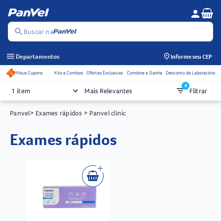
Se
person
Menu do c
search
Buscar na
menu
Departamentos
Informe seu CEP
Meus Cupons
Kits e Combos
Ofertas Exclusivas
Combine e Ganhe
Desconto de Laboratório
Acessos rápidos do cabeçalho
4
keyboard_arrow_down
filter_list
1 item
Mais Relevantes
Filtrar
Panvel
> Exames rápidos
> Panvel clinic
exames rápidos