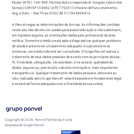
Paulo/ SP |01.144-900 | Farmacêutico responsável: Douglas Cassin dos
Santos | CRF/SP 104682 | AFE 7752413 |Horário de funcionamento:
Seg. a Dom. - Das 7h às 23hs | Tel (11) 943826814
A Panvel segue as determinações da Anvisa. As informações contidas
neste site não devem ser usadas para automedicação e não substituem,
em hipótese alguma, as orientações dadas pelo profissional da área
médica. Somente o médico está apto a diagnosticar qualquer problema
de saúde e prescrever o tratamento adequado. Ao persistirem os
sintomas, um médico deverá ser consultado. O Grupo Panvel realiza o
tratamento de seus dados pessoais de acordo com os princípios da boa-
fé, finalidade, adequação, necessidade, livre acesso, qualidade de
dados, segurança, prevenção, não discriminação e, mais importante,
transparência. Qualquer tratamento de dados pessoais, sensíveis ou
não, realizado pelo Grupo Panvel* estará baseado em fundamento legal
e se dará de forma adequada com a finalidade da sua coleta.
Copyright © 2026. Panvel Farmácias é uma
empresa do Grupo Panvel.