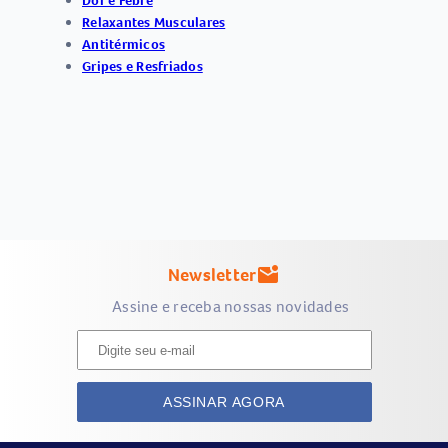
Dor e Febre
Relaxantes Musculares
Antitérmicos
Gripes e Resfriados
Newsletter
mark_email_unread
Assine e receba nossas novidades
ASSINAR AGORA