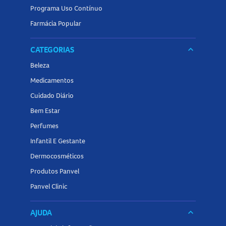
Programa Uso Contínuo
Farmácia Popular
CATEGORIAS
keyboard_arrow_down
Beleza
Medicamentos
Cuidado Diário
Bem Estar
Perfumes
Infantil E Gestante
Dermocosméticos
Produtos Panvel
Panvel Clinic
AJUDA
keyboard_arrow_down