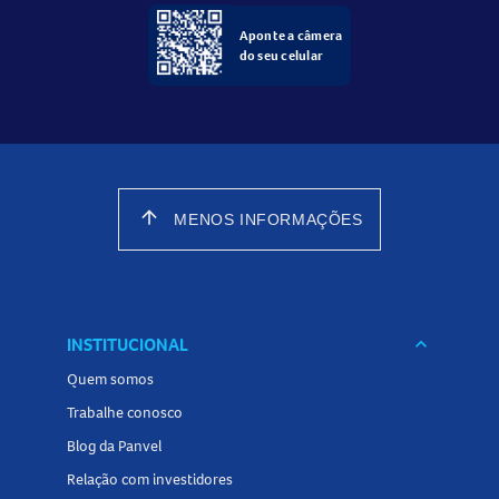
Aponte a câmera
do seu celular
arrow_upward
MENOS INFORMAÇÕES
INSTITUCIONAL
keyboard_arrow_down
Quem somos
Trabalhe conosco
Blog da Panvel
Relação com investidores