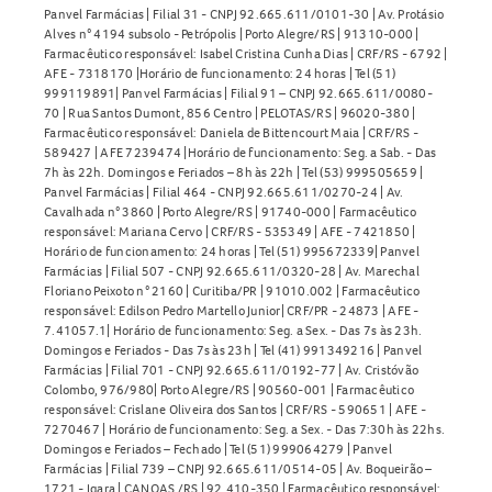
Panvel Farmácias | Filial 31 - CNPJ 92.665.611/0101-30 | Av. Protásio
Alves n° 4194 subsolo - Petrópolis | Porto Alegre/RS | 91310-000 |
Farmacêutico responsável: Isabel Cristina Cunha Dias | CRF/RS - 6792 |
AFE - 7318170 |Horário de funcionamento: 24 horas | Tel (51)
999119891| Panvel Farmácias | Filial 91 – CNPJ 92.665.611/0080-
70 | Rua Santos Dumont, 856 Centro | PELOTAS/RS | 96020-380 |
Farmacêutico responsável: Daniela de Bittencourt Maia | CRF/RS -
589427 | AFE 7239474 |Horário de funcionamento: Seg. a Sab. - Das
7h às 22h. Domingos e Feriados – 8h às 22h | Tel (53) 999505659 |
Panvel Farmácias | Filial 464 - CNPJ 92.665.611/0270-24 | Av.
Cavalhada n° 3860 | Porto Alegre/RS | 91740-000 | Farmacêutico
responsável: Mariana Cervo | CRF/RS - 535349 | AFE - 7421850 |
Horário de funcionamento: 24 horas | Tel (51) 995672339| Panvel
Farmácias | Filial 507 - CNPJ 92.665.611/0320-28 | Av. Marechal
Floriano Peixoto n° 2160 | Curitiba/PR | 91010.002 | Farmacêutico
responsável: Edilson Pedro Martello Junior| CRF/PR - 24873 | AFE -
7.41057.1| Horário de funcionamento: Seg. a Sex. - Das 7s às 23h.
Domingos e Feriados - Das 7s às 23h | Tel (41) 991349216 | Panvel
Farmácias | Filial 701 - CNPJ 92.665.611/0192-77 | Av. Cristóvão
Colombo, 976/980| Porto Alegre/RS | 90560-001 | Farmacêutico
responsável: Crislane Oliveira dos Santos | CRF/RS - 590651 | AFE -
7270467 | Horário de funcionamento: Seg. a Sex. - Das 7:30h às 22hs.
Domingos e Feriados – Fechado | Tel (51) 999064279 | Panvel
Farmácias | Filial 739 – CNPJ 92.665.611/0514-05 | Av. Boqueirão –
1721 - Igara | CANOAS /RS | 92.410-350 | Farmacêutico responsável: