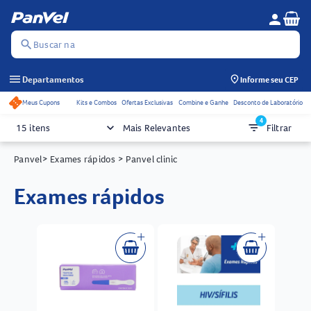
Se
person
Menu do c
search
Buscar na
menu
Departamentos
Informe seu CEP
Meus Cupons
Kits e Combos
Ofertas Exclusivas
Combine e Ganhe
Desconto de Laboratório
Acessos rápidos do cabeçalho
4
keyboard_arrow_down
filter_list
15 itens
Mais Relevantes
Filtrar
Panvel
> Exames rápidos
> Panvel clinic
exames rápidos