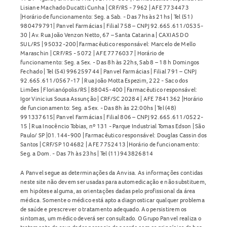
Lisiane Machado Ducatti Cunha | CRF/RS - 7962 | AFE 7734473
|Horário de funcionamento: Seg. a Sab. - Das 7hs às 21hs | Tel (51)
980479791| Panvel Farmácias | Filial 758 – CNPJ 92.665.611/0535-
30 | Av. Rua João Venzon Netto, 67 – Santa Catarina | CAXIAS DO
SUL/RS | 95032-200| Farmacêutico responsável: Marcelo de Mello
Maraschin | CRF/RS - 5072 | AFE 7776037 | Horário de
funcionamento: Seg. a Sex. - Das 8h às 22hs, Sab 8 – 18 h Domingos
Fechado | Tel (54) 996259744 | Panvel Farmácias | Filial 791 – CNPJ
92.665.611/0567-17 | Rua João Motta Espezim, 222 - Saco dos
Limões | Florianópolis/RS | 88045-400 | Farmacêutico responsável:
Igor Vinicius Sousa Assunção | CRF/SC 20284 | AFE 7841362 |Horário
de funcionamento: Seg. a Sex. - Das 8h às 22:00hs | Tel (48)
991337615| Panvel Farmácias | Filial 806 – CNPJ 92.665.611/0522-
15 | Rua Inocêncio Tobias, nº 131 - Parque Industrial Tomas Edson | São
Paulo/ SP |01.144-900 | Farmacêutico responsável: Douglas Cassin dos
Santos | CRF/SP 104682 | AFE 7752413 |Horário de funcionamento:
Seg. a Dom. - Das 7h às 23hs | Tel (11) 943826814
A Panvel segue as determinações da Anvisa. As informações contidas
neste site não devem ser usadas para automedicação e não substituem,
em hipótese alguma, as orientações dadas pelo profissional da área
médica. Somente o médico está apto a diagnosticar qualquer problema
de saúde e prescrever o tratamento adequado. Ao persistirem os
sintomas, um médico deverá ser consultado. O Grupo Panvel realiza o