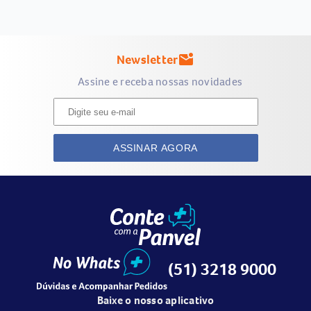
Newsletter
mark_email_unread
Assine e receba nossas novidades
ASSINAR AGORA
(51) 3218 9000
Baixe o nosso aplicativo