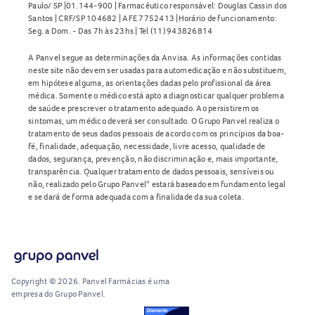
Paulo/ SP |01.144-900 | Farmacêutico responsável: Douglas Cassin dos
Santos | CRF/SP 104682 | AFE 7752413 |Horário de funcionamento:
Seg. a Dom. - Das 7h às 23hs | Tel (11) 943826814
A Panvel segue as determinações da Anvisa. As informações contidas
neste site não devem ser usadas para automedicação e não substituem,
em hipótese alguma, as orientações dadas pelo profissional da área
médica. Somente o médico está apto a diagnosticar qualquer problema
de saúde e prescrever o tratamento adequado. Ao persistirem os
sintomas, um médico deverá ser consultado. O Grupo Panvel realiza o
tratamento de seus dados pessoais de acordo com os princípios da boa-
fé, finalidade, adequação, necessidade, livre acesso, qualidade de
dados, segurança, prevenção, não discriminação e, mais importante,
transparência. Qualquer tratamento de dados pessoais, sensíveis ou
não, realizado pelo Grupo Panvel* estará baseado em fundamento legal
e se dará de forma adequada com a finalidade da sua coleta.
Copyright © 2026. Panvel Farmácias é uma
empresa do Grupo Panvel.