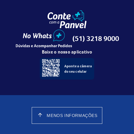
(51) 3218 9000
Baixe o nosso aplicativo
Aponte a câmera
do seu celular
arrow_upward
MENOS INFORMAÇÕES