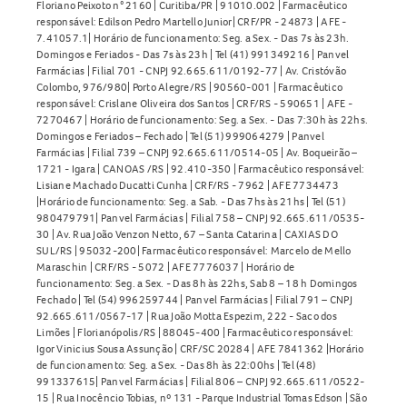
Floriano Peixoto n° 2160 | Curitiba/PR | 91010.002 | Farmacêutico
responsável: Edilson Pedro Martello Junior| CRF/PR - 24873 | AFE -
7.41057.1| Horário de funcionamento: Seg. a Sex. - Das 7s às 23h.
Domingos e Feriados - Das 7s às 23h | Tel (41) 991349216 | Panvel
Farmácias | Filial 701 - CNPJ 92.665.611/0192-77 | Av. Cristóvão
Colombo, 976/980| Porto Alegre/RS | 90560-001 | Farmacêutico
responsável: Crislane Oliveira dos Santos | CRF/RS - 590651 | AFE -
7270467 | Horário de funcionamento: Seg. a Sex. - Das 7:30h às 22hs.
Domingos e Feriados – Fechado | Tel (51) 999064279 | Panvel
Farmácias | Filial 739 – CNPJ 92.665.611/0514-05 | Av. Boqueirão –
1721 - Igara | CANOAS /RS | 92.410-350 | Farmacêutico responsável:
Lisiane Machado Ducatti Cunha | CRF/RS - 7962 | AFE 7734473
|Horário de funcionamento: Seg. a Sab. - Das 7hs às 21hs | Tel (51)
980479791| Panvel Farmácias | Filial 758 – CNPJ 92.665.611/0535-
30 | Av. Rua João Venzon Netto, 67 – Santa Catarina | CAXIAS DO
SUL/RS | 95032-200| Farmacêutico responsável: Marcelo de Mello
Maraschin | CRF/RS - 5072 | AFE 7776037 | Horário de
funcionamento: Seg. a Sex. - Das 8h às 22hs, Sab 8 – 18 h Domingos
Fechado | Tel (54) 996259744 | Panvel Farmácias | Filial 791 – CNPJ
92.665.611/0567-17 | Rua João Motta Espezim, 222 - Saco dos
Limões | Florianópolis/RS | 88045-400 | Farmacêutico responsável:
Igor Vinicius Sousa Assunção | CRF/SC 20284 | AFE 7841362 |Horário
de funcionamento: Seg. a Sex. - Das 8h às 22:00hs | Tel (48)
991337615| Panvel Farmácias | Filial 806 – CNPJ 92.665.611/0522-
15 | Rua Inocêncio Tobias, nº 131 - Parque Industrial Tomas Edson | São