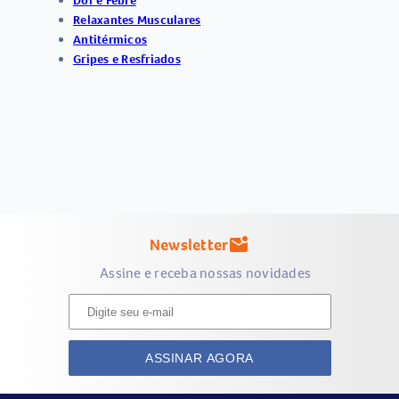
Dor e Febre
Relaxantes Musculares
Antitérmicos
Gripes e Resfriados
Newsletter
mark_email_unread
Assine e receba nossas novidades
ASSINAR AGORA