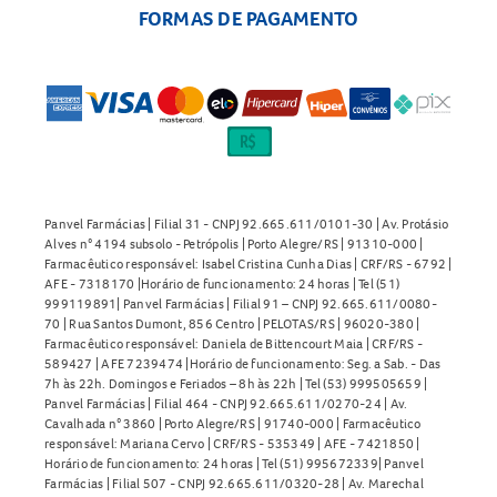
FORMAS DE PAGAMENTO
Panvel Farmácias | Filial 31 - CNPJ 92.665.611/0101-30 | Av. Protásio
Alves n° 4194 subsolo - Petrópolis | Porto Alegre/RS | 91310-000 |
Farmacêutico responsável: Isabel Cristina Cunha Dias | CRF/RS - 6792 |
AFE - 7318170 |Horário de funcionamento: 24 horas | Tel (51)
999119891| Panvel Farmácias | Filial 91 – CNPJ 92.665.611/0080-
70 | Rua Santos Dumont, 856 Centro | PELOTAS/RS | 96020-380 |
Farmacêutico responsável: Daniela de Bittencourt Maia | CRF/RS -
589427 | AFE 7239474 |Horário de funcionamento: Seg. a Sab. - Das
7h às 22h. Domingos e Feriados – 8h às 22h | Tel (53) 999505659 |
Panvel Farmácias | Filial 464 - CNPJ 92.665.611/0270-24 | Av.
Cavalhada n° 3860 | Porto Alegre/RS | 91740-000 | Farmacêutico
responsável: Mariana Cervo | CRF/RS - 535349 | AFE - 7421850 |
Horário de funcionamento: 24 horas | Tel (51) 995672339| Panvel
Farmácias | Filial 507 - CNPJ 92.665.611/0320-28 | Av. Marechal