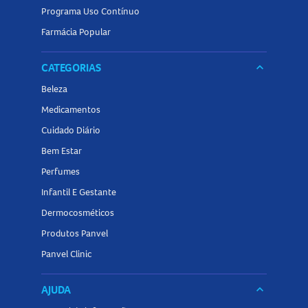
Programa Uso Contínuo
Farmácia Popular
CATEGORIAS
keyboard_arrow_down
Beleza
Medicamentos
Cuidado Diário
Bem Estar
Perfumes
Infantil E Gestante
Dermocosméticos
Produtos Panvel
Panvel Clinic
AJUDA
keyboard_arrow_down