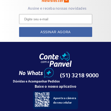
Newsletter
mark_email_unread
Assine e receba nossas novidades
ASSINAR AGORA
(51) 3218 9000
Baixe o nosso aplicativo
Aponte a câmera
do seu celular