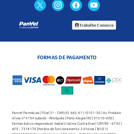
Trabalhe Conosco
assignment_ind
FORMAS DE PAGAMENTO
Panvel Farmácias | Filial 31 - CNPJ 92.665.611/0101-30 | Av. Protásio
Alves n° 4194 subsolo - Petrópolis | Porto Alegre/RS | 91310-000 |
Farmacêutico responsável: Isabel Cristina Cunha Dias | CRF/RS - 6792 |
AFE - 7318170 |Horário de funcionamento: 24 horas | Tel (51)