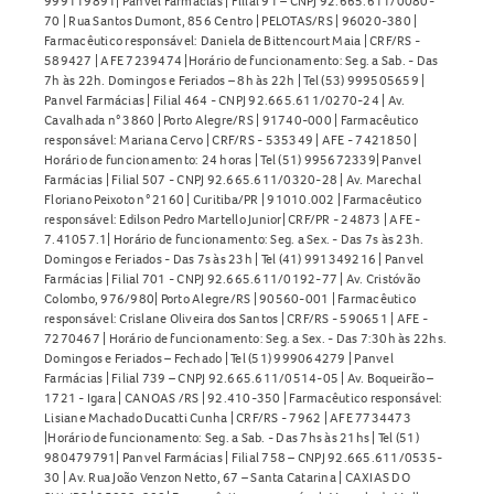
999119891| Panvel Farmácias | Filial 91 – CNPJ 92.665.611/0080-
70 | Rua Santos Dumont, 856 Centro | PELOTAS/RS | 96020-380 |
Farmacêutico responsável: Daniela de Bittencourt Maia | CRF/RS -
589427 | AFE 7239474 |Horário de funcionamento: Seg. a Sab. - Das
7h às 22h. Domingos e Feriados – 8h às 22h | Tel (53) 999505659 |
Panvel Farmácias | Filial 464 - CNPJ 92.665.611/0270-24 | Av.
Cavalhada n° 3860 | Porto Alegre/RS | 91740-000 | Farmacêutico
responsável: Mariana Cervo | CRF/RS - 535349 | AFE - 7421850 |
Horário de funcionamento: 24 horas | Tel (51) 995672339| Panvel
Farmácias | Filial 507 - CNPJ 92.665.611/0320-28 | Av. Marechal
Floriano Peixoto n° 2160 | Curitiba/PR | 91010.002 | Farmacêutico
responsável: Edilson Pedro Martello Junior| CRF/PR - 24873 | AFE -
7.41057.1| Horário de funcionamento: Seg. a Sex. - Das 7s às 23h.
Domingos e Feriados - Das 7s às 23h | Tel (41) 991349216 | Panvel
Farmácias | Filial 701 - CNPJ 92.665.611/0192-77 | Av. Cristóvão
Colombo, 976/980| Porto Alegre/RS | 90560-001 | Farmacêutico
responsável: Crislane Oliveira dos Santos | CRF/RS - 590651 | AFE -
7270467 | Horário de funcionamento: Seg. a Sex. - Das 7:30h às 22hs.
Domingos e Feriados – Fechado | Tel (51) 999064279 | Panvel
Farmácias | Filial 739 – CNPJ 92.665.611/0514-05 | Av. Boqueirão –
1721 - Igara | CANOAS /RS | 92.410-350 | Farmacêutico responsável:
Lisiane Machado Ducatti Cunha | CRF/RS - 7962 | AFE 7734473
|Horário de funcionamento: Seg. a Sab. - Das 7hs às 21hs | Tel (51)
980479791| Panvel Farmácias | Filial 758 – CNPJ 92.665.611/0535-
30 | Av. Rua João Venzon Netto, 67 – Santa Catarina | CAXIAS DO