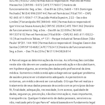
SUL/RS | 95032-200| Farmacêutico responsável: Marcelo de Mello
Maraschin | CRF/RS - 5072 | AFE 7776037 | Horário de
funcionamento: Seg. a Sex. - Das 8h às 22hs, Sab 8 – 18 h Domingos
Fechado | Tel (54) 996259744 | Panvel Farmácias | Filial 791 – CNPJ
92.665.611/0567-17 | Rua João Motta Espezim, 222 - Saco dos
Limões | Florianópolis/RS | 88045-400 | Farmacêutico responsável:
Igor Vinicius Sousa Assunção | CRF/SC 20284 | AFE 7841362 |Horário
de funcionamento: Seg. a Sex. - Das 8h às 22:00hs | Tel (48)
991337615| Panvel Farmácias | Filial 806 – CNPJ 92.665.611/0522-
15 | Rua Inocêncio Tobias, nº 131 - Parque Industrial Tomas Edson | São
Paulo/ SP |01.144-900 | Farmacêutico responsável: Douglas Cassin dos
Santos | CRF/SP 104682 | AFE 7752413 |Horário de funcionamento:
Seg. a Dom. - Das 7h às 23hs | Tel (11) 943826814
A Panvel segue as determinações da Anvisa. As informações contidas
neste site não devem ser usadas para automedicação e não substituem,
em hipótese alguma, as orientações dadas pelo profissional da área
médica. Somente o médico está apto a diagnosticar qualquer problema
de saúde e prescrever o tratamento adequado. Ao persistirem os
sintomas, um médico deverá ser consultado. O Grupo Panvel realiza o
tratamento de seus dados pessoais de acordo com os princípios da boa-
fé, finalidade, adequação, necessidade, livre acesso, qualidade de
dados, segurança, prevenção, não discriminação e, mais importante,
transparência. Qualquer tratamento de dados pessoais, sensíveis ou
não, realizado pelo Grupo Panvel* estará baseado em fundamento legal