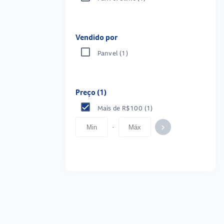
Vendido por
Panvel
(1)
Preço (1)
Mais de R$100
(1)
-
keyboard_arrow_right