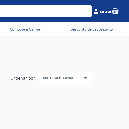
Seu c
person
Entrar
Menu do cliente e 
Combine e Ganhe
Desconto de Laboratório
Ordenar por
Mais Relevantes