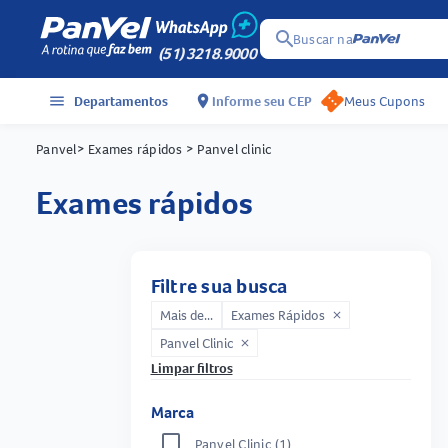
search
Buscar na
(51) 3218.9000
menu
Departamentos
location_on
Informe seu CEP
Meus Cupons
Panvel
> Exames rápidos
> Panvel clinic
exames rápidos
Filtre sua busca
Mais de...
Exames Rápidos
close
Panvel Clinic
close
Limpar filtros
Marca
Panvel Clinic
(1)