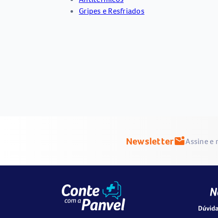
Gripes e Resfriados
Newsletter
mark_email_unread
Assine e 