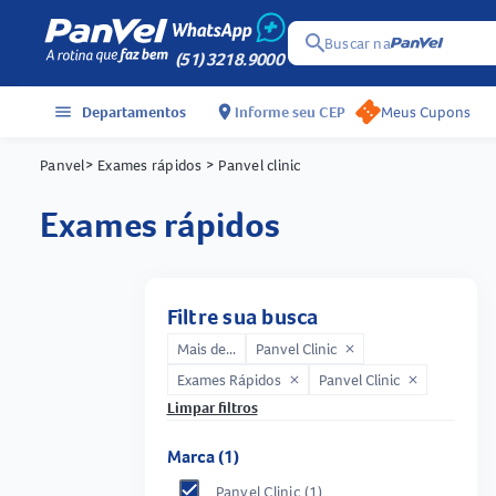
search
Buscar na
(51) 3218.9000
menu
Departamentos
location_on
Informe seu CEP
Meus Cupons
Panvel
> Exames rápidos
> Panvel clinic
exames rápidos
Filtre sua busca
Mais de...
Panvel Clinic
close
Exames Rápidos
Panvel Clinic
close
close
Limpar filtros
Marca (1)
Panvel Clinic
(1)