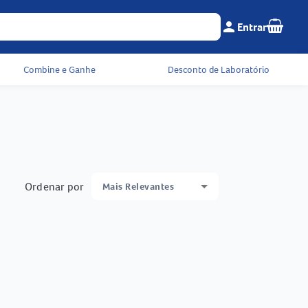
Seu c
person
Entrar
Menu do cliente e 
Combine e Ganhe
Desconto de Laboratório
Ordenar por
Mais Relevantes