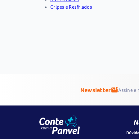
Gripes e Resfriados
Newsletter
mark_email_unread
Assine e 