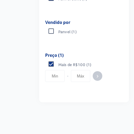
Vendido por
Panvel
(1)
Preço (1)
Mais de R$100
(1)
-
keyboard_arrow_right