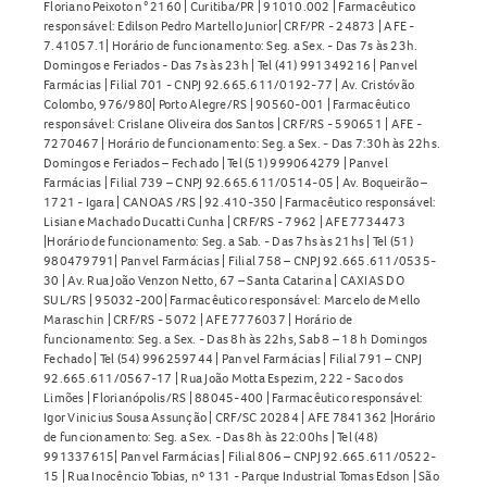
Floriano Peixoto n° 2160 | Curitiba/PR | 91010.002 | Farmacêutico
responsável: Edilson Pedro Martello Junior| CRF/PR - 24873 | AFE -
7.41057.1| Horário de funcionamento: Seg. a Sex. - Das 7s às 23h.
Domingos e Feriados - Das 7s às 23h | Tel (41) 991349216 | Panvel
Farmácias | Filial 701 - CNPJ 92.665.611/0192-77 | Av. Cristóvão
Colombo, 976/980| Porto Alegre/RS | 90560-001 | Farmacêutico
responsável: Crislane Oliveira dos Santos | CRF/RS - 590651 | AFE -
7270467 | Horário de funcionamento: Seg. a Sex. - Das 7:30h às 22hs.
Domingos e Feriados – Fechado | Tel (51) 999064279 | Panvel
Farmácias | Filial 739 – CNPJ 92.665.611/0514-05 | Av. Boqueirão –
1721 - Igara | CANOAS /RS | 92.410-350 | Farmacêutico responsável:
Lisiane Machado Ducatti Cunha | CRF/RS - 7962 | AFE 7734473
|Horário de funcionamento: Seg. a Sab. - Das 7hs às 21hs | Tel (51)
980479791| Panvel Farmácias | Filial 758 – CNPJ 92.665.611/0535-
30 | Av. Rua João Venzon Netto, 67 – Santa Catarina | CAXIAS DO
SUL/RS | 95032-200| Farmacêutico responsável: Marcelo de Mello
Maraschin | CRF/RS - 5072 | AFE 7776037 | Horário de
funcionamento: Seg. a Sex. - Das 8h às 22hs, Sab 8 – 18 h Domingos
Fechado | Tel (54) 996259744 | Panvel Farmácias | Filial 791 – CNPJ
92.665.611/0567-17 | Rua João Motta Espezim, 222 - Saco dos
Limões | Florianópolis/RS | 88045-400 | Farmacêutico responsável:
Igor Vinicius Sousa Assunção | CRF/SC 20284 | AFE 7841362 |Horário
de funcionamento: Seg. a Sex. - Das 8h às 22:00hs | Tel (48)
991337615| Panvel Farmácias | Filial 806 – CNPJ 92.665.611/0522-
15 | Rua Inocêncio Tobias, nº 131 - Parque Industrial Tomas Edson | São