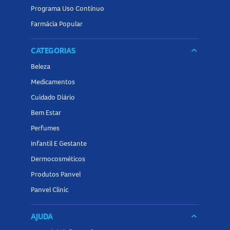
Programa Uso Contínuo
Farmácia Popular
CATEGORIAS
keyboard_arrow_down
Beleza
Medicamentos
Cuidado Diário
Bem Estar
Perfumes
Infantil E Gestante
Dermocosméticos
Produtos Panvel
Panvel Clinic
AJUDA
keyboard_arrow_down