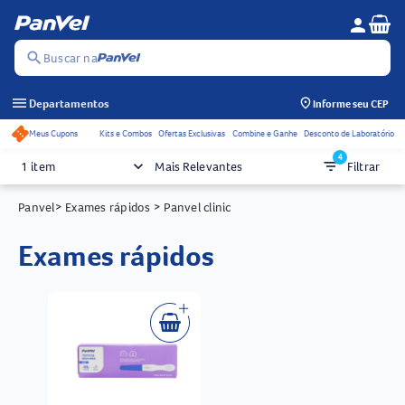
Se
person
Menu do c
search
Buscar na
menu
Departamentos
Informe seu CEP
Meus Cupons
Kits e Combos
Ofertas Exclusivas
Combine e Ganhe
Desconto de Laboratório
Acessos rápidos do cabeçalho
4
keyboard_arrow_down
filter_list
1 item
Mais Relevantes
Filtrar
Panvel
> Exames rápidos
> Panvel clinic
exames rápidos