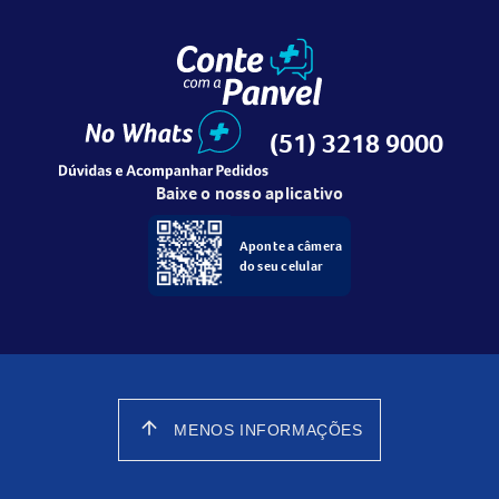
(51) 3218 9000
Baixe o nosso aplicativo
Aponte a câmera
do seu celular
arrow_upward
MENOS INFORMAÇÕES