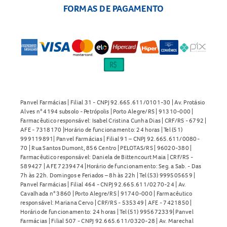
FORMAS DE PAGAMENTO
Panvel Farmácias | Filial 31 - CNPJ 92.665.611/0101-30 | Av. Protásio
Alves n° 4194 subsolo - Petrópolis | Porto Alegre/RS | 91310-000 |
Farmacêutico responsável: Isabel Cristina Cunha Dias | CRF/RS - 6792 |
AFE - 7318170 |Horário de funcionamento: 24 horas | Tel (51)
999119891| Panvel Farmácias | Filial 91 – CNPJ 92.665.611/0080-
70 | Rua Santos Dumont, 856 Centro | PELOTAS/RS | 96020-380 |
Farmacêutico responsável: Daniela de Bittencourt Maia | CRF/RS -
589427 | AFE 7239474 |Horário de funcionamento: Seg. a Sab. - Das
7h às 22h. Domingos e Feriados – 8h às 22h | Tel (53) 999505659 |
Panvel Farmácias | Filial 464 - CNPJ 92.665.611/0270-24 | Av.
Cavalhada n° 3860 | Porto Alegre/RS | 91740-000 | Farmacêutico
responsável: Mariana Cervo | CRF/RS - 535349 | AFE - 7421850 |
Horário de funcionamento: 24 horas | Tel (51) 995672339| Panvel
Farmácias | Filial 507 - CNPJ 92.665.611/0320-28 | Av. Marechal