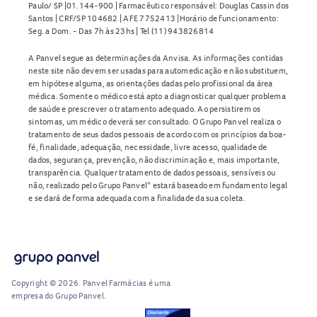
Paulo/ SP |01.144-900 | Farmacêutico responsável: Douglas Cassin dos
Santos | CRF/SP 104682 | AFE 7752413 |Horário de funcionamento:
Seg. a Dom. - Das 7h às 23hs | Tel (11) 943826814
A Panvel segue as determinações da Anvisa. As informações contidas
neste site não devem ser usadas para automedicação e não substituem,
em hipótese alguma, as orientações dadas pelo profissional da área
médica. Somente o médico está apto a diagnosticar qualquer problema
de saúde e prescrever o tratamento adequado. Ao persistirem os
sintomas, um médico deverá ser consultado. O Grupo Panvel realiza o
tratamento de seus dados pessoais de acordo com os princípios da boa-
fé, finalidade, adequação, necessidade, livre acesso, qualidade de
dados, segurança, prevenção, não discriminação e, mais importante,
transparência. Qualquer tratamento de dados pessoais, sensíveis ou
não, realizado pelo Grupo Panvel* estará baseado em fundamento legal
e se dará de forma adequada com a finalidade da sua coleta.
Copyright © 2026. Panvel Farmácias é uma
empresa do Grupo Panvel.