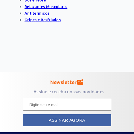
Dor e Febre
Relaxantes Musculares
Antitérmicos
Gripes e Resfriados
Newsletter
mark_email_unread
Assine e receba nossas novidades
ASSINAR AGORA