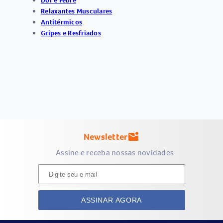
Dor e Febre
Relaxantes Musculares
Antitérmicos
Gripes e Resfriados
Newsletter
mark_email_unread
Assine e receba nossas novidades
ASSINAR AGORA