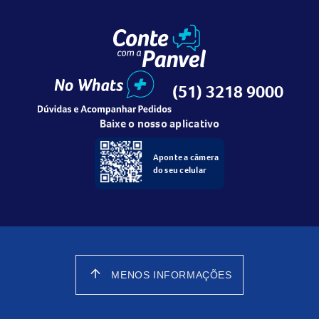
(51) 3218 9000
Baixe o nosso aplicativo
Aponte a câmera
do seu celular
arrow_upward
MENOS INFORMAÇÕES