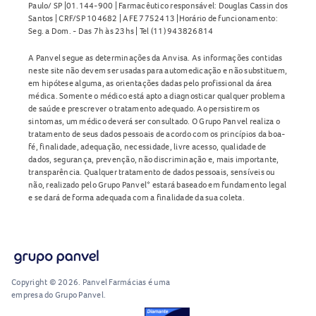
Paulo/ SP |01.144-900 | Farmacêutico responsável: Douglas Cassin dos
Santos | CRF/SP 104682 | AFE 7752413 |Horário de funcionamento:
Seg. a Dom. - Das 7h às 23hs | Tel (11) 943826814
A Panvel segue as determinações da Anvisa. As informações contidas
neste site não devem ser usadas para automedicação e não substituem,
em hipótese alguma, as orientações dadas pelo profissional da área
médica. Somente o médico está apto a diagnosticar qualquer problema
de saúde e prescrever o tratamento adequado. Ao persistirem os
sintomas, um médico deverá ser consultado. O Grupo Panvel realiza o
tratamento de seus dados pessoais de acordo com os princípios da boa-
fé, finalidade, adequação, necessidade, livre acesso, qualidade de
dados, segurança, prevenção, não discriminação e, mais importante,
transparência. Qualquer tratamento de dados pessoais, sensíveis ou
não, realizado pelo Grupo Panvel* estará baseado em fundamento legal
e se dará de forma adequada com a finalidade da sua coleta.
Copyright © 2026. Panvel Farmácias é uma
empresa do Grupo Panvel.