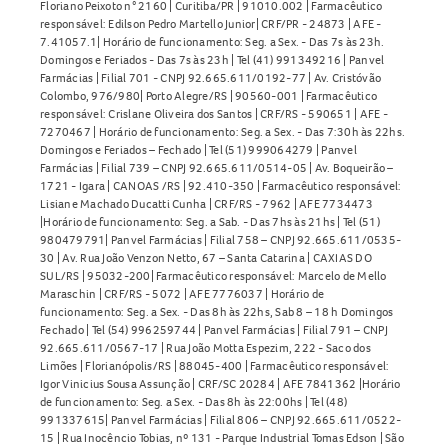
Floriano Peixoto n° 2160 | Curitiba/PR | 91010.002 | Farmacêutico
responsável: Edilson Pedro Martello Junior| CRF/PR - 24873 | AFE -
7.41057.1| Horário de funcionamento: Seg. a Sex. - Das 7s às 23h.
Domingos e Feriados - Das 7s às 23h | Tel (41) 991349216 | Panvel
Farmácias | Filial 701 - CNPJ 92.665.611/0192-77 | Av. Cristóvão
Colombo, 976/980| Porto Alegre/RS | 90560-001 | Farmacêutico
responsável: Crislane Oliveira dos Santos | CRF/RS - 590651 | AFE -
7270467 | Horário de funcionamento: Seg. a Sex. - Das 7:30h às 22hs.
Domingos e Feriados – Fechado | Tel (51) 999064279 | Panvel
Farmácias | Filial 739 – CNPJ 92.665.611/0514-05 | Av. Boqueirão –
1721 - Igara | CANOAS /RS | 92.410-350 | Farmacêutico responsável:
Lisiane Machado Ducatti Cunha | CRF/RS - 7962 | AFE 7734473
|Horário de funcionamento: Seg. a Sab. - Das 7hs às 21hs | Tel (51)
980479791| Panvel Farmácias | Filial 758 – CNPJ 92.665.611/0535-
30 | Av. Rua João Venzon Netto, 67 – Santa Catarina | CAXIAS DO
SUL/RS | 95032-200| Farmacêutico responsável: Marcelo de Mello
Maraschin | CRF/RS - 5072 | AFE 7776037 | Horário de
funcionamento: Seg. a Sex. - Das 8h às 22hs, Sab 8 – 18 h Domingos
Fechado | Tel (54) 996259744 | Panvel Farmácias | Filial 791 – CNPJ
92.665.611/0567-17 | Rua João Motta Espezim, 222 - Saco dos
Limões | Florianópolis/RS | 88045-400 | Farmacêutico responsável:
Igor Vinicius Sousa Assunção | CRF/SC 20284 | AFE 7841362 |Horário
de funcionamento: Seg. a Sex. - Das 8h às 22:00hs | Tel (48)
991337615| Panvel Farmácias | Filial 806 – CNPJ 92.665.611/0522-
15 | Rua Inocêncio Tobias, nº 131 - Parque Industrial Tomas Edson | São