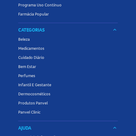
Programa Uso Contínuo
Farmácia Popular
CATEGORIAS
keyboard_arrow_down
Beleza
Medicamentos
Cuidado Diário
Bem Estar
Perfumes
Infantil E Gestante
Dermocosméticos
Produtos Panvel
Panvel Clinic
AJUDA
keyboard_arrow_down