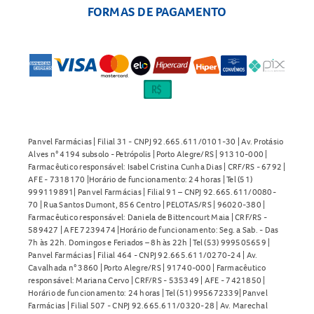
FORMAS DE PAGAMENTO
Panvel Farmácias | Filial 31 - CNPJ 92.665.611/0101-30 | Av. Protásio
Alves n° 4194 subsolo - Petrópolis | Porto Alegre/RS | 91310-000 |
Farmacêutico responsável: Isabel Cristina Cunha Dias | CRF/RS - 6792 |
AFE - 7318170 |Horário de funcionamento: 24 horas | Tel (51)
999119891| Panvel Farmácias | Filial 91 – CNPJ 92.665.611/0080-
70 | Rua Santos Dumont, 856 Centro | PELOTAS/RS | 96020-380 |
Farmacêutico responsável: Daniela de Bittencourt Maia | CRF/RS -
589427 | AFE 7239474 |Horário de funcionamento: Seg. a Sab. - Das
7h às 22h. Domingos e Feriados – 8h às 22h | Tel (53) 999505659 |
Panvel Farmácias | Filial 464 - CNPJ 92.665.611/0270-24 | Av.
Cavalhada n° 3860 | Porto Alegre/RS | 91740-000 | Farmacêutico
responsável: Mariana Cervo | CRF/RS - 535349 | AFE - 7421850 |
Horário de funcionamento: 24 horas | Tel (51) 995672339| Panvel
Farmácias | Filial 507 - CNPJ 92.665.611/0320-28 | Av. Marechal