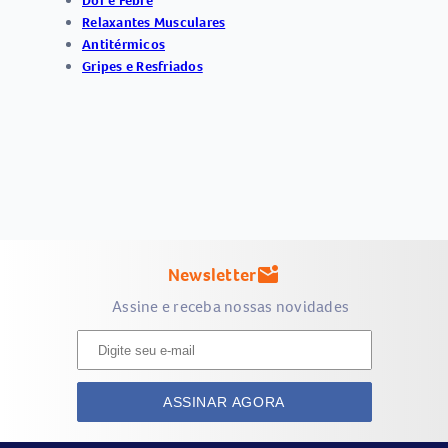
Dor e Febre
Relaxantes Musculares
Antitérmicos
Gripes e Resfriados
Newsletter
mark_email_unread
Assine e receba nossas novidades
ASSINAR AGORA