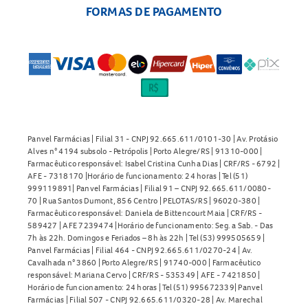
FORMAS DE PAGAMENTO
Panvel Farmácias | Filial 31 - CNPJ 92.665.611/0101-30 | Av. Protásio
Alves n° 4194 subsolo - Petrópolis | Porto Alegre/RS | 91310-000 |
Farmacêutico responsável: Isabel Cristina Cunha Dias | CRF/RS - 6792 |
AFE - 7318170 |Horário de funcionamento: 24 horas | Tel (51)
999119891| Panvel Farmácias | Filial 91 – CNPJ 92.665.611/0080-
70 | Rua Santos Dumont, 856 Centro | PELOTAS/RS | 96020-380 |
Farmacêutico responsável: Daniela de Bittencourt Maia | CRF/RS -
589427 | AFE 7239474 |Horário de funcionamento: Seg. a Sab. - Das
7h às 22h. Domingos e Feriados – 8h às 22h | Tel (53) 999505659 |
Panvel Farmácias | Filial 464 - CNPJ 92.665.611/0270-24 | Av.
Cavalhada n° 3860 | Porto Alegre/RS | 91740-000 | Farmacêutico
responsável: Mariana Cervo | CRF/RS - 535349 | AFE - 7421850 |
Horário de funcionamento: 24 horas | Tel (51) 995672339| Panvel
Farmácias | Filial 507 - CNPJ 92.665.611/0320-28 | Av. Marechal