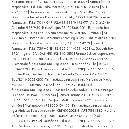
Floriano Peixoto n° 2160 | Curitiba/PR | 91010.002 | Farmacêutico
responsável: Edilson Pedro Martello Junior| CRF/PR - 24873 | AFE -
7.41057.1| Horário de funcionamento: Seg. a Sex. - Das 7s às 23h.
Domingos e Feriados - Das 7s às 23h | Tel (41) 991349216 | Panvel
Farmácias | Filial 701 - CNPJ 92.665.611/0192-77 | Av. Cristóvão
Colombo, 976/980| Porto Alegre/RS | 90560-001 | Farmacêutico
responsável: Crislane Oliveira dos Santos | CRF/RS - 590651 | AFE -
7270467 | Horário de funcionamento: Seg. a Sex. - Das 7:30h às 22hs.
Domingos e Feriados – Fechado | Tel (51) 999064279 | Panvel
Farmácias | Filial 739 – CNPJ 92.665.611/0514-05 | Av. Boqueirão –
1721 - Igara | CANOAS /RS | 92.410-350 | Farmacêutico responsável:
Lisiane Machado Ducatti Cunha | CRF/RS - 7962 | AFE 7734473
|Horário de funcionamento: Seg. a Sab. - Das 7hs às 21hs | Tel (51)
980479791| Panvel Farmácias | Filial 758 – CNPJ 92.665.611/0535-
30 | Av. Rua João Venzon Netto, 67 – Santa Catarina | CAXIAS DO
SUL/RS | 95032-200| Farmacêutico responsável: Marcelo de Mello
Maraschin | CRF/RS - 5072 | AFE 7776037 | Horário de
funcionamento: Seg. a Sex. - Das 8h às 22hs, Sab 8 – 18 h Domingos
Fechado | Tel (54) 996259744 | Panvel Farmácias | Filial 791 – CNPJ
92.665.611/0567-17 | Rua João Motta Espezim, 222 - Saco dos
Limões | Florianópolis/RS | 88045-400 | Farmacêutico responsável:
Igor Vinicius Sousa Assunção | CRF/SC 20284 | AFE 7841362 |Horário
de funcionamento: Seg. a Sex. - Das 8h às 22:00hs | Tel (48)
991337615| Panvel Farmácias | Filial 806 – CNPJ 92.665.611/0522-
15 | Rua Inocêncio Tobias, nº 131 - Parque Industrial Tomas Edson | São