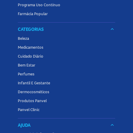
Programa Uso Contínuo
Farmácia Popular
CATEGORIAS
keyboard_arrow_down
Beleza
Medicamentos
Cuidado Diário
Bem Estar
Perfumes
Infantil E Gestante
Dermocosméticos
Produtos Panvel
Panvel Clinic
AJUDA
keyboard_arrow_down