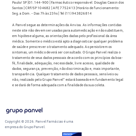
Paulo/ SP |01.144-900 | Farmacêutico responsável: Douglas Cassin dos
Santos | CRF/SP 104682 | AFE 7752413 |Horário de funcionamento:
Seg. a Dom. - Das 7h às 23hs | Tel (11) 943826814
A Panvel segue as determinações da Anvisa. As informações contidas
neste site não devem ser usadas para automedicação e não substituem,
em hipótese alguma, as orientações dadas pelo profissional da área
médica. Somente o médico está apto a diagnosticar qualquer problema
de saúde e prescrever o tratamento adequado. Ao persistirem os
sintomas, um médico deverá ser consultado. O Grupo Panvel realiza o
tratamento de seus dados pessoais de acordo com os princípios da boa-
fé, finalidade, adequação, necessidade, livre acesso, qualidade de
dados, segurança, prevenção, não discriminação e, mais importante,
transparência. Qualquer tratamento de dados pessoais, sensíveis ou
não, realizado pelo Grupo Panvel* estará baseado em fundamento legal
e se dará de forma adequada com a finalidade da sua coleta.
Copyright © 2026. Panvel Farmácias é uma
empresa do Grupo Panvel.