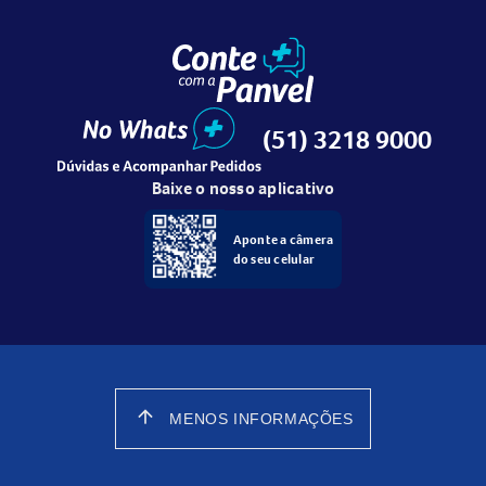
(51) 3218 9000
Baixe o nosso aplicativo
Aponte a câmera
do seu celular
arrow_upward
MENOS INFORMAÇÕES