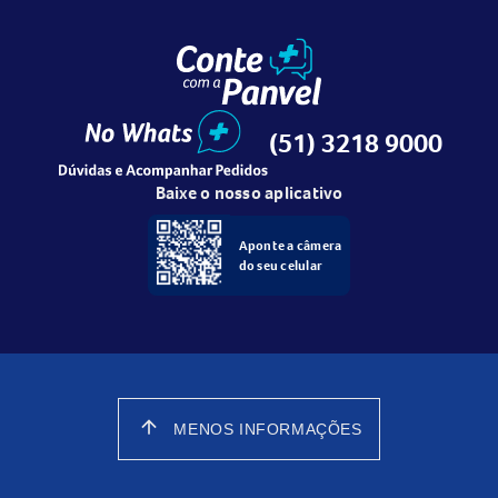
(51) 3218 9000
Baixe o nosso aplicativo
Aponte a câmera
do seu celular
arrow_upward
MENOS INFORMAÇÕES