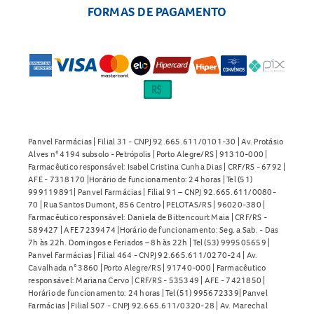
FORMAS DE PAGAMENTO
Panvel Farmácias | Filial 31 - CNPJ 92.665.611/0101-30 | Av. Protásio
Alves n° 4194 subsolo - Petrópolis | Porto Alegre/RS | 91310-000 |
Farmacêutico responsável: Isabel Cristina Cunha Dias | CRF/RS - 6792 |
AFE - 7318170 |Horário de funcionamento: 24 horas | Tel (51)
999119891| Panvel Farmácias | Filial 91 – CNPJ 92.665.611/0080-
70 | Rua Santos Dumont, 856 Centro | PELOTAS/RS | 96020-380 |
Farmacêutico responsável: Daniela de Bittencourt Maia | CRF/RS -
589427 | AFE 7239474 |Horário de funcionamento: Seg. a Sab. - Das
7h às 22h. Domingos e Feriados – 8h às 22h | Tel (53) 999505659 |
Panvel Farmácias | Filial 464 - CNPJ 92.665.611/0270-24 | Av.
Cavalhada n° 3860 | Porto Alegre/RS | 91740-000 | Farmacêutico
responsável: Mariana Cervo | CRF/RS - 535349 | AFE - 7421850 |
Horário de funcionamento: 24 horas | Tel (51) 995672339| Panvel
Farmácias | Filial 507 - CNPJ 92.665.611/0320-28 | Av. Marechal