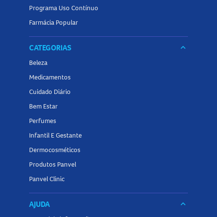
Programa Uso Contínuo
Farmácia Popular
CATEGORIAS
keyboard_arrow_down
Beleza
Medicamentos
Cuidado Diário
Bem Estar
Perfumes
Infantil E Gestante
Dermocosméticos
Produtos Panvel
Panvel Clinic
AJUDA
keyboard_arrow_down