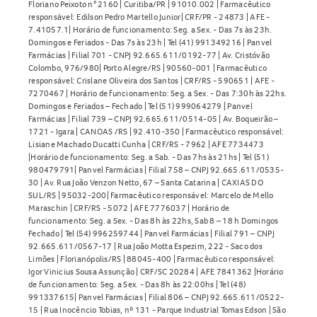
Floriano Peixoto n° 2160 | Curitiba/PR | 91010.002 | Farmacêutico
responsável: Edilson Pedro Martello Junior| CRF/PR - 24873 | AFE -
7.41057.1| Horário de funcionamento: Seg. a Sex. - Das 7s às 23h.
Domingos e Feriados - Das 7s às 23h | Tel (41) 991349216 | Panvel
Farmácias | Filial 701 - CNPJ 92.665.611/0192-77 | Av. Cristóvão
Colombo, 976/980| Porto Alegre/RS | 90560-001 | Farmacêutico
responsável: Crislane Oliveira dos Santos | CRF/RS - 590651 | AFE -
7270467 | Horário de funcionamento: Seg. a Sex. - Das 7:30h às 22hs.
Domingos e Feriados – Fechado | Tel (51) 999064279 | Panvel
Farmácias | Filial 739 – CNPJ 92.665.611/0514-05 | Av. Boqueirão –
1721 - Igara | CANOAS /RS | 92.410-350 | Farmacêutico responsável:
Lisiane Machado Ducatti Cunha | CRF/RS - 7962 | AFE 7734473
|Horário de funcionamento: Seg. a Sab. - Das 7hs às 21hs | Tel (51)
980479791| Panvel Farmácias | Filial 758 – CNPJ 92.665.611/0535-
30 | Av. Rua João Venzon Netto, 67 – Santa Catarina | CAXIAS DO
SUL/RS | 95032-200| Farmacêutico responsável: Marcelo de Mello
Maraschin | CRF/RS - 5072 | AFE 7776037 | Horário de
funcionamento: Seg. a Sex. - Das 8h às 22hs, Sab 8 – 18 h Domingos
Fechado | Tel (54) 996259744 | Panvel Farmácias | Filial 791 – CNPJ
92.665.611/0567-17 | Rua João Motta Espezim, 222 - Saco dos
Limões | Florianópolis/RS | 88045-400 | Farmacêutico responsável:
Igor Vinicius Sousa Assunção | CRF/SC 20284 | AFE 7841362 |Horário
de funcionamento: Seg. a Sex. - Das 8h às 22:00hs | Tel (48)
991337615| Panvel Farmácias | Filial 806 – CNPJ 92.665.611/0522-
15 | Rua Inocêncio Tobias, nº 131 - Parque Industrial Tomas Edson | São