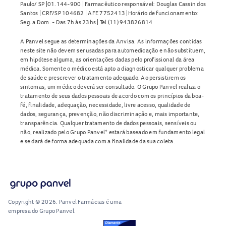
Paulo/ SP |01.144-900 | Farmacêutico responsável: Douglas Cassin dos
Santos | CRF/SP 104682 | AFE 7752413 |Horário de funcionamento:
Seg. a Dom. - Das 7h às 23hs | Tel (11) 943826814
A Panvel segue as determinações da Anvisa. As informações contidas
neste site não devem ser usadas para automedicação e não substituem,
em hipótese alguma, as orientações dadas pelo profissional da área
médica. Somente o médico está apto a diagnosticar qualquer problema
de saúde e prescrever o tratamento adequado. Ao persistirem os
sintomas, um médico deverá ser consultado. O Grupo Panvel realiza o
tratamento de seus dados pessoais de acordo com os princípios da boa-
fé, finalidade, adequação, necessidade, livre acesso, qualidade de
dados, segurança, prevenção, não discriminação e, mais importante,
transparência. Qualquer tratamento de dados pessoais, sensíveis ou
não, realizado pelo Grupo Panvel* estará baseado em fundamento legal
e se dará de forma adequada com a finalidade da sua coleta.
Copyright © 2026. Panvel Farmácias é uma
empresa do Grupo Panvel.