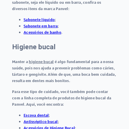
sabonete, seja ele líquido ou em barra, confira os
diversos itens da marca Panvel:
Sabonete líquido
;
Sabonete em barra
;
Acessórios de banho
.
Higiene bucal
Manter a
higiene bucal
é algo fundamental para a nossa
saúde, pois nos ajuda a prevenir problemas como cáries,
tártaro e gengivite. Além de que, uma boca bem cuidada,
resulta em dentes mais bonitos.
Para esse tipo de cuidado, você também pode contar
com a linha completa de produtos de higiene bucal da
Panvel. Aqui, você encontra:
Escova dental
;
Antisséptico bucal
;
Acessórios de Higiene Bucal
;