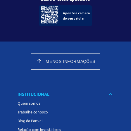
Aponte a câmera
do seu celular
arrow_upward
MENOS INFORMAÇÕES
INSTITUCIONAL
keyboard_arrow_down
Quem somos
Trabalhe conosco
Blog da Panvel
Relação com investidores