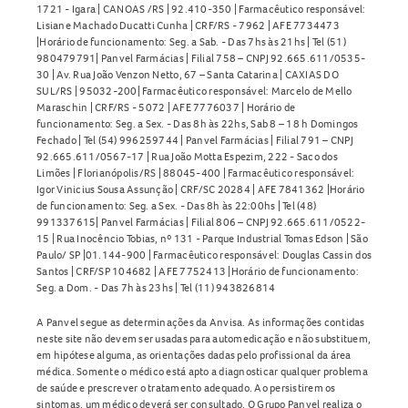
1721 - Igara | CANOAS /RS | 92.410-350 | Farmacêutico responsável:
Lisiane Machado Ducatti Cunha | CRF/RS - 7962 | AFE 7734473
|Horário de funcionamento: Seg. a Sab. - Das 7hs às 21hs | Tel (51)
980479791| Panvel Farmácias | Filial 758 – CNPJ 92.665.611/0535-
30 | Av. Rua João Venzon Netto, 67 – Santa Catarina | CAXIAS DO
SUL/RS | 95032-200| Farmacêutico responsável: Marcelo de Mello
Maraschin | CRF/RS - 5072 | AFE 7776037 | Horário de
funcionamento: Seg. a Sex. - Das 8h às 22hs, Sab 8 – 18 h Domingos
Fechado | Tel (54) 996259744 | Panvel Farmácias | Filial 791 – CNPJ
92.665.611/0567-17 | Rua João Motta Espezim, 222 - Saco dos
Limões | Florianópolis/RS | 88045-400 | Farmacêutico responsável:
Igor Vinicius Sousa Assunção | CRF/SC 20284 | AFE 7841362 |Horário
de funcionamento: Seg. a Sex. - Das 8h às 22:00hs | Tel (48)
991337615| Panvel Farmácias | Filial 806 – CNPJ 92.665.611/0522-
15 | Rua Inocêncio Tobias, nº 131 - Parque Industrial Tomas Edson | São
Paulo/ SP |01.144-900 | Farmacêutico responsável: Douglas Cassin dos
Santos | CRF/SP 104682 | AFE 7752413 |Horário de funcionamento:
Seg. a Dom. - Das 7h às 23hs | Tel (11) 943826814
A Panvel segue as determinações da Anvisa. As informações contidas
neste site não devem ser usadas para automedicação e não substituem,
em hipótese alguma, as orientações dadas pelo profissional da área
médica. Somente o médico está apto a diagnosticar qualquer problema
de saúde e prescrever o tratamento adequado. Ao persistirem os
sintomas, um médico deverá ser consultado. O Grupo Panvel realiza o