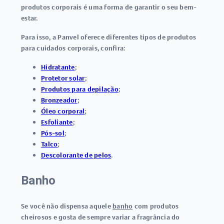
produtos corporais é uma forma de garantir o seu bem-
estar.
Para isso, a Panvel oferece diferentes tipos de produtos
para cuidados corporais, confira:
Hidratante
;
Protetor solar
;
Produtos para depilação
;
Bronzeador
;
Óleo corporal
;
Esfoliante
;
Pós-sol
;
Talco
;
Descolorante de pelos
.
Banho
Se você não dispensa aquele
banho
com produtos
cheirosos e gosta de sempre variar a fragrância do