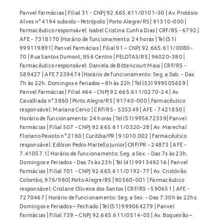
Panvel Farmácias | Filial 31 - CNPJ 92.665.611/0101-30 | Av. Protásio
Alves n° 4194 subsolo - Petrópolis | Porto Alegre/RS | 91310-000 |
Farmacêutico responsável: Isabel Cristina Cunha Dias | CRF/RS - 6792 |
AFE - 7318170 |Horário de funcionamento: 24 horas | Tel (51)
999119891| Panvel Farmácias | Filial 91 – CNPJ 92.665.611/0080-
70 | Rua Santos Dumont, 856 Centro | PELOTAS/RS | 96020-380 |
Farmacêutico responsável: Daniela de Bittencourt Maia | CRF/RS -
589427 | AFE 7239474 |Horário de funcionamento: Seg. a Sab. - Das
7h às 22h. Domingos e Feriados – 8h às 22h | Tel (53) 999505659 |
Panvel Farmácias | Filial 464 - CNPJ 92.665.611/0270-24 | Av.
Cavalhada n° 3860 | Porto Alegre/RS | 91740-000 | Farmacêutico
responsável: Mariana Cervo | CRF/RS - 535349 | AFE - 7421850 |
Horário de funcionamento: 24 horas | Tel (51) 995672339| Panvel
Farmácias | Filial 507 - CNPJ 92.665.611/0320-28 | Av. Marechal
Floriano Peixoto n° 2160 | Curitiba/PR | 91010.002 | Farmacêutico
responsável: Edilson Pedro Martello Junior| CRF/PR - 24873 | AFE -
7.41057.1| Horário de funcionamento: Seg. a Sex. - Das 7s às 23h.
Domingos e Feriados - Das 7s às 23h | Tel (41) 991349216 | Panvel
Farmácias | Filial 701 - CNPJ 92.665.611/0192-77 | Av. Cristóvão
Colombo, 976/980| Porto Alegre/RS | 90560-001 | Farmacêutico
responsável: Crislane Oliveira dos Santos | CRF/RS - 590651 | AFE -
7270467 | Horário de funcionamento: Seg. a Sex. - Das 7:30h às 22hs.
Domingos e Feriados – Fechado | Tel (51) 999064279 | Panvel
Farmácias | Filial 739 – CNPJ 92.665.611/0514-05 | Av. Boqueirão –