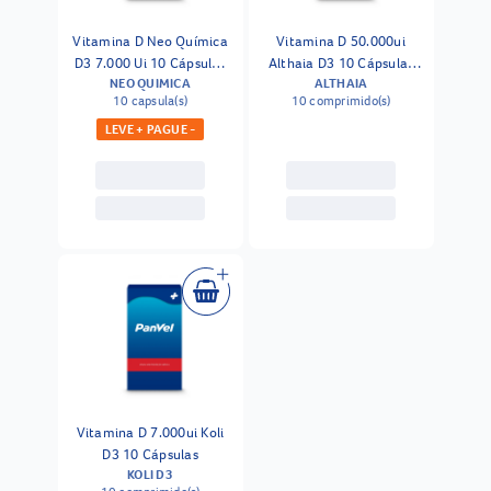
Vitamina D Neo Química
Vitamina D 50.000ui
D3 7.000 Ui 10 Cápsulas
Althaia D3 10 Cápsulas
NEO QUIMICA
ALTHAIA
Gelatinosas
Moles
10 capsula(s)
10 comprimido(s)
LEVE + PAGUE -
Vitamina D 7.000ui Koli
D3 10 Cápsulas
KOLI D3