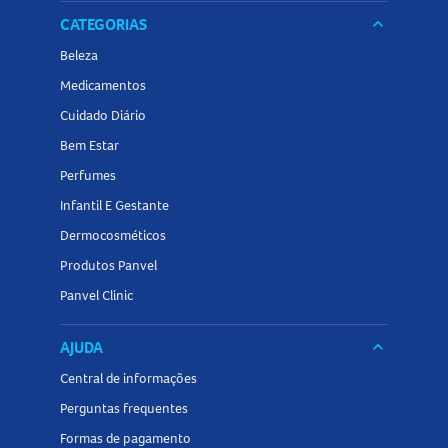
CATEGORIAS
keyboard_arrow_down
Beleza
Medicamentos
Cuidado Diário
Bem Estar
Perfumes
Infantil E Gestante
Dermocosméticos
Produtos Panvel
Panvel Clinic
AJUDA
keyboard_arrow_down
Central de informações
Perguntas frequentes
Formas de pagamento