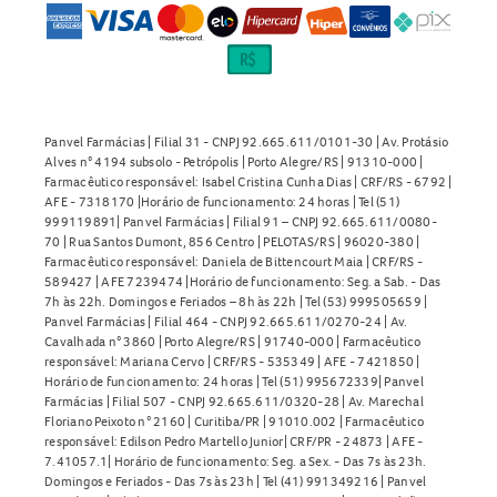
Panvel Farmácias | Filial 31 - CNPJ 92.665.611/0101-30 | Av. Protásio
Alves n° 4194 subsolo - Petrópolis | Porto Alegre/RS | 91310-000 |
Farmacêutico responsável: Isabel Cristina Cunha Dias | CRF/RS - 6792 |
AFE - 7318170 |Horário de funcionamento: 24 horas | Tel (51)
999119891| Panvel Farmácias | Filial 91 – CNPJ 92.665.611/0080-
70 | Rua Santos Dumont, 856 Centro | PELOTAS/RS | 96020-380 |
Farmacêutico responsável: Daniela de Bittencourt Maia | CRF/RS -
589427 | AFE 7239474 |Horário de funcionamento: Seg. a Sab. - Das
7h às 22h. Domingos e Feriados – 8h às 22h | Tel (53) 999505659 |
Panvel Farmácias | Filial 464 - CNPJ 92.665.611/0270-24 | Av.
Cavalhada n° 3860 | Porto Alegre/RS | 91740-000 | Farmacêutico
responsável: Mariana Cervo | CRF/RS - 535349 | AFE - 7421850 |
Horário de funcionamento: 24 horas | Tel (51) 995672339| Panvel
Farmácias | Filial 507 - CNPJ 92.665.611/0320-28 | Av. Marechal
Floriano Peixoto n° 2160 | Curitiba/PR | 91010.002 | Farmacêutico
responsável: Edilson Pedro Martello Junior| CRF/PR - 24873 | AFE -
7.41057.1| Horário de funcionamento: Seg. a Sex. - Das 7s às 23h.
Domingos e Feriados - Das 7s às 23h | Tel (41) 991349216 | Panvel