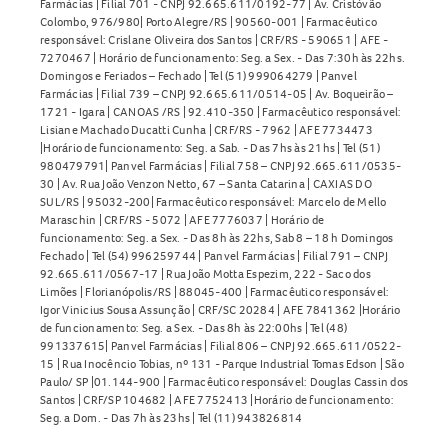
Farmácias | Filial 701 - CNPJ 92.665.611/0192-77 | Av. Cristóvão
Colombo, 976/980| Porto Alegre/RS | 90560-001 | Farmacêutico
responsável: Crislane Oliveira dos Santos | CRF/RS - 590651 | AFE -
7270467 | Horário de funcionamento: Seg. a Sex. - Das 7:30h às 22hs.
Domingos e Feriados – Fechado | Tel (51) 999064279 | Panvel
Farmácias | Filial 739 – CNPJ 92.665.611/0514-05 | Av. Boqueirão –
1721 - Igara | CANOAS /RS | 92.410-350 | Farmacêutico responsável:
Lisiane Machado Ducatti Cunha | CRF/RS - 7962 | AFE 7734473
|Horário de funcionamento: Seg. a Sab. - Das 7hs às 21hs | Tel (51)
980479791| Panvel Farmácias | Filial 758 – CNPJ 92.665.611/0535-
30 | Av. Rua João Venzon Netto, 67 – Santa Catarina | CAXIAS DO
SUL/RS | 95032-200| Farmacêutico responsável: Marcelo de Mello
Maraschin | CRF/RS - 5072 | AFE 7776037 | Horário de
funcionamento: Seg. a Sex. - Das 8h às 22hs, Sab 8 – 18 h Domingos
Fechado | Tel (54) 996259744 | Panvel Farmácias | Filial 791 – CNPJ
92.665.611/0567-17 | Rua João Motta Espezim, 222 - Saco dos
Limões | Florianópolis/RS | 88045-400 | Farmacêutico responsável:
Igor Vinicius Sousa Assunção | CRF/SC 20284 | AFE 7841362 |Horário
de funcionamento: Seg. a Sex. - Das 8h às 22:00hs | Tel (48)
991337615| Panvel Farmácias | Filial 806 – CNPJ 92.665.611/0522-
15 | Rua Inocêncio Tobias, nº 131 - Parque Industrial Tomas Edson | São
Paulo/ SP |01.144-900 | Farmacêutico responsável: Douglas Cassin dos
Santos | CRF/SP 104682 | AFE 7752413 |Horário de funcionamento:
Seg. a Dom. - Das 7h às 23hs | Tel (11) 943826814