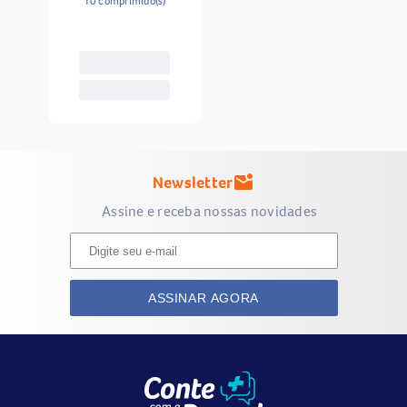
10 comprimido(s)
Newsletter
mark_email_unread
Assine e receba nossas novidades
ASSINAR AGORA