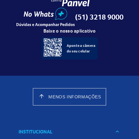
(51) 3218 9000
Baixe o nosso aplicativo
Aponte a câmera
do seu celular
arrow_upward
MENOS INFORMAÇÕES
INSTITUCIONAL
keyboard_arrow_down