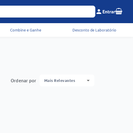
Seu c
person
Entrar
Menu do cliente e 
Combine e Ganhe
Desconto de Laboratório
Ordenar por
Mais Relevantes