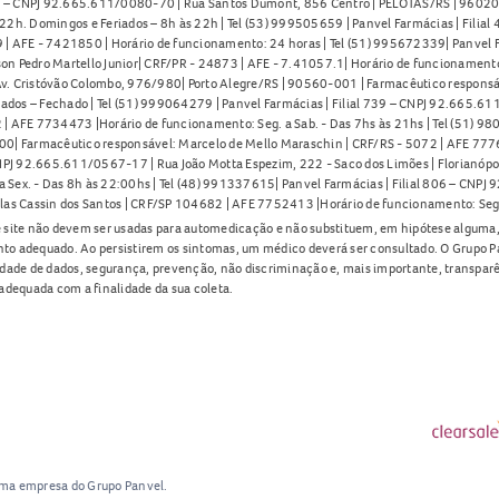
91 – CNPJ 92.665.611/0080-70 | Rua Santos Dumont, 856 Centro | PELOTAS/RS | 96020-
2h. Domingos e Feriados – 8h às 22h | Tel (53) 999505659 | Panvel Farmácias | Filia
| AFE - 7421850 | Horário de funcionamento: 24 horas | Tel (51) 995672339| Panvel F
on Pedro Martello Junior| CRF/PR - 24873 | AFE - 7.41057.1| Horário de funcionamento: 
. Cristóvão Colombo, 976/980| Porto Alegre/RS | 90560-001 | Farmacêutico responsáve
iados – Fechado | Tel (51) 999064279 | Panvel Farmácias | Filial 739 – CNPJ 92.665.6
| AFE 7734473 |Horário de funcionamento: Seg. a Sab. - Das 7hs às 21hs | Tel (51) 9
0| Farmacêutico responsável: Marcelo de Mello Maraschin | CRF/RS - 5072 | AFE 77760
NPJ 92.665.611/0567-17 | Rua João Motta Espezim, 222 - Saco dos Limões | Florianópo
ex. - Das 8h às 22:00hs | Tel (48) 991337615| Panvel Farmácias | Filial 806 – CNPJ 
las Cassin dos Santos | CRF/SP 104682 | AFE 7752413 |Horário de funcionamento: Seg
 site não devem ser usadas para automedicação e não substituem, em hipótese alguma, 
nto adequado. Ao persistirem os sintomas, um médico deverá ser consultado. O Grupo P
lidade de dados, segurança, prevenção, não discriminação e, mais importante, transpar
adequada com a finalidade da sua coleta.
uma empresa do Grupo Panvel.