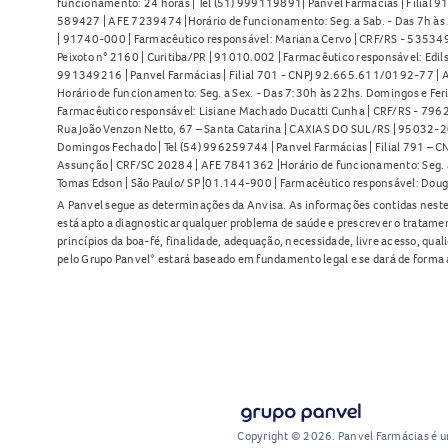
funcionamento: 24 horas | Tel (51) 999119891| Panvel Farmácias | Filial 
589427 | AFE 7239474 |Horário de funcionamento: Seg. a Sab. - Das 7h às 2
| 91740-000 | Farmacêutico responsável: Mariana Cervo | CRF/RS - 535349 
Peixoto n° 2160 | Curitiba/PR | 91010.002 | Farmacêutico responsável: Edils
991349216 | Panvel Farmácias | Filial 701 - CNPJ 92.665.611/0192-77 | Av
Horário de funcionamento: Seg. a Sex. - Das 7:30h às 22hs. Domingos e Fer
Farmacêutico responsável: Lisiane Machado Ducatti Cunha | CRF/RS - 7962 
Rua João Venzon Netto, 67 – Santa Catarina | CAXIAS DO SUL/RS | 95032-20
Domingos Fechado | Tel (54) 996259744 | Panvel Farmácias | Filial 791 – C
Assunção | CRF/SC 20284 | AFE 7841362 |Horário de funcionamento: Seg. a S
Tomas Edson | São Paulo/ SP |01.144-900 | Farmacêutico responsável: Doug
A Panvel segue as determinações da Anvisa. As informações contidas neste
está apto a diagnosticar qualquer problema de saúde e prescrever o tratame
princípios da boa-fé, finalidade, adequação, necessidade, livre acesso, qua
pelo Grupo Panvel* estará baseado em fundamento legal e se dará de forma 
Copyright © 2026. Panvel Farmácias é 