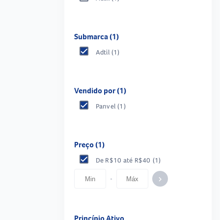
Submarca (1)
Adtil
(1)
Vendido por (1)
Panvel
(1)
Preço (1)
De R$10 até R$40
(1)
-
keyboard_arrow_right
Princípio Ativo