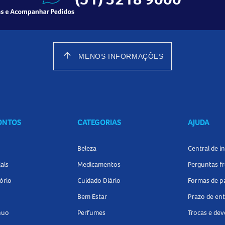
arrow_upward
MENOS INFORMAÇÕES
CONTOS
CATEGORIAS
AJUDA
Beleza
Central de 
ais
Medicamentos
Perguntas f
ório
Cuidado Diário
Formas de 
Bem Estar
Prazo de en
nuo
Perfumes
Trocas e de