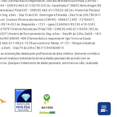
380 | Farmacêutico responsável: Daniela de Bittencourt Maia | CRF/RS -
l 464 - CNPJ 92.665.611/0270-24 | Av. Cavalhada n° 3860 | Porto Alegre/RS
armácias | Filial 507 - CNPJ 92.665.611/0320-28 | Av. Marechal Floriano
Seg. a Sex. - Das 7s às 23h. Domingos e Feriados - Das 7s às 23h | Tel (41)
l: Crislane Oliveira dos Santos | CRF/RS - 590651 | AFE - 7270467 |
11/0514-05 | Av. Boqueirão – 1721 - Igara | CANOAS /RS | 92.410-350 |
80479791| Panvel Farmácias | Filial 758 – CNPJ 92.665.611/0535-30 | Av.
37 | Horário de funcionamento: Seg. a Sex. - Das 8h às 22hs, Sab 8 – 18 h
lis/RS | 88045-400 | Farmacêutico responsável: Igor Vinicius Sousa
92.665.611/0522-15 | Rua Inocêncio Tobias, nº 131 - Parque Industrial
. a Dom. - Das 7h às 23hs | Tel (11) 943826814
as orientações dadas pelo profissional da área médica. Somente o médico
anvel realiza o tratamento de seus dados pessoais de acordo com os
ência. Qualquer tratamento de dados pessoais, sensíveis ou não, realizado
RA1000