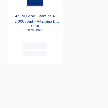
Ad-til Gotas Vitamina A
5.000ui/ml + Vitamina D
1000ui/ml Solução 20ml
AD-TIL
20 mililitro(s)