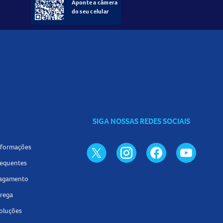
Aponte a câmera
do seu celular
SIGA NOSSAS REDES SOCIAIS
informações
requentes
pagamento
trega
voluções