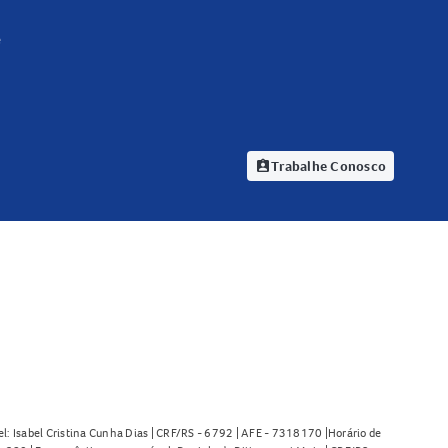
e
Trabalhe Conosco
assignment_ind
l: Isabel Cristina Cunha Dias | CRF/RS - 6792 | AFE - 7318170 |Horário de