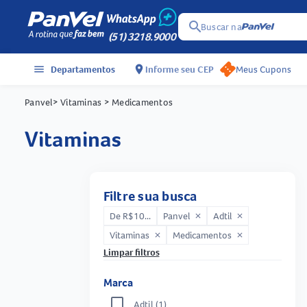
search
Buscar na
(51) 3218.9000
menu
Departamentos
location_on
Informe seu CEP
Meus Cupons
Panvel
> Vitaminas
> Medicamentos
vitaminas
Filtre sua busca
De R$10...
Panvel
Adtil
close
close
Vitaminas
Medicamentos
close
close
Limpar filtros
Marca
Adtil
(1)