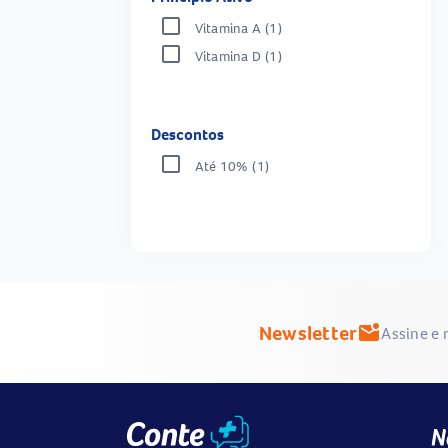
Vitamina A
(1)
Vitamina D
(1)
Descontos
Até 10%
(1)
Newsletter
mark_email_unread
Assine e 