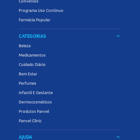
Convênios
Programa Uso Contínuo
Farmácia Popular
CATEGORIAS
keyboard_arrow_down
Beleza
Medicamentos
Cuidado Diário
Bem Estar
Perfumes
Infantil E Gestante
Dermocosméticos
Produtos Panvel
Panvel Clinic
AJUDA
keyboard_arrow_down