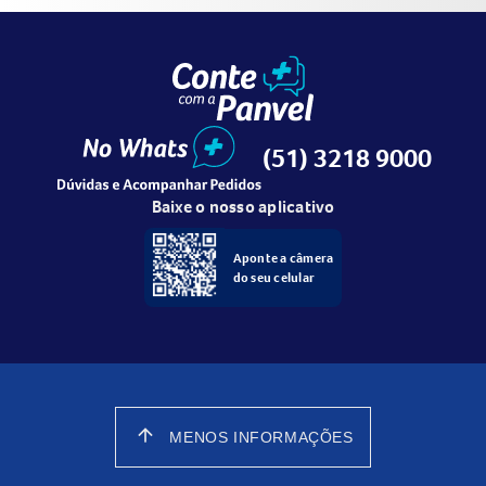
(51) 3218 9000
Baixe o nosso aplicativo
Aponte a câmera
do seu celular
arrow_upward
MENOS INFORMAÇÕES