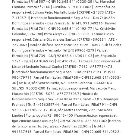
Farmácias | Filial 507 - CNPJ 92.665.611/0320-28 | Av. Marechal
Floriano Peixoto n° 2160 | Curitiba/PR | 91010.002 | Farmacêutico
responsável: Edilson Pedro Martello Junior| CRF/PR - 24873 | AFE -
7.41057.1| Horário de funcionamento: Seg. a Sex. - Das 7s às 23h.
Domingos e Feriados - Das 7s às 23h | Tel (41) 991349216 | Panvel
Farmácias | Filial 701 - CNPJ 92.665.611/0192-77 | Av. Cristóvão
Colombo, 976/980| Porto Alegre/RS | 90560-001 | Farmacêutico
responsável: Crislane Oliveira dos Santos | CRF/RS - 590651 | AFE -
7270467 | Horário de funcionamento: Seg. a Sex. - Das 7:30h às 22hs.
Domingos e Feriados – Fechado | Tel (51) 999064279 | Panvel
Farmácias | Filial 739 – CNPJ 92.665.611/0514-05 | Av. Boqueirão –
1721 - Igara | CANOAS /RS | 92.410-350 | Farmacêutico responsável:
Lisiane Machado Ducatti Cunha | CRF/RS - 7962 | AFE 7734473
|Horário de funcionamento: Seg. a Sab. - Das 7hs às 21hs | Tel (51)
980479791| Panvel Farmácias | Filial 758 – CNPJ 92.665.611/0535-
30 | Av. Rua João Venzon Netto, 67 – Santa Catarina | CAXIAS DO
SUL/RS | 95032-200| Farmacêutico responsável: Marcelo de Mello
Maraschin | CRF/RS - 5072 | AFE 7776037 | Horário de
funcionamento: Seg. a Sex. - Das 8h às 22hs, Sab 8 – 18 h Domingos
Fechado | Tel (54) 996259744 | Panvel Farmácias | Filial 791 – CNPJ
92.665.611/0567-17 | Rua João Motta Espezim, 222 - Saco dos
Limões | Florianópolis/RS | 88045-400 | Farmacêutico responsável:
Igor Vinicius Sousa Assunção | CRF/SC 20284 | AFE 7841362 |Horário
de funcionamento: Seg. a Sex. - Das 8h às 22:00hs | Tel (48)
991337615| Panvel Farmácias | Filial 806 – CNPJ 92.665.611/0522-