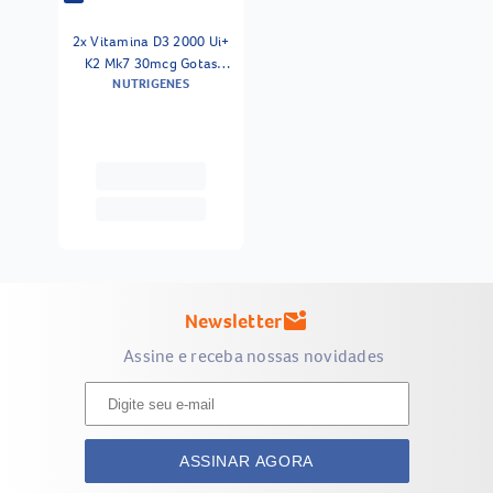
2x Vitamina D3 2000 Ui+
K2 Mk7 30mcg Gotas
NUTRIGENES
Nutrigenes
Newsletter
mark_email_unread
Assine e receba nossas novidades
ASSINAR AGORA