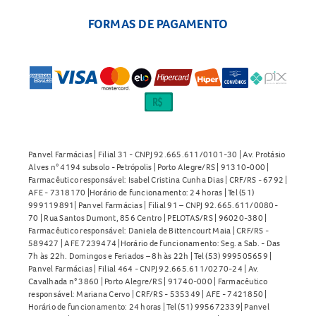
FORMAS DE PAGAMENTO
Panvel Farmácias | Filial 31 - CNPJ 92.665.611/0101-30 | Av. Protásio
Alves n° 4194 subsolo - Petrópolis | Porto Alegre/RS | 91310-000 |
Farmacêutico responsável: Isabel Cristina Cunha Dias | CRF/RS - 6792 |
AFE - 7318170 |Horário de funcionamento: 24 horas | Tel (51)
999119891| Panvel Farmácias | Filial 91 – CNPJ 92.665.611/0080-
70 | Rua Santos Dumont, 856 Centro | PELOTAS/RS | 96020-380 |
Farmacêutico responsável: Daniela de Bittencourt Maia | CRF/RS -
589427 | AFE 7239474 |Horário de funcionamento: Seg. a Sab. - Das
7h às 22h. Domingos e Feriados – 8h às 22h | Tel (53) 999505659 |
Panvel Farmácias | Filial 464 - CNPJ 92.665.611/0270-24 | Av.
Cavalhada n° 3860 | Porto Alegre/RS | 91740-000 | Farmacêutico
responsável: Mariana Cervo | CRF/RS - 535349 | AFE - 7421850 |
Horário de funcionamento: 24 horas | Tel (51) 995672339| Panvel