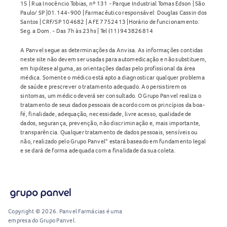
15 | Rua Inocêncio Tobias, nº 131 - Parque Industrial Tomas Edson | São
Paulo/ SP |01.144-900 | Farmacêutico responsável: Douglas Cassin dos
Santos | CRF/SP 104682 | AFE 7752413 |Horário de funcionamento:
Seg. a Dom. - Das 7h às 23hs | Tel (11) 943826814
A Panvel segue as determinações da Anvisa. As informações contidas
neste site não devem ser usadas para automedicação e não substituem,
em hipótese alguma, as orientações dadas pelo profissional da área
médica. Somente o médico está apto a diagnosticar qualquer problema
de saúde e prescrever o tratamento adequado. Ao persistirem os
sintomas, um médico deverá ser consultado. O Grupo Panvel realiza o
tratamento de seus dados pessoais de acordo com os princípios da boa-
fé, finalidade, adequação, necessidade, livre acesso, qualidade de
dados, segurança, prevenção, não discriminação e, mais importante,
transparência. Qualquer tratamento de dados pessoais, sensíveis ou
não, realizado pelo Grupo Panvel* estará baseado em fundamento legal
e se dará de forma adequada com a finalidade da sua coleta.
Copyright © 2026. Panvel Farmácias é uma
empresa do Grupo Panvel.