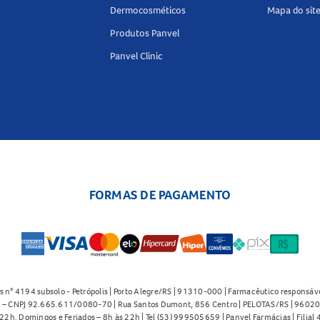
Dermocosméticos
Mapa do sit
Produtos Panvel
Panvel Clinic
FORMAS DE PAGAMENTO
s n° 4194 subsolo - Petrópolis | Porto Alegre/RS | 91310-000 | Farmacêutico responsáve
91 – CNPJ 92.665.611/0080-70 | Rua Santos Dumont, 856 Centro | PELOTAS/RS | 96020-
2h. Domingos e Feriados – 8h às 22h | Tel (53) 999505659 | Panvel Farmácias | Filia