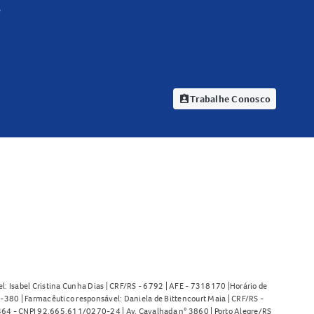
e
Trabalhe Conosco
assignment_ind
l: Isabel Cristina Cunha Dias | CRF/RS - 6792 | AFE - 7318170 |Horário de
380 | Farmacêutico responsável: Daniela de Bittencourt Maia | CRF/RS -
l 464 - CNPJ 92.665.611/0270-24 | Av. Cavalhada n° 3860 | Porto Alegre/RS