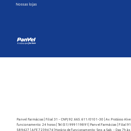
Nossas lojas
Panvel Farmácias | Filial 31 - CNPJ 92.665.611/0101-30 | Av. Protásio Alve
funcionamento: 24 horas | Tel (51) 999119891| Panvel Farmácias | Filial 
589427 | AFE 7239474 |Horário de funcionamento: Seg. a Sab. - Das 7h às 2