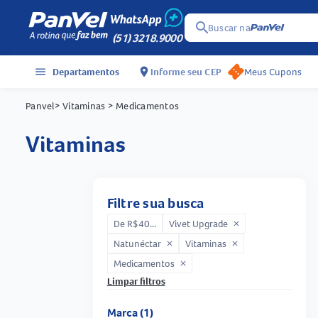
search
Buscar na
(51) 3218.9000
menu
Departamentos
location_on
Informe seu CEP
Meus Cupons
Panvel
> Vitaminas
> Medicamentos
vitaminas
Filtre sua busca
De R$40...
Vivet Upgrade
close
Natunéctar
Vitaminas
close
close
Medicamentos
close
Limpar filtros
Marca (1)