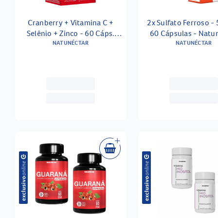
Cranberry + Vitamina C +
2x Sulfato Ferroso 
Selênio + Zinco - 60 Cáps.
60 Cápsulas - Natu
NATUNÉCTAR
500mg
NATUNÉCTAR