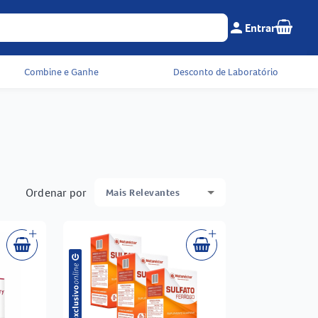
Seu c
person
Entrar
Menu do cliente e 
Combine e Ganhe
Desconto de Laboratório
Ordenar por
Mais Relevantes