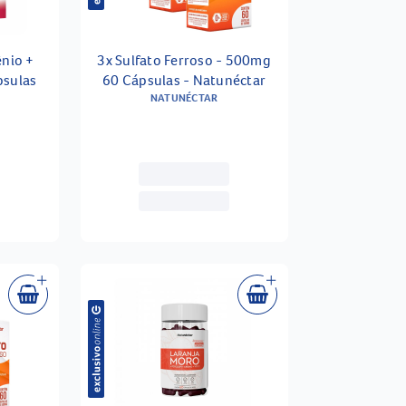
ênio +
3x Sulfato Ferroso - 500mg
psulas
60 Cápsulas - Natunéctar
NATUNÉCTAR