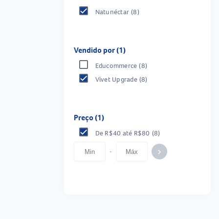
Natunéctar
(8)
Vendido por (1)
Educommerce
(8)
Vivet Upgrade
(8)
Preço (1)
De R$40 até R$80
(8)
-
keyboard_arrow_right