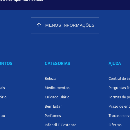
arrow_upward
MENOS INFORMAÇÕES
CONTOS
CATEGORIAS
AJUDA
Beleza
Central de 
ais
Medicamentos
Perguntas f
ório
Cuidado Diário
Formas de 
Bem Estar
Prazo de en
nuo
Perfumes
Trocas e de
Infantil E Gestante
Ofertas