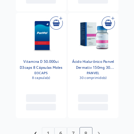
Vitamina D 50.000ui
Ácido Hialurônico Panvel
D3caps 8 Cápsulas Moles
Dermativ 150mg 30
D3CAPS
PANVEL
Cápsulas
8 capsula(s)
30 comprimido(s)
1
6
7
8
chevron_left
chevron_right