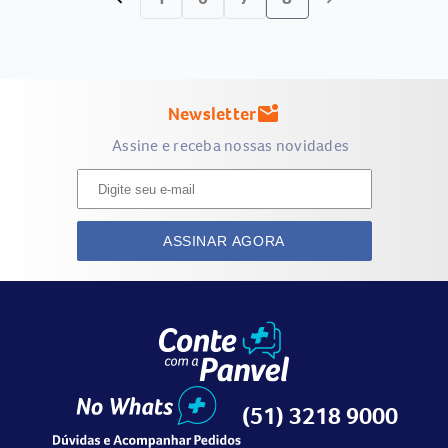
Newsletter
mark_email_unread
Assine e receba nossas novidades
ASSINAR AGORA
(51) 3218 9000