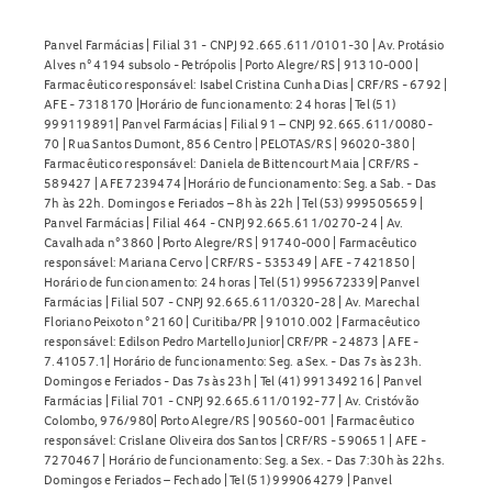
Panvel Farmácias | Filial 31 - CNPJ 92.665.611/0101-30 | Av. Protásio
Alves n° 4194 subsolo - Petrópolis | Porto Alegre/RS | 91310-000 |
Farmacêutico responsável: Isabel Cristina Cunha Dias | CRF/RS - 6792 |
AFE - 7318170 |Horário de funcionamento: 24 horas | Tel (51)
999119891| Panvel Farmácias | Filial 91 – CNPJ 92.665.611/0080-
70 | Rua Santos Dumont, 856 Centro | PELOTAS/RS | 96020-380 |
Farmacêutico responsável: Daniela de Bittencourt Maia | CRF/RS -
589427 | AFE 7239474 |Horário de funcionamento: Seg. a Sab. - Das
7h às 22h. Domingos e Feriados – 8h às 22h | Tel (53) 999505659 |
Panvel Farmácias | Filial 464 - CNPJ 92.665.611/0270-24 | Av.
Cavalhada n° 3860 | Porto Alegre/RS | 91740-000 | Farmacêutico
responsável: Mariana Cervo | CRF/RS - 535349 | AFE - 7421850 |
Horário de funcionamento: 24 horas | Tel (51) 995672339| Panvel
Farmácias | Filial 507 - CNPJ 92.665.611/0320-28 | Av. Marechal
Floriano Peixoto n° 2160 | Curitiba/PR | 91010.002 | Farmacêutico
responsável: Edilson Pedro Martello Junior| CRF/PR - 24873 | AFE -
7.41057.1| Horário de funcionamento: Seg. a Sex. - Das 7s às 23h.
Domingos e Feriados - Das 7s às 23h | Tel (41) 991349216 | Panvel
Farmácias | Filial 701 - CNPJ 92.665.611/0192-77 | Av. Cristóvão
Colombo, 976/980| Porto Alegre/RS | 90560-001 | Farmacêutico
responsável: Crislane Oliveira dos Santos | CRF/RS - 590651 | AFE -
7270467 | Horário de funcionamento: Seg. a Sex. - Das 7:30h às 22hs.
Domingos e Feriados – Fechado | Tel (51) 999064279 | Panvel