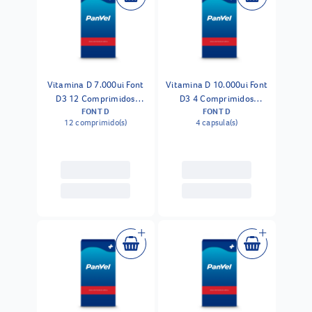
Vitamina D 7.000ui Font
Vitamina D 10.000ui Font
D3 12 Comprimidos
D3 4 Comprimidos
FONT D
FONT D
Revestidos
Revestidos
12 comprimido(s)
4 capsula(s)