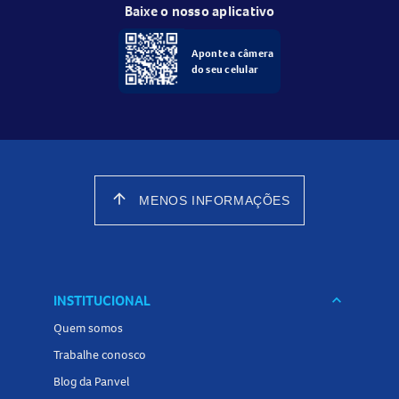
Baixe o nosso aplicativo
Aponte a câmera
do seu celular
arrow_upward
MENOS INFORMAÇÕES
INSTITUCIONAL
keyboard_arrow_down
Quem somos
Trabalhe conosco
Blog da Panvel