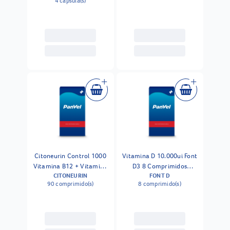
4 capsula(s)
De Autoconfiança Panvel
30ml
Citoneurin Control 1000
Vitamina D 10.000ui Font
Vitamina B12 + Vitamina
D3 8 Comprimidos
CITONEURIN
FONT D
B6 + Vitamina B1 90
Revestidos
90 comprimido(s)
8 comprimido(s)
Comprimidos Revestidos