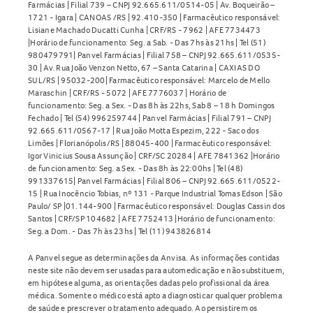
Farmácias | Filial 739 – CNPJ 92.665.611/0514-05 | Av. Boqueirão –
1721 - Igara | CANOAS /RS | 92.410-350 | Farmacêutico responsável:
Lisiane Machado Ducatti Cunha | CRF/RS - 7962 | AFE 7734473
|Horário de funcionamento: Seg. a Sab. - Das 7hs às 21hs | Tel (51)
980479791| Panvel Farmácias | Filial 758 – CNPJ 92.665.611/0535-
30 | Av. Rua João Venzon Netto, 67 – Santa Catarina | CAXIAS DO
SUL/RS | 95032-200| Farmacêutico responsável: Marcelo de Mello
Maraschin | CRF/RS - 5072 | AFE 7776037 | Horário de
funcionamento: Seg. a Sex. - Das 8h às 22hs, Sab 8 – 18 h Domingos
Fechado | Tel (54) 996259744 | Panvel Farmácias | Filial 791 – CNPJ
92.665.611/0567-17 | Rua João Motta Espezim, 222 - Saco dos
Limões | Florianópolis/RS | 88045-400 | Farmacêutico responsável:
Igor Vinicius Sousa Assunção | CRF/SC 20284 | AFE 7841362 |Horário
de funcionamento: Seg. a Sex. - Das 8h às 22:00hs | Tel (48)
991337615| Panvel Farmácias | Filial 806 – CNPJ 92.665.611/0522-
15 | Rua Inocêncio Tobias, nº 131 - Parque Industrial Tomas Edson | São
Paulo/ SP |01.144-900 | Farmacêutico responsável: Douglas Cassin dos
Santos | CRF/SP 104682 | AFE 7752413 |Horário de funcionamento:
Seg. a Dom. - Das 7h às 23hs | Tel (11) 943826814
A Panvel segue as determinações da Anvisa. As informações contidas
neste site não devem ser usadas para automedicação e não substituem,
em hipótese alguma, as orientações dadas pelo profissional da área
médica. Somente o médico está apto a diagnosticar qualquer problema
de saúde e prescrever o tratamento adequado. Ao persistirem os