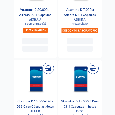
Vitamina D 50.000ui
Vitamina D 7.000ui
Althaia D3 4 Cápsulas
Addera D3 4 Cápsulas
ALTHAIA
ADDERA
Moles
4 comprimido(s)
4 capsula(s)
LEVE + PAGUE -
Vitamina D 15.000ui Alta
Vitamina D 15.000ui Doss
D33 Caps Cápsulas Moles
D3 4 Cápsulas - Biolab
ALTA D
DOSS