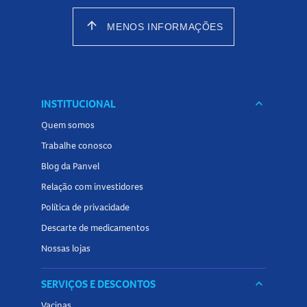
arrow_upward
MENOS INFORMAÇÕES
INSTITUCIONAL
keyboard_arrow_down
Quem somos
Trabalhe conosco
Blog da Panvel
Relação com investidores
Política de privacidade
Descarte de medicamentos
Nossas lojas
SERVIÇOS E DESCONTOS
keyboard_arrow_down
Vacinas