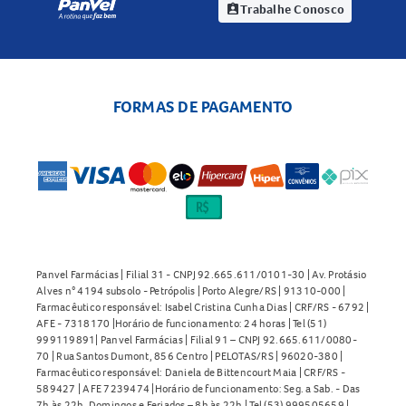
Trabalhe Conosco
assignment_ind
FORMAS DE PAGAMENTO
Panvel Farmácias | Filial 31 - CNPJ 92.665.611/0101-30 | Av. Protásio
Alves n° 4194 subsolo - Petrópolis | Porto Alegre/RS | 91310-000 |
Farmacêutico responsável: Isabel Cristina Cunha Dias | CRF/RS - 6792 |
AFE - 7318170 |Horário de funcionamento: 24 horas | Tel (51)
999119891| Panvel Farmácias | Filial 91 – CNPJ 92.665.611/0080-
70 | Rua Santos Dumont, 856 Centro | PELOTAS/RS | 96020-380 |
Farmacêutico responsável: Daniela de Bittencourt Maia | CRF/RS -
589427 | AFE 7239474 |Horário de funcionamento: Seg. a Sab. - Das
7h às 22h. Domingos e Feriados – 8h às 22h | Tel (53) 999505659 |