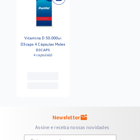
Vitamina D 50.000ui
D3caps 4 Cápsulas Moles
D3CAPS
4 capsula(s)
Newsletter
mark_email_unread
Assine e receba nossas novidades