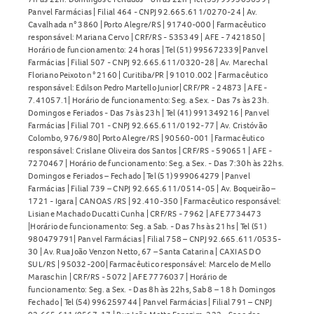
Panvel Farmácias | Filial 464 - CNPJ 92.665.611/0270-24 | Av.
Cavalhada n° 3860 | Porto Alegre/RS | 91740-000 | Farmacêutico
responsável: Mariana Cervo | CRF/RS - 535349 | AFE - 7421850 |
Horário de funcionamento: 24 horas | Tel (51) 995672339| Panvel
Farmácias | Filial 507 - CNPJ 92.665.611/0320-28 | Av. Marechal
Floriano Peixoto n° 2160 | Curitiba/PR | 91010.002 | Farmacêutico
responsável: Edilson Pedro Martello Junior| CRF/PR - 24873 | AFE -
7.41057.1| Horário de funcionamento: Seg. a Sex. - Das 7s às 23h.
Domingos e Feriados - Das 7s às 23h | Tel (41) 991349216 | Panvel
Farmácias | Filial 701 - CNPJ 92.665.611/0192-77 | Av. Cristóvão
Colombo, 976/980| Porto Alegre/RS | 90560-001 | Farmacêutico
responsável: Crislane Oliveira dos Santos | CRF/RS - 590651 | AFE -
7270467 | Horário de funcionamento: Seg. a Sex. - Das 7:30h às 22hs.
Domingos e Feriados – Fechado | Tel (51) 999064279 | Panvel
Farmácias | Filial 739 – CNPJ 92.665.611/0514-05 | Av. Boqueirão –
1721 - Igara | CANOAS /RS | 92.410-350 | Farmacêutico responsável:
Lisiane Machado Ducatti Cunha | CRF/RS - 7962 | AFE 7734473
|Horário de funcionamento: Seg. a Sab. - Das 7hs às 21hs | Tel (51)
980479791| Panvel Farmácias | Filial 758 – CNPJ 92.665.611/0535-
30 | Av. Rua João Venzon Netto, 67 – Santa Catarina | CAXIAS DO
SUL/RS | 95032-200| Farmacêutico responsável: Marcelo de Mello
Maraschin | CRF/RS - 5072 | AFE 7776037 | Horário de
funcionamento: Seg. a Sex. - Das 8h às 22hs, Sab 8 – 18 h Domingos
Fechado | Tel (54) 996259744 | Panvel Farmácias | Filial 791 – CNPJ