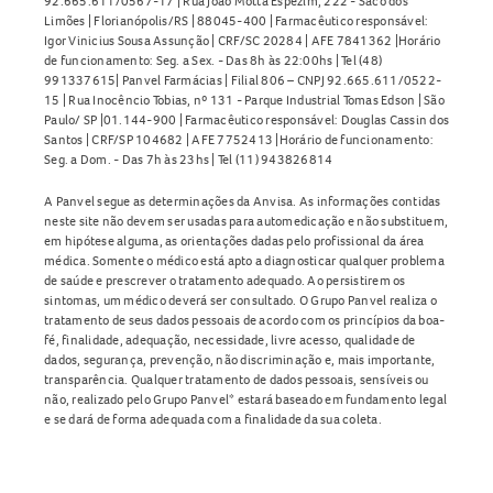
92.665.611/0567-17 | Rua João Motta Espezim, 222 - Saco dos
Limões | Florianópolis/RS | 88045-400 | Farmacêutico responsável:
Igor Vinicius Sousa Assunção | CRF/SC 20284 | AFE 7841362 |Horário
de funcionamento: Seg. a Sex. - Das 8h às 22:00hs | Tel (48)
991337615| Panvel Farmácias | Filial 806 – CNPJ 92.665.611/0522-
15 | Rua Inocêncio Tobias, nº 131 - Parque Industrial Tomas Edson | São
Paulo/ SP |01.144-900 | Farmacêutico responsável: Douglas Cassin dos
Santos | CRF/SP 104682 | AFE 7752413 |Horário de funcionamento:
Seg. a Dom. - Das 7h às 23hs | Tel (11) 943826814
A Panvel segue as determinações da Anvisa. As informações contidas
neste site não devem ser usadas para automedicação e não substituem,
em hipótese alguma, as orientações dadas pelo profissional da área
médica. Somente o médico está apto a diagnosticar qualquer problema
de saúde e prescrever o tratamento adequado. Ao persistirem os
sintomas, um médico deverá ser consultado. O Grupo Panvel realiza o
tratamento de seus dados pessoais de acordo com os princípios da boa-
fé, finalidade, adequação, necessidade, livre acesso, qualidade de
dados, segurança, prevenção, não discriminação e, mais importante,
transparência. Qualquer tratamento de dados pessoais, sensíveis ou
não, realizado pelo Grupo Panvel* estará baseado em fundamento legal
e se dará de forma adequada com a finalidade da sua coleta.