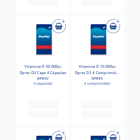
Vitamina D 50.000ui
Vitamina D 10.000ui
Dprev D3 Caps 4 Cápsulas
Dprev D3 4 Comprimidos
DPREV
DPREV
Revestidos
4 capsula(s)
4 comprimido(s)