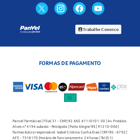
Trabalhe Conosco
assignment_ind
FORMAS DE PAGAMENTO
Panvel Farmácias | Filial 31 - CNPJ 92.665.611/0101-30 | Av. Protásio
Alves n° 4194 subsolo - Petrópolis | Porto Alegre/RS | 91310-000 |
Farmacêutico responsável: Isabel Cristina Cunha Dias | CRF/RS - 6792 |
AFE - 7318170 |Horário de funcionamento: 24 horas | Tel (51)