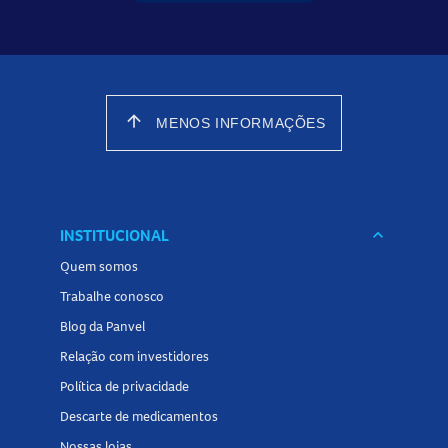
arrow_upward
MENOS INFORMAÇÕES
INSTITUCIONAL
keyboard_arrow_down
Quem somos
Trabalhe conosco
Blog da Panvel
Relação com investidores
Política de privacidade
Descarte de medicamentos
Nossas lojas