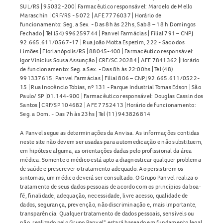
SUL/RS | 95032-200| Farmacêutico responsável: Marcelo de Mello
Maraschin | CRF/RS - 5072 | AFE 7776037 | Horário de
funcionamento: Seg. a Sex. - Das 8h às 22hs, Sab 8 – 18 h Domingos
Fechado | Tel (54) 996259744 | Panvel Farmácias | Filial 791 – CNPJ
92.665.611/0567-17 | Rua João Motta Espezim, 222 - Saco dos
Limões | Florianópolis/RS | 88045-400 | Farmacêutico responsável:
Igor Vinicius Sousa Assunção | CRF/SC 20284 | AFE 7841362 |Horário
de funcionamento: Seg. a Sex. - Das 8h às 22:00hs | Tel (48)
991337615| Panvel Farmácias | Filial 806 – CNPJ 92.665.611/0522-
15 | Rua Inocêncio Tobias, nº 131 - Parque Industrial Tomas Edson | São
Paulo/ SP |01.144-900 | Farmacêutico responsável: Douglas Cassin dos
Santos | CRF/SP 104682 | AFE 7752413 |Horário de funcionamento:
Seg. a Dom. - Das 7h às 23hs | Tel (11) 943826814
A Panvel segue as determinações da Anvisa. As informações contidas
neste site não devem ser usadas para automedicação e não substituem,
em hipótese alguma, as orientações dadas pelo profissional da área
médica. Somente o médico está apto a diagnosticar qualquer problema
de saúde e prescrever o tratamento adequado. Ao persistirem os
sintomas, um médico deverá ser consultado. O Grupo Panvel realiza o
tratamento de seus dados pessoais de acordo com os princípios da boa-
fé, finalidade, adequação, necessidade, livre acesso, qualidade de
dados, segurança, prevenção, não discriminação e, mais importante,
transparência. Qualquer tratamento de dados pessoais, sensíveis ou
não, realizado pelo Grupo Panvel* estará baseado em fundamento legal