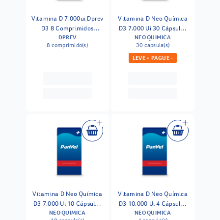
Vitamina D 7.000ui Dprev
Vitamina D Neo Química
D3 8 Comprimidos
D3 7.000 Ui 30 Cápsulas
DPREV
NEO QUIMICA
Revestidos
Gelatinosas
8 comprimido(s)
30 capsula(s)
LEVE + PAGUE -
Vitamina D Neo Química
Vitamina D Neo Química
D3 7.000 Ui 10 Cápsulas
D3 10.000 Ui 4 Cápsulas
NEO QUIMICA
NEO QUIMICA
Gelatinosas
Gelatinosas