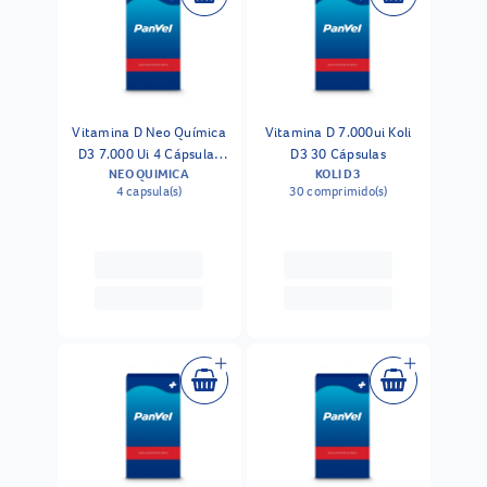
Vitamina D Neo Química
Vitamina D 7.000ui Koli
D3 7.000 Ui 4 Cápsulas
D3 30 Cápsulas
NEO QUIMICA
KOLI D3
Gelatinosas
4 capsula(s)
30 comprimido(s)