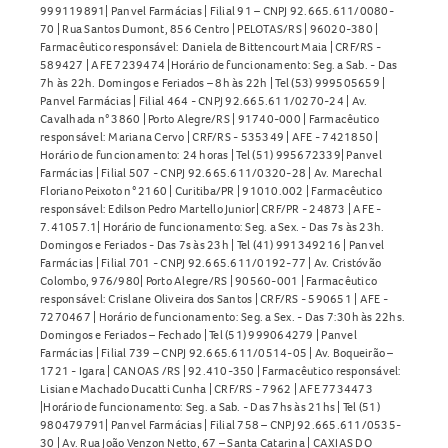
999119891| Panvel Farmácias | Filial 91 – CNPJ 92.665.611/0080-
70 | Rua Santos Dumont, 856 Centro | PELOTAS/RS | 96020-380 |
Farmacêutico responsável: Daniela de Bittencourt Maia | CRF/RS -
589427 | AFE 7239474 |Horário de funcionamento: Seg. a Sab. - Das
7h às 22h. Domingos e Feriados – 8h às 22h | Tel (53) 999505659 |
Panvel Farmácias | Filial 464 - CNPJ 92.665.611/0270-24 | Av.
Cavalhada n° 3860 | Porto Alegre/RS | 91740-000 | Farmacêutico
responsável: Mariana Cervo | CRF/RS - 535349 | AFE - 7421850 |
Horário de funcionamento: 24 horas | Tel (51) 995672339| Panvel
Farmácias | Filial 507 - CNPJ 92.665.611/0320-28 | Av. Marechal
Floriano Peixoto n° 2160 | Curitiba/PR | 91010.002 | Farmacêutico
responsável: Edilson Pedro Martello Junior| CRF/PR - 24873 | AFE -
7.41057.1| Horário de funcionamento: Seg. a Sex. - Das 7s às 23h.
Domingos e Feriados - Das 7s às 23h | Tel (41) 991349216 | Panvel
Farmácias | Filial 701 - CNPJ 92.665.611/0192-77 | Av. Cristóvão
Colombo, 976/980| Porto Alegre/RS | 90560-001 | Farmacêutico
responsável: Crislane Oliveira dos Santos | CRF/RS - 590651 | AFE -
7270467 | Horário de funcionamento: Seg. a Sex. - Das 7:30h às 22hs.
Domingos e Feriados – Fechado | Tel (51) 999064279 | Panvel
Farmácias | Filial 739 – CNPJ 92.665.611/0514-05 | Av. Boqueirão –
1721 - Igara | CANOAS /RS | 92.410-350 | Farmacêutico responsável:
Lisiane Machado Ducatti Cunha | CRF/RS - 7962 | AFE 7734473
|Horário de funcionamento: Seg. a Sab. - Das 7hs às 21hs | Tel (51)
980479791| Panvel Farmácias | Filial 758 – CNPJ 92.665.611/0535-
30 | Av. Rua João Venzon Netto, 67 – Santa Catarina | CAXIAS DO