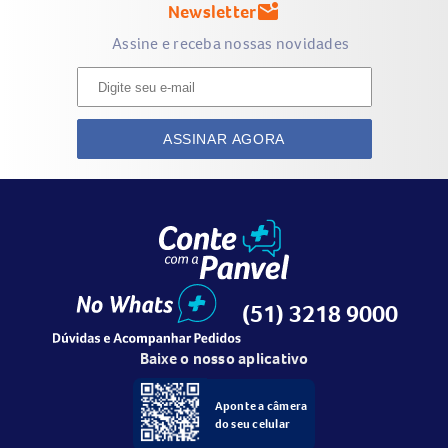
Newsletter
mark_email_unread
Assine e receba nossas novidades
ASSINAR AGORA
(51) 3218 9000
Baixe o nosso aplicativo
Aponte a câmera
do seu celular