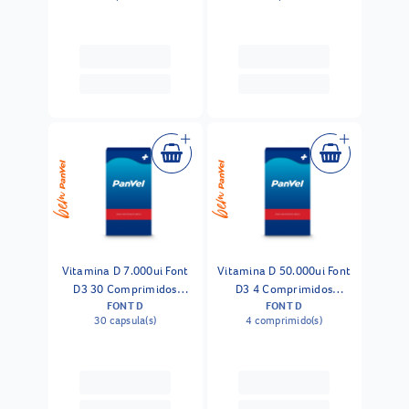
Vitamina D 7.000ui Font
Vitamina D 50.000ui Font
D3 30 Comprimidos
D3 4 Comprimidos
FONT D
FONT D
Revestidos
Revestidos
30 capsula(s)
4 comprimido(s)