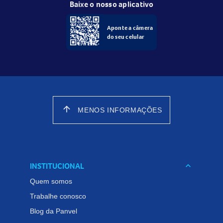
Baixe o nosso aplicativo
Aponte a câmera
do seu celular
arrow_upward
MENOS INFORMAÇÕES
INSTITUCIONAL
keyboard_arrow_down
Quem somos
Trabalhe conosco
Blog da Panvel