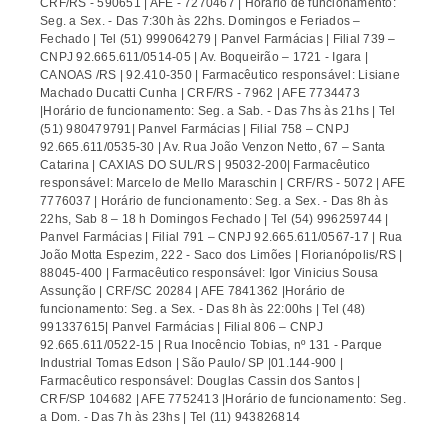
CRF/RS - 590651 | AFE - 7270467 | Horário de funcionamento:
Seg. a Sex. - Das 7:30h às 22hs. Domingos e Feriados –
Fechado | Tel (51) 999064279 | Panvel Farmácias | Filial 739 –
CNPJ 92.665.611/0514-05 | Av. Boqueirão – 1721 - Igara |
CANOAS /RS | 92.410-350 | Farmacêutico responsável: Lisiane
Machado Ducatti Cunha | CRF/RS - 7962 | AFE 7734473
|Horário de funcionamento: Seg. a Sab. - Das 7hs às 21hs | Tel
(51) 980479791| Panvel Farmácias | Filial 758 – CNPJ
92.665.611/0535-30 | Av. Rua João Venzon Netto, 67 – Santa
Catarina | CAXIAS DO SUL/RS | 95032-200| Farmacêutico
responsável: Marcelo de Mello Maraschin | CRF/RS - 5072 | AFE
7776037 | Horário de funcionamento: Seg. a Sex. - Das 8h às
22hs, Sab 8 – 18 h Domingos Fechado | Tel (54) 996259744 |
Panvel Farmácias | Filial 791 – CNPJ 92.665.611/0567-17 | Rua
João Motta Espezim, 222 - Saco dos Limões | Florianópolis/RS |
88045-400 | Farmacêutico responsável: Igor Vinicius Sousa
Assunção | CRF/SC 20284 | AFE 7841362 |Horário de
funcionamento: Seg. a Sex. - Das 8h às 22:00hs | Tel (48)
991337615| Panvel Farmácias | Filial 806 – CNPJ
92.665.611/0522-15 | Rua Inocêncio Tobias, nº 131 - Parque
Industrial Tomas Edson | São Paulo/ SP |01.144-900 |
Farmacêutico responsável: Douglas Cassin dos Santos |
CRF/SP 104682 | AFE 7752413 |Horário de funcionamento: Seg.
a Dom. - Das 7h às 23hs | Tel (11) 943826814