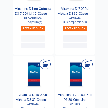
Vitamina D Neo Química
Vitamina D 7.000ui
D3 7.000 Ui 30 Cápsulas
Althaia D3 30 Cápsulas
NEO QUIMICA
ALTHAIA
Gelatinosas
Moles
30 capsula(s)
30 comprimido(s)
LEVE + PAGUE -
LEVE + PAGUE -
Vitamina D 10.000ui
Vitamina D 7.000ui Koli
Althaia D3 30 Cápsulas
D3 30 Cápsulas
ALTHAIA
KOLI D3
Moles