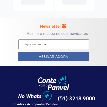
Newsletter
mark_email_unread
Assine e receba nossas novidades
ASSINAR AGORA
(51) 3218 9000