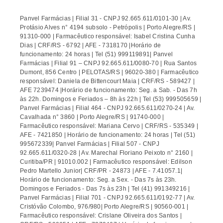
Panvel Farmácias | Filial 31 - CNPJ 92.665.611/0101-30 | Av.
Protásio Alves n° 4194 subsolo - Petrópolis | Porto Alegre/RS |
91310-000 | Farmacêutico responsável: Isabel Cristina Cunha
Dias | CRF/RS - 6792 | AFE - 7318170 |Horário de
funcionamento: 24 horas | Tel (51) 999119891| Panvel
Farmácias | Filial 91 – CNPJ 92.665.611/0080-70 | Rua Santos
Dumont, 856 Centro | PELOTAS/RS | 96020-380 | Farmacêutico
responsável: Daniela de Bittencourt Maia | CRF/RS - 589427 |
AFE 7239474 |Horário de funcionamento: Seg. a Sab. - Das 7h
às 22h. Domingos e Feriados – 8h às 22h | Tel (53) 999505659 |
Panvel Farmácias | Filial 464 - CNPJ 92.665.611/0270-24 | Av.
Cavalhada n° 3860 | Porto Alegre/RS | 91740-000 |
Farmacêutico responsável: Mariana Cervo | CRF/RS - 535349 |
AFE - 7421850 | Horário de funcionamento: 24 horas | Tel (51)
995672339| Panvel Farmácias | Filial 507 - CNPJ
92.665.611/0320-28 | Av. Marechal Floriano Peixoto n° 2160 |
Curitiba/PR | 91010.002 | Farmacêutico responsável: Edilson
Pedro Martello Junior| CRF/PR - 24873 | AFE - 7.41057.1|
Horário de funcionamento: Seg. a Sex. - Das 7s às 23h.
Domingos e Feriados - Das 7s às 23h | Tel (41) 991349216 |
Panvel Farmácias | Filial 701 - CNPJ 92.665.611/0192-77 | Av.
Cristóvão Colombo, 976/980| Porto Alegre/RS | 90560-001 |
Farmacêutico responsável: Crislane Oliveira dos Santos |