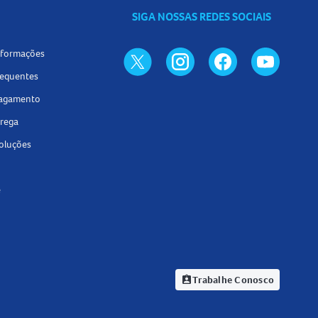
SIGA NOSSAS REDES SOCIAIS
informações
requentes
pagamento
trega
voluções
e
Trabalhe Conosco
assignment_ind