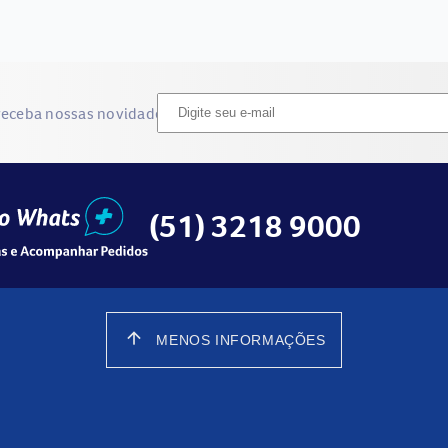
receba nossas novidades
(51) 3218 9000
arrow_upward
MENOS INFORMAÇÕES