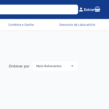
Seu c
person
Entrar
Menu do cliente e 
Combine e Ganhe
Desconto de Laboratório
Ordenar por
Mais Relevantes