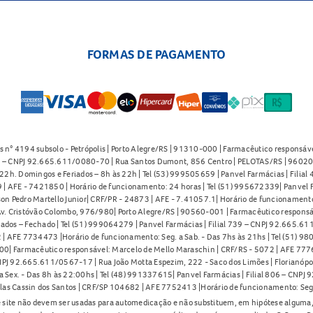
FORMAS DE PAGAMENTO
s n° 4194 subsolo - Petrópolis | Porto Alegre/RS | 91310-000 | Farmacêutico responsáve
91 – CNPJ 92.665.611/0080-70 | Rua Santos Dumont, 856 Centro | PELOTAS/RS | 96020-
2h. Domingos e Feriados – 8h às 22h | Tel (53) 999505659 | Panvel Farmácias | Filia
| AFE - 7421850 | Horário de funcionamento: 24 horas | Tel (51) 995672339| Panvel F
on Pedro Martello Junior| CRF/PR - 24873 | AFE - 7.41057.1| Horário de funcionamento: 
. Cristóvão Colombo, 976/980| Porto Alegre/RS | 90560-001 | Farmacêutico responsáve
iados – Fechado | Tel (51) 999064279 | Panvel Farmácias | Filial 739 – CNPJ 92.665.6
| AFE 7734473 |Horário de funcionamento: Seg. a Sab. - Das 7hs às 21hs | Tel (51) 9
0| Farmacêutico responsável: Marcelo de Mello Maraschin | CRF/RS - 5072 | AFE 77760
NPJ 92.665.611/0567-17 | Rua João Motta Espezim, 222 - Saco dos Limões | Florianópo
ex. - Das 8h às 22:00hs | Tel (48) 991337615| Panvel Farmácias | Filial 806 – CNPJ 
las Cassin dos Santos | CRF/SP 104682 | AFE 7752413 |Horário de funcionamento: Seg
 site não devem ser usadas para automedicação e não substituem, em hipótese alguma, 