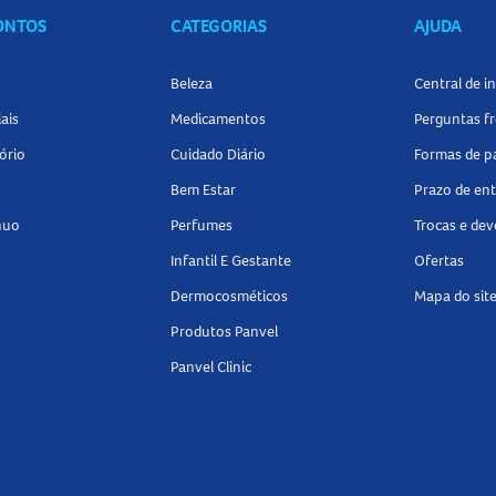
CONTOS
CATEGORIAS
AJUDA
Beleza
Central de 
ais
Medicamentos
Perguntas f
ório
Cuidado Diário
Formas de 
Bem Estar
Prazo de en
nuo
Perfumes
Trocas e de
Infantil E Gestante
Ofertas
Dermocosméticos
Mapa do sit
Produtos Panvel
Panvel Clinic