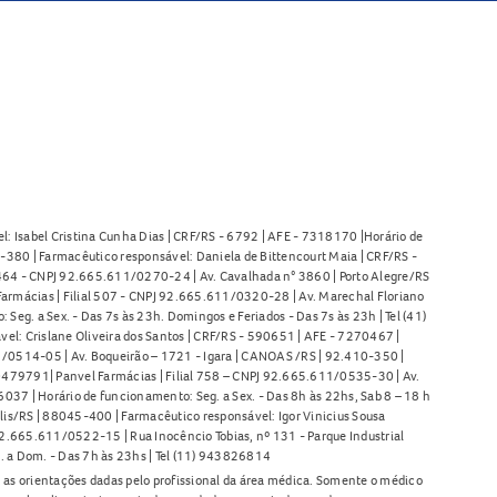
l: Isabel Cristina Cunha Dias | CRF/RS - 6792 | AFE - 7318170 |Horário de
380 | Farmacêutico responsável: Daniela de Bittencourt Maia | CRF/RS -
l 464 - CNPJ 92.665.611/0270-24 | Av. Cavalhada n° 3860 | Porto Alegre/RS
armácias | Filial 507 - CNPJ 92.665.611/0320-28 | Av. Marechal Floriano
Seg. a Sex. - Das 7s às 23h. Domingos e Feriados - Das 7s às 23h | Tel (41)
l: Crislane Oliveira dos Santos | CRF/RS - 590651 | AFE - 7270467 |
11/0514-05 | Av. Boqueirão – 1721 - Igara | CANOAS /RS | 92.410-350 |
80479791| Panvel Farmácias | Filial 758 – CNPJ 92.665.611/0535-30 | Av.
37 | Horário de funcionamento: Seg. a Sex. - Das 8h às 22hs, Sab 8 – 18 h
lis/RS | 88045-400 | Farmacêutico responsável: Igor Vinicius Sousa
92.665.611/0522-15 | Rua Inocêncio Tobias, nº 131 - Parque Industrial
. a Dom. - Das 7h às 23hs | Tel (11) 943826814
as orientações dadas pelo profissional da área médica. Somente o médico