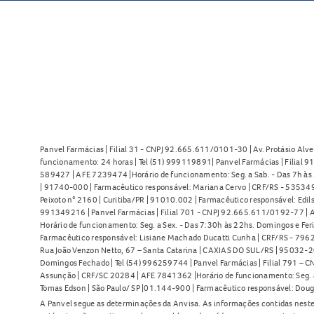
Panvel Farmácias | Filial 31 - CNPJ 92.665.611/0101-30 | Av. Protásio Alve
funcionamento: 24 horas | Tel (51) 999119891| Panvel Farmácias | Filial 
589427 | AFE 7239474 |Horário de funcionamento: Seg. a Sab. - Das 7h às 2
| 91740-000 | Farmacêutico responsável: Mariana Cervo | CRF/RS - 535349 
Peixoto n° 2160 | Curitiba/PR | 91010.002 | Farmacêutico responsável: Edils
991349216 | Panvel Farmácias | Filial 701 - CNPJ 92.665.611/0192-77 | Av
Horário de funcionamento: Seg. a Sex. - Das 7:30h às 22hs. Domingos e Fer
Farmacêutico responsável: Lisiane Machado Ducatti Cunha | CRF/RS - 7962 
Rua João Venzon Netto, 67 – Santa Catarina | CAXIAS DO SUL/RS | 95032-20
Domingos Fechado | Tel (54) 996259744 | Panvel Farmácias | Filial 791 – C
Assunção | CRF/SC 20284 | AFE 7841362 |Horário de funcionamento: Seg. a S
Tomas Edson | São Paulo/ SP |01.144-900 | Farmacêutico responsável: Doug
A Panvel segue as determinações da Anvisa. As informações contidas neste