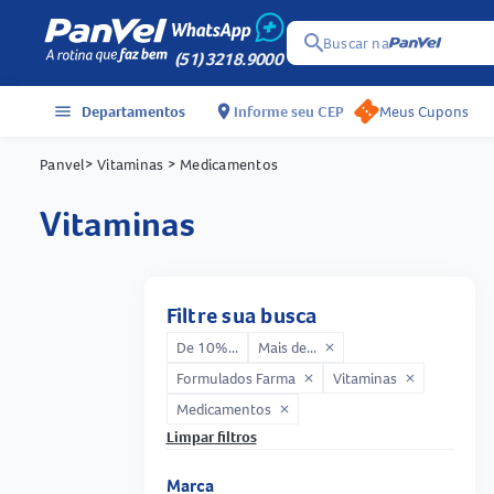
search
Buscar na
(51) 3218.9000
menu
Departamentos
location_on
Informe seu CEP
Meus Cupons
Panvel
> Vitaminas
> Medicamentos
vitaminas
Filtre sua busca
De 10%...
Mais de...
close
Formulados Farma
Vitaminas
close
close
Medicamentos
close
Limpar filtros
Marca