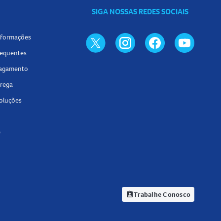
SIGA NOSSAS REDES SOCIAIS
informações
requentes
pagamento
trega
voluções
e
Trabalhe Conosco
assignment_ind