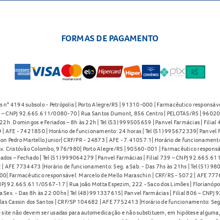
FORMAS DE PAGAMENTO
s n° 4194 subsolo - Petrópolis | Porto Alegre/RS | 91310-000 | Farmacêutico responsáve
91 – CNPJ 92.665.611/0080-70 | Rua Santos Dumont, 856 Centro | PELOTAS/RS | 96020-
2h. Domingos e Feriados – 8h às 22h | Tel (53) 999505659 | Panvel Farmácias | Filia
| AFE - 7421850 | Horário de funcionamento: 24 horas | Tel (51) 995672339| Panvel F
on Pedro Martello Junior| CRF/PR - 24873 | AFE - 7.41057.1| Horário de funcionamento: 
. Cristóvão Colombo, 976/980| Porto Alegre/RS | 90560-001 | Farmacêutico responsáve
iados – Fechado | Tel (51) 999064279 | Panvel Farmácias | Filial 739 – CNPJ 92.665.6
| AFE 7734473 |Horário de funcionamento: Seg. a Sab. - Das 7hs às 21hs | Tel (51) 9
0| Farmacêutico responsável: Marcelo de Mello Maraschin | CRF/RS - 5072 | AFE 77760
NPJ 92.665.611/0567-17 | Rua João Motta Espezim, 222 - Saco dos Limões | Florianópo
ex. - Das 8h às 22:00hs | Tel (48) 991337615| Panvel Farmácias | Filial 806 – CNPJ 
las Cassin dos Santos | CRF/SP 104682 | AFE 7752413 |Horário de funcionamento: Seg
 site não devem ser usadas para automedicação e não substituem, em hipótese alguma, 