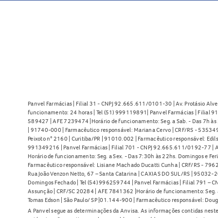
Panvel Farmácias | Filial 31 - CNPJ 92.665.611/0101-30 | Av. Protásio Alve
funcionamento: 24 horas | Tel (51) 999119891| Panvel Farmácias | Filial 
589427 | AFE 7239474 |Horário de funcionamento: Seg. a Sab. - Das 7h às 2
| 91740-000 | Farmacêutico responsável: Mariana Cervo | CRF/RS - 535349 
Peixoto n° 2160 | Curitiba/PR | 91010.002 | Farmacêutico responsável: Edils
991349216 | Panvel Farmácias | Filial 701 - CNPJ 92.665.611/0192-77 | Av
Horário de funcionamento: Seg. a Sex. - Das 7:30h às 22hs. Domingos e Fer
Farmacêutico responsável: Lisiane Machado Ducatti Cunha | CRF/RS - 7962 
Rua João Venzon Netto, 67 – Santa Catarina | CAXIAS DO SUL/RS | 95032-20
Domingos Fechado | Tel (54) 996259744 | Panvel Farmácias | Filial 791 – C
Assunção | CRF/SC 20284 | AFE 7841362 |Horário de funcionamento: Seg. a S
Tomas Edson | São Paulo/ SP |01.144-900 | Farmacêutico responsável: Doug
A Panvel segue as determinações da Anvisa. As informações contidas neste