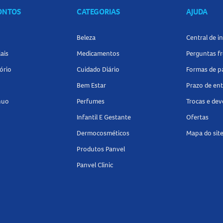
CONTOS
CATEGORIAS
AJUDA
Beleza
Central de 
ais
Medicamentos
Perguntas f
ório
Cuidado Diário
Formas de 
Bem Estar
Prazo de en
nuo
Perfumes
Trocas e de
Infantil E Gestante
Ofertas
Dermocosméticos
Mapa do sit
Produtos Panvel
Panvel Clinic