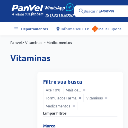
search
Buscar na
(51) 3218.9000
menu
Departamentos
location_on
Informe seu CEP
Meus Cupons
Panvel
> Vitaminas
> Medicamentos
vitaminas
Filtre sua busca
Até 10%
Mais de...
close
Formulados Farma
Vitaminas
close
close
Medicamentos
close
Limpar filtros
Marca