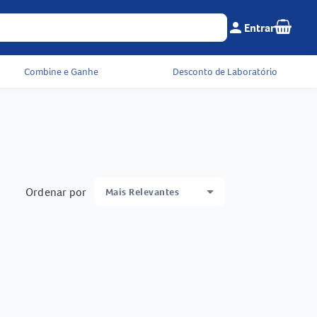
Seu c
person
Entrar
Menu do cliente e 
Combine e Ganhe
Desconto de Laboratório
Ordenar por
Mais Relevantes