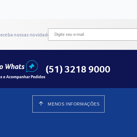
receba nossas novidades
(51) 3218 9000
arrow_upward
MENOS INFORMAÇÕES