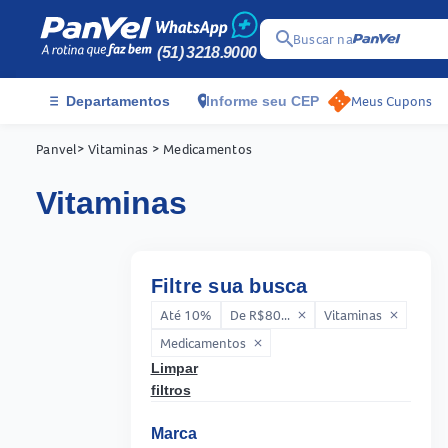
search
Buscar na
(51) 3218.9000
menu
location_on
Meus Cupons
Departamentos
Informe seu CEP
Panvel
> Vitaminas
> Medicamentos
vitaminas
Filtre sua busca
Até 10%
De R$80...
Vitaminas
close
close
Medicamentos
close
Limpar
filtros
Marca