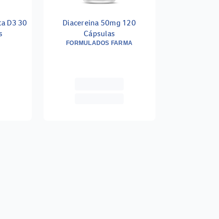
ta D3 30
Diacereina 50mg 120
s
Cápsulas
FORMULADOS FARMA