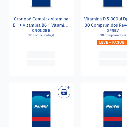
Cronobê Complex Vitamina
Vitamina D 5.000ui D
B1 + Vitamina B6 + Vitamina
30 Comprimidos Rev
B12 30 Comprimidos
CRONOBE
DPREV
30 comprimido(s)
30 comprimido(s)
Revestidos
LEVE + PAGUE -