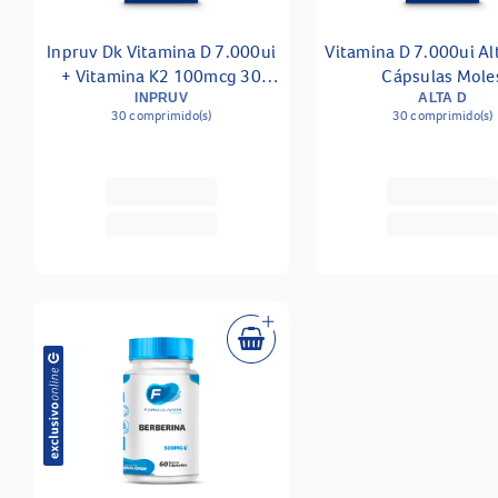
Inpruv Dk Vitamina D 7.000ui
Vitamina D 7.000ui Al
+ Vitamina K2 100mcg 30
Cápsulas Mole
Comprimidos Revestidos
INPRUV
ALTA D
30 comprimido(s)
30 comprimido(s)