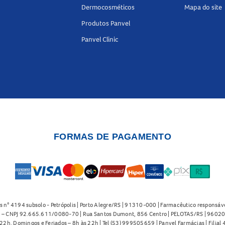
Dermocosméticos
Mapa do site
Produtos Panvel
Panvel Clinic
FORMAS DE PAGAMENTO
s n° 4194 subsolo - Petrópolis | Porto Alegre/RS | 91310-000 | Farmacêutico responsáve
91 – CNPJ 92.665.611/0080-70 | Rua Santos Dumont, 856 Centro | PELOTAS/RS | 96020-
2h. Domingos e Feriados – 8h às 22h | Tel (53) 999505659 | Panvel Farmácias | Filia