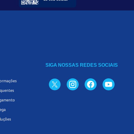
SIGA NOSSAS REDES SOCIAIS
formações
equentes
agamento
rega
luções