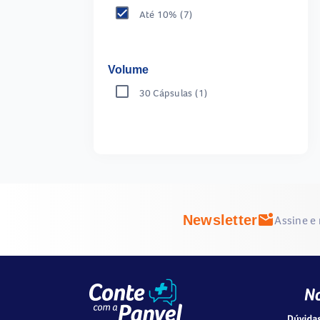
Até 10%
(7)
Volume
30 Cápsulas
(1)
mark_email_unread
Newsletter
Assine e