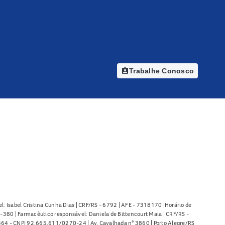
assignment_ind
Trabalhe Conosco
l: Isabel Cristina Cunha Dias | CRF/RS - 6792 | AFE - 7318170 |Horário de
380 | Farmacêutico responsável: Daniela de Bittencourt Maia | CRF/RS -
l 464 - CNPJ 92.665.611/0270-24 | Av. Cavalhada n° 3860 | Porto Alegre/RS