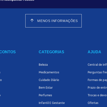
arrow_upward
MENOS INFORMAÇÕES
SCONTOS
CATEGORIAS
AJUDA
Beleza
Central de in
s
Medicamentos
Perguntas fr
io
Cuidado Diário
Formas de p
Bem Estar
Prazo de ent
o
Perfumes
Trocas e devo
Infantil E Gestante
Ofertas