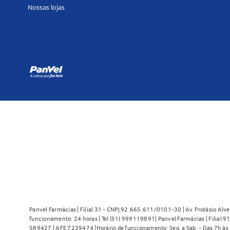
Nossas lojas
Panvel Farmácias | Filial 31 - CNPJ 92.665.611/0101-30 | Av. Protásio Alve
funcionamento: 24 horas | Tel (51) 999119891| Panvel Farmácias | Filial 
589427 | AFE 7239474 |Horário de funcionamento: Seg. a Sab. - Das 7h às 2