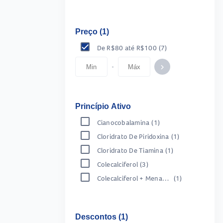
Preço (1)
De R$80 até R$100
(7)
-
keyboard_arrow_right
Princípio Ativo
Cianocobalamina
(1)
Cloridrato De Piridoxina
(1)
Cloridrato De Tiamina
(1)
Colecalciferol
(3)
Colecalciferol + Menaeptenona
(1)
Descontos (1)