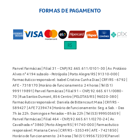
FORMAS DE PAGAMENTO
Panvel Farmácias | Filial 31 - CNPJ 92.665.611/0101-30 | Av. Protásio
Alves n° 4194 subsolo - Petrópolis | Porto Alegre/RS | 91310-000 |
Farmacêutico responsável: Isabel Cristina Cunha Dias | CRF/RS - 6792 |
AFE - 7318170 |Horário de funcionamento: 24 horas | Tel (51)
999119891| Panvel Farmácias | Filial 91 – CNPJ 92.665.611/0080-
70 | Rua Santos Dumont, 856 Centro | PELOTAS/RS | 96020-380 |
Farmacêutico responsável: Daniela de Bittencourt Maia | CRF/RS -
589427 | AFE 7239474 |Horário de funcionamento: Seg. a Sab. - Das
7h às 22h. Domingos e Feriados – 8h às 22h | Tel (53) 999505659 |
Panvel Farmácias | Filial 464 - CNPJ 92.665.611/0270-24 | Av.
Cavalhada n° 3860 | Porto Alegre/RS | 91740-000 | Farmacêutico
responsável: Mariana Cervo | CRF/RS - 535349 | AFE - 7421850 |
Horário de funcionamento: 24 horas | Tel (51) 995672339| Panvel