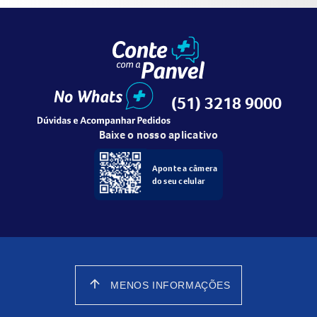
(51) 3218 9000
Baixe o nosso aplicativo
Aponte a câmera
do seu celular
arrow_upward
MENOS INFORMAÇÕES