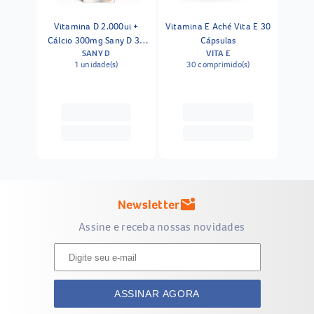
Vitamina D 2.000ui +
Vitamina E Aché Vita E 30
Cálcio 300mg Sany D 30
Cápsulas
SANY D
VITA E
Comprimidos
1 unidade(s)
30 comprimido(s)
Newsletter
mark_email_unread
Assine e receba nossas novidades
ASSINAR AGORA