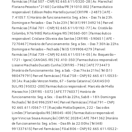
Farmácias | Filial 507 - CNPJ 92.665.611/0320-28 | Av. Marechal
Floriano Peixoto n° 2160 | Curitiba/PR | 91010.002 | Farmacêutico
responsável: Edilson Pedro Martello Junior| CRF/PR - 24873 | AFE -
7.41057.1| Horário de funcionamento: Seg. a Sex. - Das 7s às 23h.
Domingos e Feriados - Das 7s às 23h | Tel (41) 991349216 | Panvel
Farmácias | Filial 701 - CNPJ 92.665.611/0192-77 | Av. Cristóvão
Colombo, 976/980| Porto Alegre/RS | 90560-001 | Farmacêutico
responsável: Crislane Oliveira dos Santos | CRF/RS - 590651 | AFE -
7270467 | Horário de funcionamento: Seg. a Sex. - Das 7:30h às 22hs.
Domingos e Feriados – Fechado | Tel (51) 999064279 | Panvel
Farmácias | Filial 739 – CNPJ 92.665.611/0514-05 | Av. Boqueirão –
1721 - Igara | CANOAS /RS | 92.410-350 | Farmacêutico responsável:
Lisiane Machado Ducatti Cunha | CRF/RS - 7962 | AFE 7734473
|Horário de funcionamento: Seg. a Sab. - Das 7hs às 21hs | Tel (51)
980479791| Panvel Farmácias | Filial 758 – CNPJ 92.665.611/0535-
30 | Av. Rua João Venzon Netto, 67 – Santa Catarina | CAXIAS DO
SUL/RS | 95032-200| Farmacêutico responsável: Marcelo de Mello
Maraschin | CRF/RS - 5072 | AFE 7776037 | Horário de
funcionamento: Seg. a Sex. - Das 8h às 22hs, Sab 8 – 18 h Domingos
Fechado | Tel (54) 996259744 | Panvel Farmácias | Filial 791 – CNPJ
92.665.611/0567-17 | Rua João Motta Espezim, 222 - Saco dos
Limões | Florianópolis/RS | 88045-400 | Farmacêutico responsável:
Igor Vinicius Sousa Assunção | CRF/SC 20284 | AFE 7841362 |Horário
de funcionamento: Seg. a Sex. - Das 8h às 22:00hs | Tel (48)
991337615| Panvel Farmácias | Filial 806 – CNPJ 92.665.611/0522-