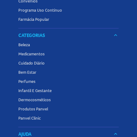
Convênios
Programa Uso Contínuo
Farmácia Popular
CATEGORIAS
keyboard_arrow_down
Beleza
Medicamentos
Cuidado Diário
Bem Estar
Perfumes
Infantil E Gestante
Dermocosméticos
Produtos Panvel
Panvel Clinic
AJUDA
keyboard_arrow_down