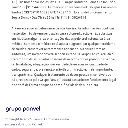
15 | Rua Inocêncio Tobias, nº 131 - Parque Industrial Tomas Edson | São
Paulo/ SP |01.144-900 | Farmacêutico responsável: Douglas Cassin dos
Santos | CRF/SP 104682 | AFE 7752413 |Horário de funcionamento:
Seg. a Dom. - Das 7h às 23hs | Tel (11) 943826814
A Panvel segue as determinações da Anvisa. As informações contidas
neste site não devem ser usadas para automedicação e não substituem,
em hipótese alguma, as orientações dadas pelo profissional da área
médica. Somente o médico está apto a diagnosticar qualquer problema
de saúde e prescrever o tratamento adequado. Ao persistirem os
sintomas, um médico deverá ser consultado. O Grupo Panvel realiza o
tratamento de seus dados pessoais de acordo com os princípios da boa-
fé, finalidade, adequação, necessidade, livre acesso, qualidade de
dados, segurança, prevenção, não discriminação e, mais importante,
transparência. Qualquer tratamento de dados pessoais, sensíveis ou
não, realizado pelo Grupo Panvel* estará baseado em fundamento legal
e se dará de forma adequada com a finalidade da sua coleta.
Copyright © 2026. Panvel Farmácias é uma
empresa do Grupo Panvel.