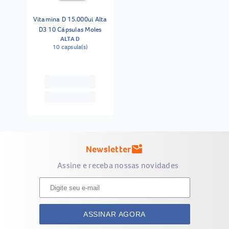
Vitamina D 15.000ui Alta
D3 10 Cápsulas Moles
ALTA D
10 capsula(s)
Newsletter
mark_email_unread
Assine e receba nossas novidades
ASSINAR AGORA