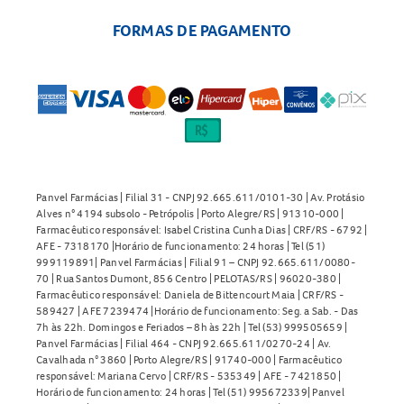
FORMAS DE PAGAMENTO
Panvel Farmácias | Filial 31 - CNPJ 92.665.611/0101-30 | Av. Protásio
Alves n° 4194 subsolo - Petrópolis | Porto Alegre/RS | 91310-000 |
Farmacêutico responsável: Isabel Cristina Cunha Dias | CRF/RS - 6792 |
AFE - 7318170 |Horário de funcionamento: 24 horas | Tel (51)
999119891| Panvel Farmácias | Filial 91 – CNPJ 92.665.611/0080-
70 | Rua Santos Dumont, 856 Centro | PELOTAS/RS | 96020-380 |
Farmacêutico responsável: Daniela de Bittencourt Maia | CRF/RS -
589427 | AFE 7239474 |Horário de funcionamento: Seg. a Sab. - Das
7h às 22h. Domingos e Feriados – 8h às 22h | Tel (53) 999505659 |
Panvel Farmácias | Filial 464 - CNPJ 92.665.611/0270-24 | Av.
Cavalhada n° 3860 | Porto Alegre/RS | 91740-000 | Farmacêutico
responsável: Mariana Cervo | CRF/RS - 535349 | AFE - 7421850 |
Horário de funcionamento: 24 horas | Tel (51) 995672339| Panvel