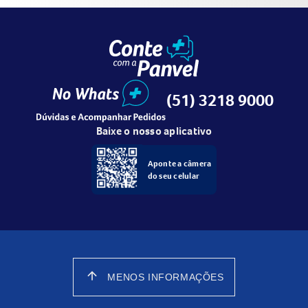
(51) 3218 9000
Baixe o nosso aplicativo
Aponte a câmera
do seu celular
arrow_upward
MENOS INFORMAÇÕES