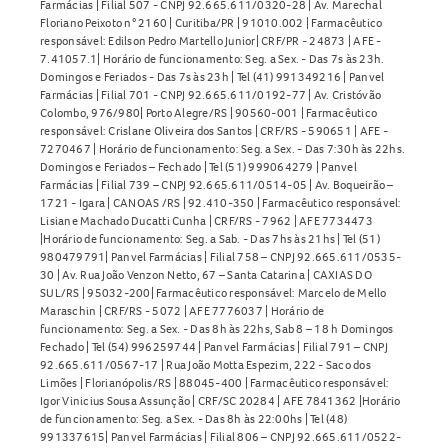
Farmácias | Filial 507 - CNPJ 92.665.611/0320-28 | Av. Marechal
Floriano Peixoto n° 2160 | Curitiba/PR | 91010.002 | Farmacêutico
responsável: Edilson Pedro Martello Junior| CRF/PR - 24873 | AFE -
7.41057.1| Horário de funcionamento: Seg. a Sex. - Das 7s às 23h.
Domingos e Feriados - Das 7s às 23h | Tel (41) 991349216 | Panvel
Farmácias | Filial 701 - CNPJ 92.665.611/0192-77 | Av. Cristóvão
Colombo, 976/980| Porto Alegre/RS | 90560-001 | Farmacêutico
responsável: Crislane Oliveira dos Santos | CRF/RS - 590651 | AFE -
7270467 | Horário de funcionamento: Seg. a Sex. - Das 7:30h às 22hs.
Domingos e Feriados – Fechado | Tel (51) 999064279 | Panvel
Farmácias | Filial 739 – CNPJ 92.665.611/0514-05 | Av. Boqueirão –
1721 - Igara | CANOAS /RS | 92.410-350 | Farmacêutico responsável:
Lisiane Machado Ducatti Cunha | CRF/RS - 7962 | AFE 7734473
|Horário de funcionamento: Seg. a Sab. - Das 7hs às 21hs | Tel (51)
980479791| Panvel Farmácias | Filial 758 – CNPJ 92.665.611/0535-
30 | Av. Rua João Venzon Netto, 67 – Santa Catarina | CAXIAS DO
SUL/RS | 95032-200| Farmacêutico responsável: Marcelo de Mello
Maraschin | CRF/RS - 5072 | AFE 7776037 | Horário de
funcionamento: Seg. a Sex. - Das 8h às 22hs, Sab 8 – 18 h Domingos
Fechado | Tel (54) 996259744 | Panvel Farmácias | Filial 791 – CNPJ
92.665.611/0567-17 | Rua João Motta Espezim, 222 - Saco dos
Limões | Florianópolis/RS | 88045-400 | Farmacêutico responsável:
Igor Vinicius Sousa Assunção | CRF/SC 20284 | AFE 7841362 |Horário
de funcionamento: Seg. a Sex. - Das 8h às 22:00hs | Tel (48)
991337615| Panvel Farmácias | Filial 806 – CNPJ 92.665.611/0522-