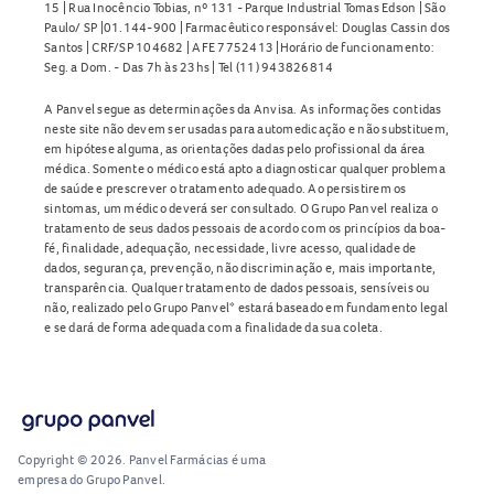
15 | Rua Inocêncio Tobias, nº 131 - Parque Industrial Tomas Edson | São
Paulo/ SP |01.144-900 | Farmacêutico responsável: Douglas Cassin dos
Santos | CRF/SP 104682 | AFE 7752413 |Horário de funcionamento:
Seg. a Dom. - Das 7h às 23hs | Tel (11) 943826814
A Panvel segue as determinações da Anvisa. As informações contidas
neste site não devem ser usadas para automedicação e não substituem,
em hipótese alguma, as orientações dadas pelo profissional da área
médica. Somente o médico está apto a diagnosticar qualquer problema
de saúde e prescrever o tratamento adequado. Ao persistirem os
sintomas, um médico deverá ser consultado. O Grupo Panvel realiza o
tratamento de seus dados pessoais de acordo com os princípios da boa-
fé, finalidade, adequação, necessidade, livre acesso, qualidade de
dados, segurança, prevenção, não discriminação e, mais importante,
transparência. Qualquer tratamento de dados pessoais, sensíveis ou
não, realizado pelo Grupo Panvel* estará baseado em fundamento legal
e se dará de forma adequada com a finalidade da sua coleta.
Copyright © 2026. Panvel Farmácias é uma
empresa do Grupo Panvel.