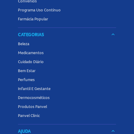
Convênios
Programa Uso Contínuo
Farmácia Popular
CATEGORIAS
keyboard_arrow_down
Beleza
Medicamentos
Cuidado Diário
Bem Estar
Perfumes
Infantil E Gestante
Dermocosméticos
Produtos Panvel
Panvel Clinic
AJUDA
keyboard_arrow_down