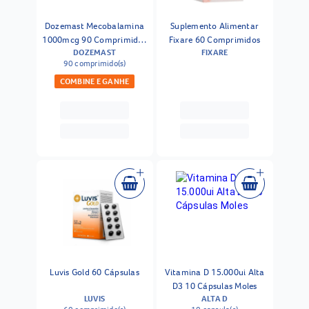
Dozemast Mecobalamina
Suplemento Alimentar
1000mcg 90 Comprimidos
Fixare 60 Comprimidos
DOZEMAST
FIXARE
Sublinguais
90 comprimido(s)
COMBINE E GANHE
Luvis Gold 60 Cápsulas
Vitamina D 15.000ui Alta
D3 10 Cápsulas Moles
LUVIS
ALTA D