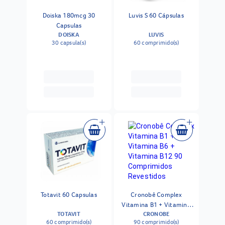
Doiska 180mcg 30
Luvis S 60 Cápsulas
Capsulas
DOISKA
LUVIS
30 capsula(s)
60 comprimido(s)
Totavit 60 Capsulas
Cronobê Complex
Vitamina B1 + Vitamina
TOTAVIT
CRONOBE
B6 + Vitamina B12 90
60 comprimido(s)
90 comprimido(s)
Comprimidos Revestidos