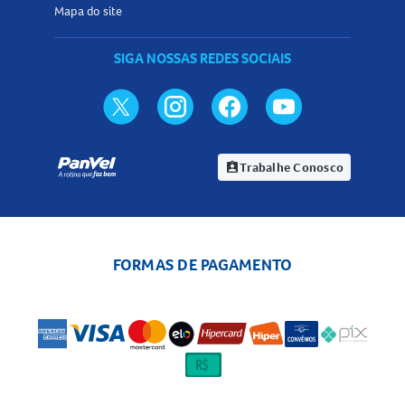
Mapa do site
SIGA NOSSAS REDES SOCIAIS
Trabalhe Conosco
assignment_ind
FORMAS DE PAGAMENTO