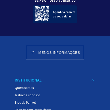
Baixe o nosso aplicativo
Aponte a câmera
do seu celular
arrow_upward
MENOS INFORMAÇÕES
INSTITUCIONAL
keyboard_arrow_down
Quem somos
Trabalhe conosco
Blog da Panvel
Relação com investidores