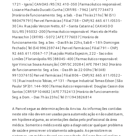
1721 - Igara | CANOAS /RS | 92.410-350 | Farmacêutico responsável:
Lisiane Machado Ducatti Cunha | CRF/RS - 7962 | AFE 7734473
|Horário de funcionamento: Seg. a Sab. - Das 7hs às 21hs | Tel (51)
980479791| Panvel Farmácias | Filial 758 – CNPJ 92.665.611/0535-
30 | Av. Rua João Venzon Netto, 67 – Santa Catarina | CAXIAS DO
SUL/RS | 95032-200| Farmacêutico responsável: Marcelo de Mello
Maraschin | CRF/RS - 5072 | AFE 7776037 | Horário de
funcionamento: Seg. a Sex. - Das 8h às 22hs, Sab 8 – 18 h Domingos
Fechado | Tel (54) 996259744 | Panvel Farmácias | Filial 791 – CNPJ
92.665.611/0567-17 | Rua João Motta Espezim, 222 - Saco dos
Limões | Florianópolis/RS | 88045-400 | Farmacêutico responsável:
Igor Vinicius Sousa Assunção | CRF/SC 20284 | AFE 7841362 |Horário
de funcionamento: Seg. a Sex. - Das 8h às 22:00hs | Tel (48)
991337615| Panvel Farmácias | Filial 806 – CNPJ 92.665.611/0522-
15 | Rua Inocêncio Tobias, nº 131 - Parque Industrial Tomas Edson | São
Paulo/ SP |01.144-900 | Farmacêutico responsável: Douglas Cassin dos
Santos | CRF/SP 104682 | AFE 7752413 |Horário de funcionamento:
Seg. a Dom. - Das 7h às 23hs | Tel (11) 943826814
A Panvel segue as determinações da Anvisa. As informações contidas
neste site não devem ser usadas para automedicação e não substituem,
em hipótese alguma, as orientações dadas pelo profissional da área
médica. Somente o médico está apto a diagnosticar qualquer problema
de saúde e prescrever o tratamento adequado. Ao persistirem os
sintomas, um médico deverá ser consultado. O Grupo Panvel realiza o