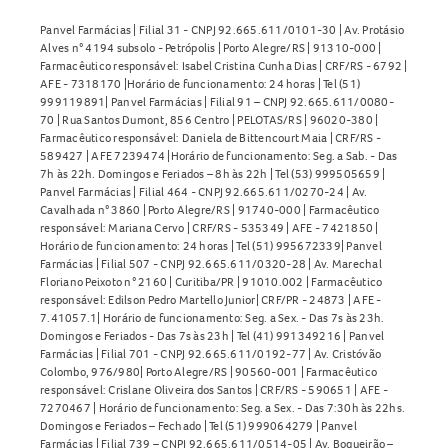
Panvel Farmácias | Filial 31 - CNPJ 92.665.611/0101-30 | Av. Protásio
Alves n° 4194 subsolo - Petrópolis | Porto Alegre/RS | 91310-000 |
Farmacêutico responsável: Isabel Cristina Cunha Dias | CRF/RS - 6792 |
AFE - 7318170 |Horário de funcionamento: 24 horas | Tel (51)
999119891| Panvel Farmácias | Filial 91 – CNPJ 92.665.611/0080-
70 | Rua Santos Dumont, 856 Centro | PELOTAS/RS | 96020-380 |
Farmacêutico responsável: Daniela de Bittencourt Maia | CRF/RS -
589427 | AFE 7239474 |Horário de funcionamento: Seg. a Sab. - Das
7h às 22h. Domingos e Feriados – 8h às 22h | Tel (53) 999505659 |
Panvel Farmácias | Filial 464 - CNPJ 92.665.611/0270-24 | Av.
Cavalhada n° 3860 | Porto Alegre/RS | 91740-000 | Farmacêutico
responsável: Mariana Cervo | CRF/RS - 535349 | AFE - 7421850 |
Horário de funcionamento: 24 horas | Tel (51) 995672339| Panvel
Farmácias | Filial 507 - CNPJ 92.665.611/0320-28 | Av. Marechal
Floriano Peixoto n° 2160 | Curitiba/PR | 91010.002 | Farmacêutico
responsável: Edilson Pedro Martello Junior| CRF/PR - 24873 | AFE -
7.41057.1| Horário de funcionamento: Seg. a Sex. - Das 7s às 23h.
Domingos e Feriados - Das 7s às 23h | Tel (41) 991349216 | Panvel
Farmácias | Filial 701 - CNPJ 92.665.611/0192-77 | Av. Cristóvão
Colombo, 976/980| Porto Alegre/RS | 90560-001 | Farmacêutico
responsável: Crislane Oliveira dos Santos | CRF/RS - 590651 | AFE -
7270467 | Horário de funcionamento: Seg. a Sex. - Das 7:30h às 22hs.
Domingos e Feriados – Fechado | Tel (51) 999064279 | Panvel
Farmácias | Filial 739 – CNPJ 92.665.611/0514-05 | Av. Boqueirão –