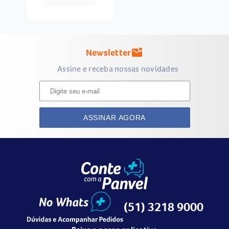
Newsletter
mark_email_unread
Assine e receba nossas novidades
ASSINAR AGORA
(51) 3218 9000