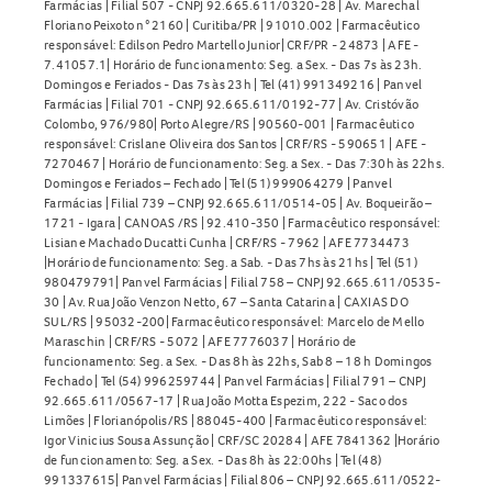
Farmácias | Filial 507 - CNPJ 92.665.611/0320-28 | Av. Marechal
Floriano Peixoto n° 2160 | Curitiba/PR | 91010.002 | Farmacêutico
responsável: Edilson Pedro Martello Junior| CRF/PR - 24873 | AFE -
7.41057.1| Horário de funcionamento: Seg. a Sex. - Das 7s às 23h.
Domingos e Feriados - Das 7s às 23h | Tel (41) 991349216 | Panvel
Farmácias | Filial 701 - CNPJ 92.665.611/0192-77 | Av. Cristóvão
Colombo, 976/980| Porto Alegre/RS | 90560-001 | Farmacêutico
responsável: Crislane Oliveira dos Santos | CRF/RS - 590651 | AFE -
7270467 | Horário de funcionamento: Seg. a Sex. - Das 7:30h às 22hs.
Domingos e Feriados – Fechado | Tel (51) 999064279 | Panvel
Farmácias | Filial 739 – CNPJ 92.665.611/0514-05 | Av. Boqueirão –
1721 - Igara | CANOAS /RS | 92.410-350 | Farmacêutico responsável:
Lisiane Machado Ducatti Cunha | CRF/RS - 7962 | AFE 7734473
|Horário de funcionamento: Seg. a Sab. - Das 7hs às 21hs | Tel (51)
980479791| Panvel Farmácias | Filial 758 – CNPJ 92.665.611/0535-
30 | Av. Rua João Venzon Netto, 67 – Santa Catarina | CAXIAS DO
SUL/RS | 95032-200| Farmacêutico responsável: Marcelo de Mello
Maraschin | CRF/RS - 5072 | AFE 7776037 | Horário de
funcionamento: Seg. a Sex. - Das 8h às 22hs, Sab 8 – 18 h Domingos
Fechado | Tel (54) 996259744 | Panvel Farmácias | Filial 791 – CNPJ
92.665.611/0567-17 | Rua João Motta Espezim, 222 - Saco dos
Limões | Florianópolis/RS | 88045-400 | Farmacêutico responsável:
Igor Vinicius Sousa Assunção | CRF/SC 20284 | AFE 7841362 |Horário
de funcionamento: Seg. a Sex. - Das 8h às 22:00hs | Tel (48)
991337615| Panvel Farmácias | Filial 806 – CNPJ 92.665.611/0522-