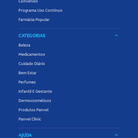
Convênios
Programa Uso Contínuo
Farmácia Popular
CATEGORIAS
keyboard_arrow_down
Beleza
Medicamentos
Cuidado Diário
Bem Estar
Perfumes
Infantil E Gestante
Dermocosméticos
Produtos Panvel
Panvel Clinic
AJUDA
keyboard_arrow_down