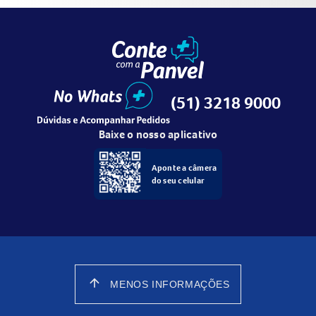
(51) 3218 9000
Baixe o nosso aplicativo
Aponte a câmera
do seu celular
arrow_upward
MENOS INFORMAÇÕES