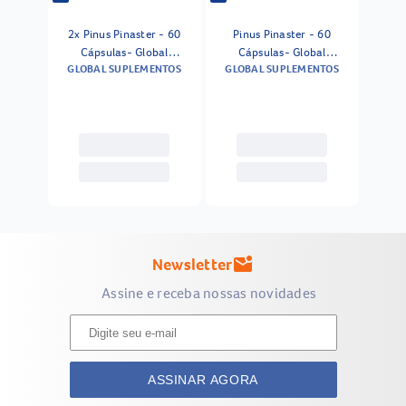
2x Pinus Pinaster - 60
Pinus Pinaster - 60
Cápsulas- Global
Cápsulas- Global
GLOBAL SUPLEMENTOS
GLOBAL SUPLEMENTOS
Suplementos Sem Sabor
Suplementos Sem Sabor
Newsletter
mark_email_unread
Assine e receba nossas novidades
ASSINAR AGORA