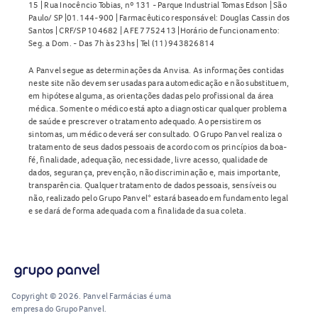
15 | Rua Inocêncio Tobias, nº 131 - Parque Industrial Tomas Edson | São
Paulo/ SP |01.144-900 | Farmacêutico responsável: Douglas Cassin dos
Santos | CRF/SP 104682 | AFE 7752413 |Horário de funcionamento:
Seg. a Dom. - Das 7h às 23hs | Tel (11) 943826814
A Panvel segue as determinações da Anvisa. As informações contidas
neste site não devem ser usadas para automedicação e não substituem,
em hipótese alguma, as orientações dadas pelo profissional da área
médica. Somente o médico está apto a diagnosticar qualquer problema
de saúde e prescrever o tratamento adequado. Ao persistirem os
sintomas, um médico deverá ser consultado. O Grupo Panvel realiza o
tratamento de seus dados pessoais de acordo com os princípios da boa-
fé, finalidade, adequação, necessidade, livre acesso, qualidade de
dados, segurança, prevenção, não discriminação e, mais importante,
transparência. Qualquer tratamento de dados pessoais, sensíveis ou
não, realizado pelo Grupo Panvel* estará baseado em fundamento legal
e se dará de forma adequada com a finalidade da sua coleta.
Copyright © 2026. Panvel Farmácias é uma
empresa do Grupo Panvel.