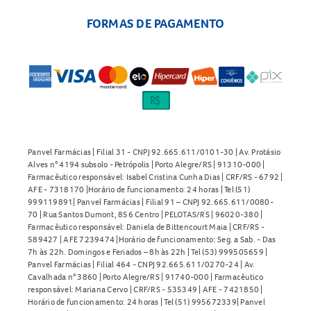
FORMAS DE PAGAMENTO
Panvel Farmácias | Filial 31 - CNPJ 92.665.611/0101-30 | Av. Protásio
Alves n° 4194 subsolo - Petrópolis | Porto Alegre/RS | 91310-000 |
Farmacêutico responsável: Isabel Cristina Cunha Dias | CRF/RS - 6792 |
AFE - 7318170 |Horário de funcionamento: 24 horas | Tel (51)
999119891| Panvel Farmácias | Filial 91 – CNPJ 92.665.611/0080-
70 | Rua Santos Dumont, 856 Centro | PELOTAS/RS | 96020-380 |
Farmacêutico responsável: Daniela de Bittencourt Maia | CRF/RS -
589427 | AFE 7239474 |Horário de funcionamento: Seg. a Sab. - Das
7h às 22h. Domingos e Feriados – 8h às 22h | Tel (53) 999505659 |
Panvel Farmácias | Filial 464 - CNPJ 92.665.611/0270-24 | Av.
Cavalhada n° 3860 | Porto Alegre/RS | 91740-000 | Farmacêutico
responsável: Mariana Cervo | CRF/RS - 535349 | AFE - 7421850 |
Horário de funcionamento: 24 horas | Tel (51) 995672339| Panvel