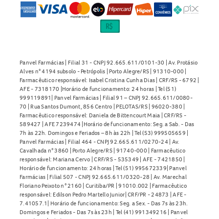
Panvel Farmácias | Filial 31 - CNPJ 92.665.611/0101-30 | Av. Protásio
Alves n° 4194 subsolo - Petrópolis | Porto Alegre/RS | 91310-000 |
Farmacêutico responsável: Isabel Cristina Cunha Dias | CRF/RS - 6792 |
AFE - 7318170 |Horário de funcionamento: 24 horas | Tel (51)
999119891| Panvel Farmácias | Filial 91 – CNPJ 92.665.611/0080-
70 | Rua Santos Dumont, 856 Centro | PELOTAS/RS | 96020-380 |
Farmacêutico responsável: Daniela de Bittencourt Maia | CRF/RS -
589427 | AFE 7239474 |Horário de funcionamento: Seg. a Sab. - Das
7h às 22h. Domingos e Feriados – 8h às 22h | Tel (53) 999505659 |
Panvel Farmácias | Filial 464 - CNPJ 92.665.611/0270-24 | Av.
Cavalhada n° 3860 | Porto Alegre/RS | 91740-000 | Farmacêutico
responsável: Mariana Cervo | CRF/RS - 535349 | AFE - 7421850 |
Horário de funcionamento: 24 horas | Tel (51) 995672339| Panvel
Farmácias | Filial 507 - CNPJ 92.665.611/0320-28 | Av. Marechal
Floriano Peixoto n° 2160 | Curitiba/PR | 91010.002 | Farmacêutico
responsável: Edilson Pedro Martello Junior| CRF/PR - 24873 | AFE -
7.41057.1| Horário de funcionamento: Seg. a Sex. - Das 7s às 23h.
Domingos e Feriados - Das 7s às 23h | Tel (41) 991349216 | Panvel