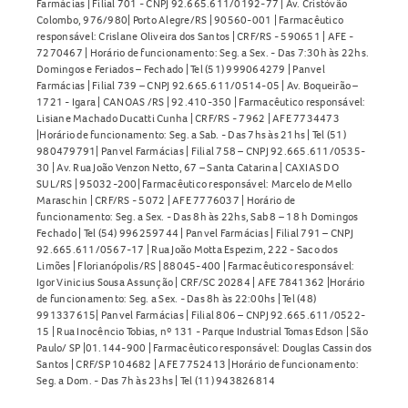
Farmácias | Filial 701 - CNPJ 92.665.611/0192-77 | Av. Cristóvão
Colombo, 976/980| Porto Alegre/RS | 90560-001 | Farmacêutico
responsável: Crislane Oliveira dos Santos | CRF/RS - 590651 | AFE -
7270467 | Horário de funcionamento: Seg. a Sex. - Das 7:30h às 22hs.
Domingos e Feriados – Fechado | Tel (51) 999064279 | Panvel
Farmácias | Filial 739 – CNPJ 92.665.611/0514-05 | Av. Boqueirão –
1721 - Igara | CANOAS /RS | 92.410-350 | Farmacêutico responsável:
Lisiane Machado Ducatti Cunha | CRF/RS - 7962 | AFE 7734473
|Horário de funcionamento: Seg. a Sab. - Das 7hs às 21hs | Tel (51)
980479791| Panvel Farmácias | Filial 758 – CNPJ 92.665.611/0535-
30 | Av. Rua João Venzon Netto, 67 – Santa Catarina | CAXIAS DO
SUL/RS | 95032-200| Farmacêutico responsável: Marcelo de Mello
Maraschin | CRF/RS - 5072 | AFE 7776037 | Horário de
funcionamento: Seg. a Sex. - Das 8h às 22hs, Sab 8 – 18 h Domingos
Fechado | Tel (54) 996259744 | Panvel Farmácias | Filial 791 – CNPJ
92.665.611/0567-17 | Rua João Motta Espezim, 222 - Saco dos
Limões | Florianópolis/RS | 88045-400 | Farmacêutico responsável:
Igor Vinicius Sousa Assunção | CRF/SC 20284 | AFE 7841362 |Horário
de funcionamento: Seg. a Sex. - Das 8h às 22:00hs | Tel (48)
991337615| Panvel Farmácias | Filial 806 – CNPJ 92.665.611/0522-
15 | Rua Inocêncio Tobias, nº 131 - Parque Industrial Tomas Edson | São
Paulo/ SP |01.144-900 | Farmacêutico responsável: Douglas Cassin dos
Santos | CRF/SP 104682 | AFE 7752413 |Horário de funcionamento:
Seg. a Dom. - Das 7h às 23hs | Tel (11) 943826814