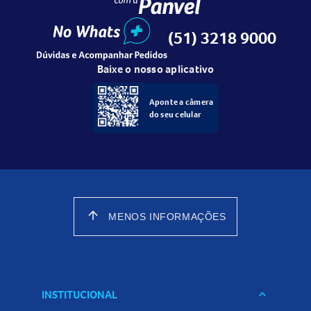
(51) 3218 9000
Baixe o nosso aplicativo
Aponte a câmera
do seu celular
arrow_upward
MENOS INFORMAÇÕES
INSTITUCIONAL
keyboard_arrow_down