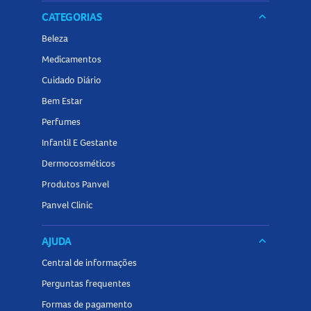
CATEGORIAS
keyboard_arrow_down
Beleza
Medicamentos
Cuidado Diário
Bem Estar
Perfumes
Infantil E Gestante
Dermocosméticos
Produtos Panvel
Panvel Clinic
AJUDA
keyboard_arrow_down
Central de informações
Perguntas frequentes
Formas de pagamento