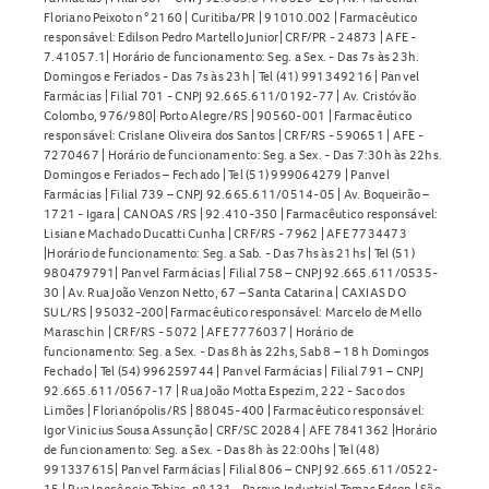
Floriano Peixoto n° 2160 | Curitiba/PR | 91010.002 | Farmacêutico
responsável: Edilson Pedro Martello Junior| CRF/PR - 24873 | AFE -
7.41057.1| Horário de funcionamento: Seg. a Sex. - Das 7s às 23h.
Domingos e Feriados - Das 7s às 23h | Tel (41) 991349216 | Panvel
Farmácias | Filial 701 - CNPJ 92.665.611/0192-77 | Av. Cristóvão
Colombo, 976/980| Porto Alegre/RS | 90560-001 | Farmacêutico
responsável: Crislane Oliveira dos Santos | CRF/RS - 590651 | AFE -
7270467 | Horário de funcionamento: Seg. a Sex. - Das 7:30h às 22hs.
Domingos e Feriados – Fechado | Tel (51) 999064279 | Panvel
Farmácias | Filial 739 – CNPJ 92.665.611/0514-05 | Av. Boqueirão –
1721 - Igara | CANOAS /RS | 92.410-350 | Farmacêutico responsável:
Lisiane Machado Ducatti Cunha | CRF/RS - 7962 | AFE 7734473
|Horário de funcionamento: Seg. a Sab. - Das 7hs às 21hs | Tel (51)
980479791| Panvel Farmácias | Filial 758 – CNPJ 92.665.611/0535-
30 | Av. Rua João Venzon Netto, 67 – Santa Catarina | CAXIAS DO
SUL/RS | 95032-200| Farmacêutico responsável: Marcelo de Mello
Maraschin | CRF/RS - 5072 | AFE 7776037 | Horário de
funcionamento: Seg. a Sex. - Das 8h às 22hs, Sab 8 – 18 h Domingos
Fechado | Tel (54) 996259744 | Panvel Farmácias | Filial 791 – CNPJ
92.665.611/0567-17 | Rua João Motta Espezim, 222 - Saco dos
Limões | Florianópolis/RS | 88045-400 | Farmacêutico responsável:
Igor Vinicius Sousa Assunção | CRF/SC 20284 | AFE 7841362 |Horário
de funcionamento: Seg. a Sex. - Das 8h às 22:00hs | Tel (48)
991337615| Panvel Farmácias | Filial 806 – CNPJ 92.665.611/0522-
15 | Rua Inocêncio Tobias, nº 131 - Parque Industrial Tomas Edson | São