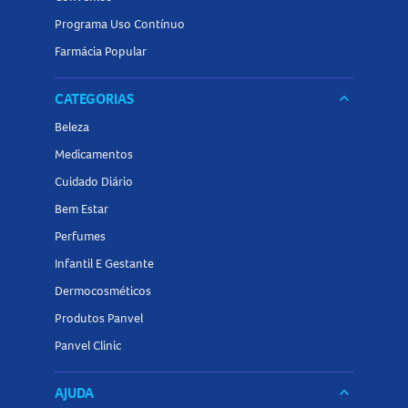
Programa Uso Contínuo
Farmácia Popular
CATEGORIAS
keyboard_arrow_down
Beleza
Medicamentos
Cuidado Diário
Bem Estar
Perfumes
Infantil E Gestante
Dermocosméticos
Produtos Panvel
Panvel Clinic
AJUDA
keyboard_arrow_down