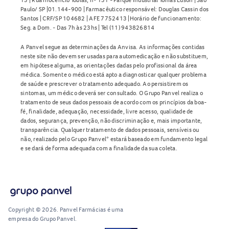
Paulo/ SP |01.144-900 | Farmacêutico responsável: Douglas Cassin dos
Santos | CRF/SP 104682 | AFE 7752413 |Horário de funcionamento:
Seg. a Dom. - Das 7h às 23hs | Tel (11) 943826814
A Panvel segue as determinações da Anvisa. As informações contidas
neste site não devem ser usadas para automedicação e não substituem,
em hipótese alguma, as orientações dadas pelo profissional da área
médica. Somente o médico está apto a diagnosticar qualquer problema
de saúde e prescrever o tratamento adequado. Ao persistirem os
sintomas, um médico deverá ser consultado. O Grupo Panvel realiza o
tratamento de seus dados pessoais de acordo com os princípios da boa-
fé, finalidade, adequação, necessidade, livre acesso, qualidade de
dados, segurança, prevenção, não discriminação e, mais importante,
transparência. Qualquer tratamento de dados pessoais, sensíveis ou
não, realizado pelo Grupo Panvel* estará baseado em fundamento legal
e se dará de forma adequada com a finalidade da sua coleta.
Copyright © 2026. Panvel Farmácias é uma
empresa do Grupo Panvel.