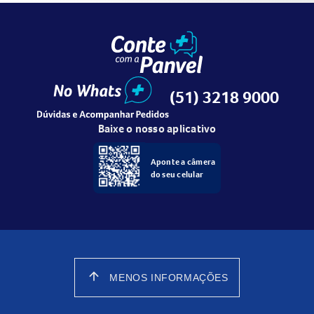
(51) 3218 9000
Baixe o nosso aplicativo
Aponte a câmera
do seu celular
arrow_upward
MENOS INFORMAÇÕES