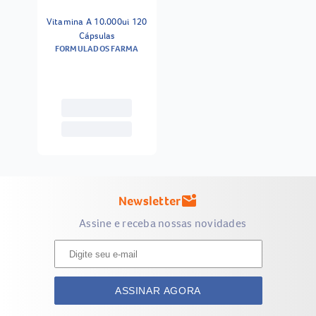
Vitamina A 10.000ui 120
Cápsulas
FORMULADOS FARMA
Newsletter
mark_email_unread
Assine e receba nossas novidades
ASSINAR AGORA