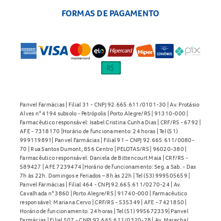
FORMAS DE PAGAMENTO
Panvel Farmácias | Filial 31 - CNPJ 92.665.611/0101-30 | Av. Protásio
Alves n° 4194 subsolo - Petrópolis | Porto Alegre/RS | 91310-000 |
Farmacêutico responsável: Isabel Cristina Cunha Dias | CRF/RS - 6792 |
AFE - 7318170 |Horário de funcionamento: 24 horas | Tel (51)
999119891| Panvel Farmácias | Filial 91 – CNPJ 92.665.611/0080-
70 | Rua Santos Dumont, 856 Centro | PELOTAS/RS | 96020-380 |
Farmacêutico responsável: Daniela de Bittencourt Maia | CRF/RS -
589427 | AFE 7239474 |Horário de funcionamento: Seg. a Sab. - Das
7h às 22h. Domingos e Feriados – 8h às 22h | Tel (53) 999505659 |
Panvel Farmácias | Filial 464 - CNPJ 92.665.611/0270-24 | Av.
Cavalhada n° 3860 | Porto Alegre/RS | 91740-000 | Farmacêutico
responsável: Mariana Cervo | CRF/RS - 535349 | AFE - 7421850 |
Horário de funcionamento: 24 horas | Tel (51) 995672339| Panvel
Farmácias | Filial 507 - CNPJ 92.665.611/0320-28 | Av. Marechal