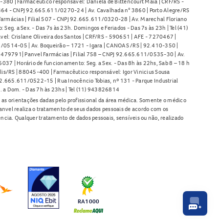
380 | Farmacêutico responsável: Daniela de Bittencourt Maia | CRF/RS -
l 464 - CNPJ 92.665.611/0270-24 | Av. Cavalhada n° 3860 | Porto Alegre/RS
armácias | Filial 507 - CNPJ 92.665.611/0320-28 | Av. Marechal Floriano
Seg. a Sex. - Das 7s às 23h. Domingos e Feriados - Das 7s às 23h | Tel (41)
l: Crislane Oliveira dos Santos | CRF/RS - 590651 | AFE - 7270467 |
11/0514-05 | Av. Boqueirão – 1721 - Igara | CANOAS /RS | 92.410-350 |
80479791| Panvel Farmácias | Filial 758 – CNPJ 92.665.611/0535-30 | Av.
37 | Horário de funcionamento: Seg. a Sex. - Das 8h às 22hs, Sab 8 – 18 h
lis/RS | 88045-400 | Farmacêutico responsável: Igor Vinicius Sousa
92.665.611/0522-15 | Rua Inocêncio Tobias, nº 131 - Parque Industrial
. a Dom. - Das 7h às 23hs | Tel (11) 943826814
as orientações dadas pelo profissional da área médica. Somente o médico
anvel realiza o tratamento de seus dados pessoais de acordo com os
ência. Qualquer tratamento de dados pessoais, sensíveis ou não, realizado
RA1000