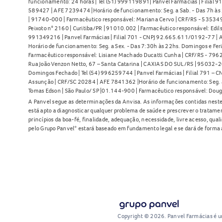
funcionamento: 24 horas | Tel (51) 999119891| Panvel Farmácias | Filial 
589427 | AFE 7239474 |Horário de funcionamento: Seg. a Sab. - Das 7h às 2
| 91740-000 | Farmacêutico responsável: Mariana Cervo | CRF/RS - 535349 
Peixoto n° 2160 | Curitiba/PR | 91010.002 | Farmacêutico responsável: Edils
991349216 | Panvel Farmácias | Filial 701 - CNPJ 92.665.611/0192-77 | Av
Horário de funcionamento: Seg. a Sex. - Das 7:30h às 22hs. Domingos e Fer
Farmacêutico responsável: Lisiane Machado Ducatti Cunha | CRF/RS - 7962 
Rua João Venzon Netto, 67 – Santa Catarina | CAXIAS DO SUL/RS | 95032-20
Domingos Fechado | Tel (54) 996259744 | Panvel Farmácias | Filial 791 – C
Assunção | CRF/SC 20284 | AFE 7841362 |Horário de funcionamento: Seg. a S
Tomas Edson | São Paulo/ SP |01.144-900 | Farmacêutico responsável: Doug
A Panvel segue as determinações da Anvisa. As informações contidas neste
está apto a diagnosticar qualquer problema de saúde e prescrever o tratame
princípios da boa-fé, finalidade, adequação, necessidade, livre acesso, qua
pelo Grupo Panvel* estará baseado em fundamento legal e se dará de forma 
Copyright © 2026. Panvel Farmácias é 