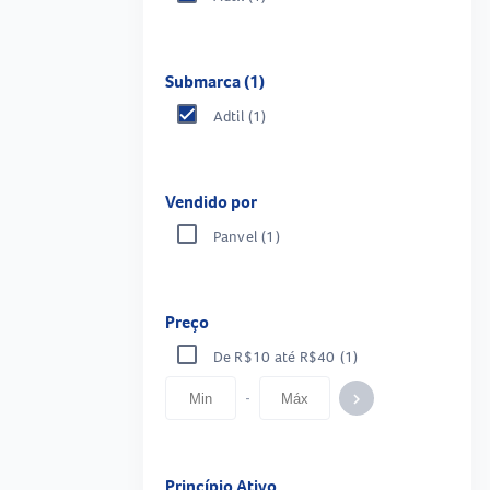
Submarca (1)
Adtil
(1)
Vendido por
Panvel
(1)
Preço
De R$10 até R$40
(1)
-
keyboard_arrow_right
Princípio Ativo