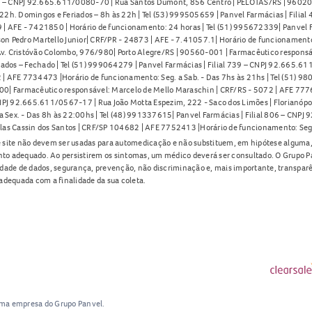
91 – CNPJ 92.665.611/0080-70 | Rua Santos Dumont, 856 Centro | PELOTAS/RS | 96020-
2h. Domingos e Feriados – 8h às 22h | Tel (53) 999505659 | Panvel Farmácias | Filia
| AFE - 7421850 | Horário de funcionamento: 24 horas | Tel (51) 995672339| Panvel F
on Pedro Martello Junior| CRF/PR - 24873 | AFE - 7.41057.1| Horário de funcionamento: 
. Cristóvão Colombo, 976/980| Porto Alegre/RS | 90560-001 | Farmacêutico responsáve
iados – Fechado | Tel (51) 999064279 | Panvel Farmácias | Filial 739 – CNPJ 92.665.6
| AFE 7734473 |Horário de funcionamento: Seg. a Sab. - Das 7hs às 21hs | Tel (51) 9
0| Farmacêutico responsável: Marcelo de Mello Maraschin | CRF/RS - 5072 | AFE 77760
NPJ 92.665.611/0567-17 | Rua João Motta Espezim, 222 - Saco dos Limões | Florianópo
ex. - Das 8h às 22:00hs | Tel (48) 991337615| Panvel Farmácias | Filial 806 – CNPJ 
las Cassin dos Santos | CRF/SP 104682 | AFE 7752413 |Horário de funcionamento: Seg
 site não devem ser usadas para automedicação e não substituem, em hipótese alguma, 
nto adequado. Ao persistirem os sintomas, um médico deverá ser consultado. O Grupo P
lidade de dados, segurança, prevenção, não discriminação e, mais importante, transpar
adequada com a finalidade da sua coleta.
uma empresa do Grupo Panvel.