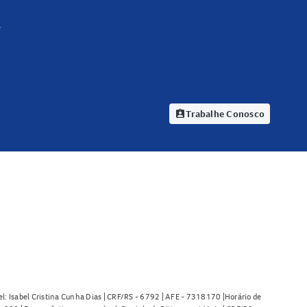
e
Trabalhe Conosco
assignment_ind
l: Isabel Cristina Cunha Dias | CRF/RS - 6792 | AFE - 7318170 |Horário de