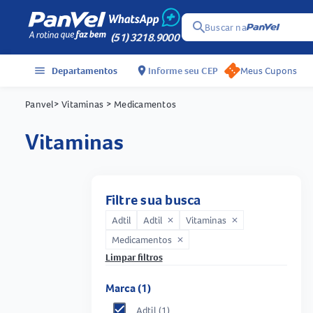
search
Buscar na
(51) 3218.9000
menu
Departamentos
location_on
Informe seu CEP
Meus Cupons
Panvel
> Vitaminas
> Medicamentos
vitaminas
Filtre sua busca
Adtil
Adtil
Vitaminas
close
close
Medicamentos
close
Limpar filtros
Marca (1)
Adtil
(1)