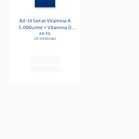
Ad-til Gotas Vitamina A
5.000ui/ml + Vitamina D
1000ui/ml Solução 20ml
AD-TIL
20 mililitro(s)