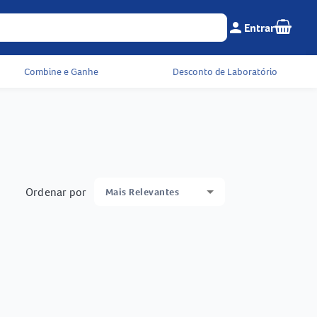
Seu c
person
Entrar
Menu do cliente e 
Combine e Ganhe
Desconto de Laboratório
Ordenar por
Mais Relevantes