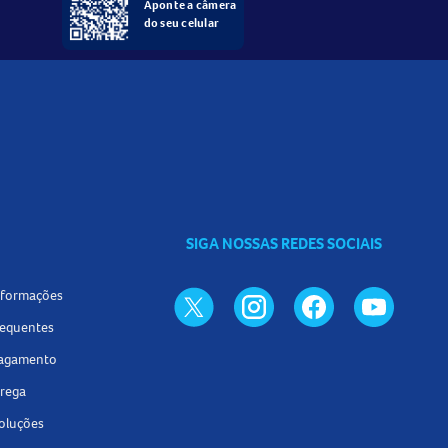
Aponte a câmera
do seu celular
SIGA NOSSAS REDES SOCIAIS
informações
requentes
pagamento
trega
voluções