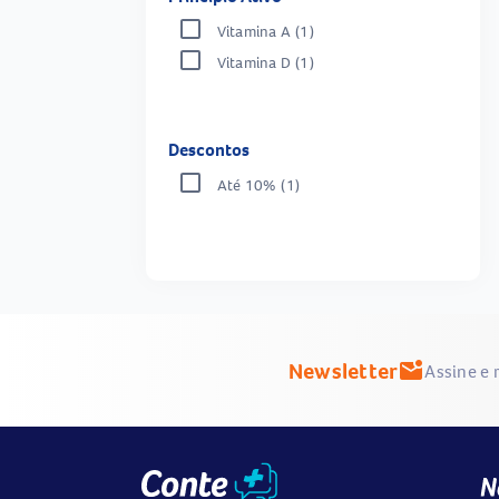
Vitamina A
(1)
Vitamina D
(1)
Descontos
Até 10%
(1)
Newsletter
mark_email_unread
Assine e 