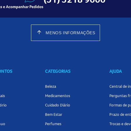
arrow_upward
MENOS INFORMAÇÕES
CONTOS
CATEGORIAS
AJUDA
Beleza
Central de 
ais
Medicamentos
Perguntas f
ório
Cuidado Diário
Formas de 
Bem Estar
Prazo de en
nuo
Perfumes
Trocas e de