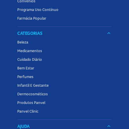
Convênios
Programa Uso Contínuo
Farmácia Popular
CATEGORIAS
keyboard_arrow_down
Beleza
Medicamentos
Cuidado Diário
Bem Estar
Perfumes
Infantil E Gestante
Dermocosméticos
Produtos Panvel
Panvel Clinic
AJUDA
keyboard_arrow_down