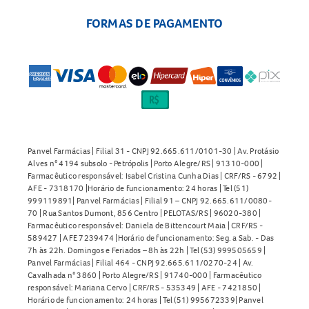
FORMAS DE PAGAMENTO
Panvel Farmácias | Filial 31 - CNPJ 92.665.611/0101-30 | Av. Protásio
Alves n° 4194 subsolo - Petrópolis | Porto Alegre/RS | 91310-000 |
Farmacêutico responsável: Isabel Cristina Cunha Dias | CRF/RS - 6792 |
AFE - 7318170 |Horário de funcionamento: 24 horas | Tel (51)
999119891| Panvel Farmácias | Filial 91 – CNPJ 92.665.611/0080-
70 | Rua Santos Dumont, 856 Centro | PELOTAS/RS | 96020-380 |
Farmacêutico responsável: Daniela de Bittencourt Maia | CRF/RS -
589427 | AFE 7239474 |Horário de funcionamento: Seg. a Sab. - Das
7h às 22h. Domingos e Feriados – 8h às 22h | Tel (53) 999505659 |
Panvel Farmácias | Filial 464 - CNPJ 92.665.611/0270-24 | Av.
Cavalhada n° 3860 | Porto Alegre/RS | 91740-000 | Farmacêutico
responsável: Mariana Cervo | CRF/RS - 535349 | AFE - 7421850 |
Horário de funcionamento: 24 horas | Tel (51) 995672339| Panvel