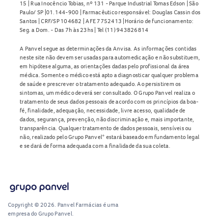
15 | Rua Inocêncio Tobias, nº 131 - Parque Industrial Tomas Edson | São
Paulo/ SP |01.144-900 | Farmacêutico responsável: Douglas Cassin dos
Santos | CRF/SP 104682 | AFE 7752413 |Horário de funcionamento:
Seg. a Dom. - Das 7h às 23hs | Tel (11) 943826814
A Panvel segue as determinações da Anvisa. As informações contidas
neste site não devem ser usadas para automedicação e não substituem,
em hipótese alguma, as orientações dadas pelo profissional da área
médica. Somente o médico está apto a diagnosticar qualquer problema
de saúde e prescrever o tratamento adequado. Ao persistirem os
sintomas, um médico deverá ser consultado. O Grupo Panvel realiza o
tratamento de seus dados pessoais de acordo com os princípios da boa-
fé, finalidade, adequação, necessidade, livre acesso, qualidade de
dados, segurança, prevenção, não discriminação e, mais importante,
transparência. Qualquer tratamento de dados pessoais, sensíveis ou
não, realizado pelo Grupo Panvel* estará baseado em fundamento legal
e se dará de forma adequada com a finalidade da sua coleta.
Copyright © 2026. Panvel Farmácias é uma
empresa do Grupo Panvel.