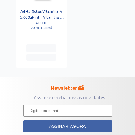
Ad-til Gotas Vitamina A
5.000ui/ml + Vitamina D
AD-TIL
1000ui/ml Solução 20ml
20 mililitro(s)
Newsletter
mark_email_unread
Assine e receba nossas novidades
ASSINAR AGORA