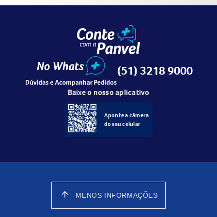
(51) 3218 9000
Baixe o nosso aplicativo
Aponte a câmera
do seu celular
arrow_upward
MENOS INFORMAÇÕES