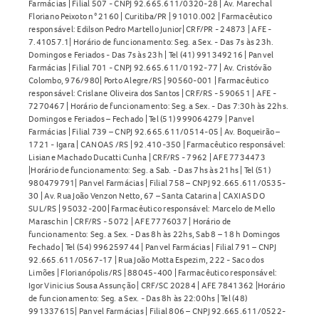
Farmácias | Filial 507 - CNPJ 92.665.611/0320-28 | Av. Marechal
Floriano Peixoto n° 2160 | Curitiba/PR | 91010.002 | Farmacêutico
responsável: Edilson Pedro Martello Junior| CRF/PR - 24873 | AFE -
7.41057.1| Horário de funcionamento: Seg. a Sex. - Das 7s às 23h.
Domingos e Feriados - Das 7s às 23h | Tel (41) 991349216 | Panvel
Farmácias | Filial 701 - CNPJ 92.665.611/0192-77 | Av. Cristóvão
Colombo, 976/980| Porto Alegre/RS | 90560-001 | Farmacêutico
responsável: Crislane Oliveira dos Santos | CRF/RS - 590651 | AFE -
7270467 | Horário de funcionamento: Seg. a Sex. - Das 7:30h às 22hs.
Domingos e Feriados – Fechado | Tel (51) 999064279 | Panvel
Farmácias | Filial 739 – CNPJ 92.665.611/0514-05 | Av. Boqueirão –
1721 - Igara | CANOAS /RS | 92.410-350 | Farmacêutico responsável:
Lisiane Machado Ducatti Cunha | CRF/RS - 7962 | AFE 7734473
|Horário de funcionamento: Seg. a Sab. - Das 7hs às 21hs | Tel (51)
980479791| Panvel Farmácias | Filial 758 – CNPJ 92.665.611/0535-
30 | Av. Rua João Venzon Netto, 67 – Santa Catarina | CAXIAS DO
SUL/RS | 95032-200| Farmacêutico responsável: Marcelo de Mello
Maraschin | CRF/RS - 5072 | AFE 7776037 | Horário de
funcionamento: Seg. a Sex. - Das 8h às 22hs, Sab 8 – 18 h Domingos
Fechado | Tel (54) 996259744 | Panvel Farmácias | Filial 791 – CNPJ
92.665.611/0567-17 | Rua João Motta Espezim, 222 - Saco dos
Limões | Florianópolis/RS | 88045-400 | Farmacêutico responsável:
Igor Vinicius Sousa Assunção | CRF/SC 20284 | AFE 7841362 |Horário
de funcionamento: Seg. a Sex. - Das 8h às 22:00hs | Tel (48)
991337615| Panvel Farmácias | Filial 806 – CNPJ 92.665.611/0522-