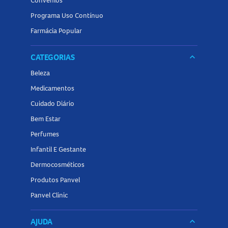
Convênios
Programa Uso Contínuo
Farmácia Popular
CATEGORIAS
keyboard_arrow_down
Beleza
Medicamentos
Cuidado Diário
Bem Estar
Perfumes
Infantil E Gestante
Dermocosméticos
Produtos Panvel
Panvel Clinic
AJUDA
keyboard_arrow_down