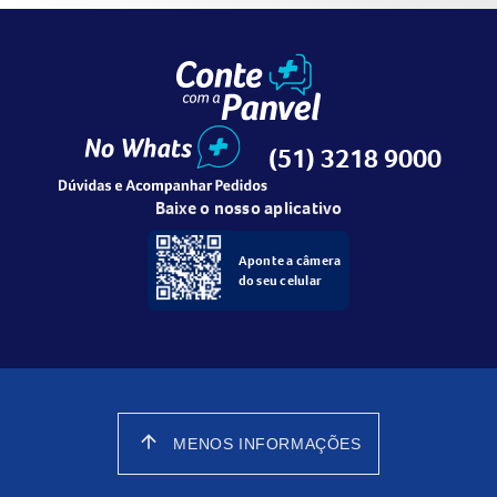
(51) 3218 9000
Baixe o nosso aplicativo
Aponte a câmera
do seu celular
arrow_upward
MENOS INFORMAÇÕES