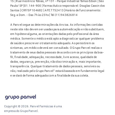
15 | Rua Inocêncio Tobias, nº 131 - Parque Industrial Tomas Edson | São
Paulo/ SP |01.144-900 | Farmacêutico responsável: Douglas Cassin dos
Santos | CRF/SP 104682 | AFE 7752413 |Horário de funcionamento:
Seg. a Dom. - Das 7h às 23hs | Tel (11) 943826814
A Panvel segue as determinações da Anvisa. As informações contidas
neste site não devem ser usadas para automedicação e não substituem,
em hipótese alguma, as orientações dadas pelo profissional da área
médica. Somente o médico está apto a diagnosticar qualquer problema
de saúde e prescrever o tratamento adequado. Ao persistirem os
sintomas, um médico deverá ser consultado. O Grupo Panvel realiza o
tratamento de seus dados pessoais de acordo com os princípios da boa-
fé, finalidade, adequação, necessidade, livre acesso, qualidade de
dados, segurança, prevenção, não discriminação e, mais importante,
transparência. Qualquer tratamento de dados pessoais, sensíveis ou
não, realizado pelo Grupo Panvel* estará baseado em fundamento legal
e se dará de forma adequada com a finalidade da sua coleta.
Copyright © 2026. Panvel Farmácias é uma
empresa do Grupo Panvel.