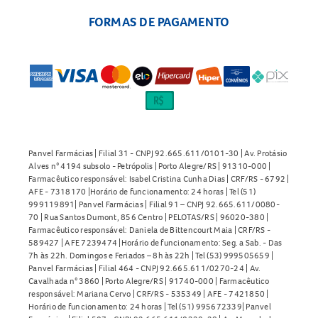
FORMAS DE PAGAMENTO
Panvel Farmácias | Filial 31 - CNPJ 92.665.611/0101-30 | Av. Protásio
Alves n° 4194 subsolo - Petrópolis | Porto Alegre/RS | 91310-000 |
Farmacêutico responsável: Isabel Cristina Cunha Dias | CRF/RS - 6792 |
AFE - 7318170 |Horário de funcionamento: 24 horas | Tel (51)
999119891| Panvel Farmácias | Filial 91 – CNPJ 92.665.611/0080-
70 | Rua Santos Dumont, 856 Centro | PELOTAS/RS | 96020-380 |
Farmacêutico responsável: Daniela de Bittencourt Maia | CRF/RS -
589427 | AFE 7239474 |Horário de funcionamento: Seg. a Sab. - Das
7h às 22h. Domingos e Feriados – 8h às 22h | Tel (53) 999505659 |
Panvel Farmácias | Filial 464 - CNPJ 92.665.611/0270-24 | Av.
Cavalhada n° 3860 | Porto Alegre/RS | 91740-000 | Farmacêutico
responsável: Mariana Cervo | CRF/RS - 535349 | AFE - 7421850 |
Horário de funcionamento: 24 horas | Tel (51) 995672339| Panvel