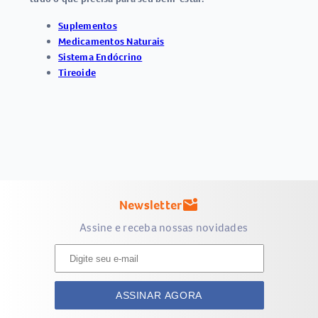
Suplementos
Medicamentos Naturais
Sistema Endócrino
Tireoide
Newsletter
mark_email_unread
Assine e receba nossas novidades
ASSINAR AGORA