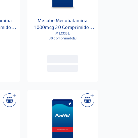
amina
Mecobe Mecobalamina
imidos
1000mcg 30 Comprimidos
Sublinguais
MECOBE
30 comprimido(s)