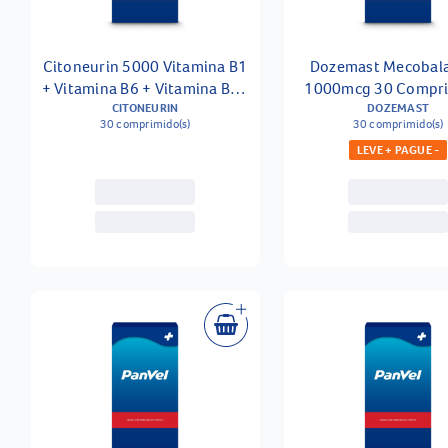
Citoneurin 5000 Vitamina B1
Dozemast Mecobal
+ Vitamina B6 + Vitamina B12
1000mcg 30 Compr
30 Comprimidos Revestidos
CITONEURIN
Sublinguais
DOZEMAST
30 comprimido(s)
30 comprimido(s)
LEVE + PAGUE -