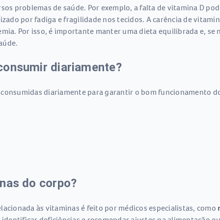
rsos problemas de saúde. Por exemplo, a falta de vitamina D po
rizado por fadiga e fragilidade nos tecidos. A carência de vitam
mia. Por isso, é importante manter uma dieta equilibrada e, se n
aúde.
consumir diariamente?
 consumidas diariamente para garantir o bom funcionamento do
inas do corpo?
cionada às vitaminas é feito por médicos especialistas, como
 identificar deficiências e recomendar ajustes na alimentação o