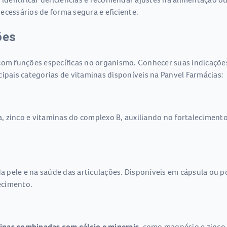
ecessários de forma segura e eficiente.
ões
com funções específicas no organismo. Conhecer suas indicações
incipais categorias de vitaminas disponíveis na Panvel Farmácias:
, zinco e vitaminas do complexo B, auxiliando no fortalecimen
a pele e na saúde das articulações. Disponíveis em cápsula ou p
hecimento.
inas combinadas com cálcio e minerais
, como magnésio e zinco