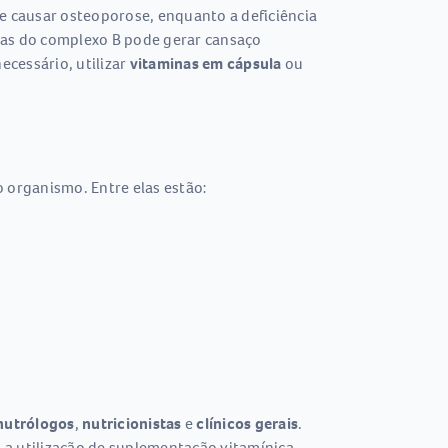
de causar osteoporose, enquanto a deficiência
inas do complexo B pode gerar cansaço
ecessário, utilizar
vitaminas em cápsula
ou
 organismo. Entre elas estão:
nutrólogos
,
nutricionistas
e
clínicos gerais
.
u a utilização de suplementação vitamínica,