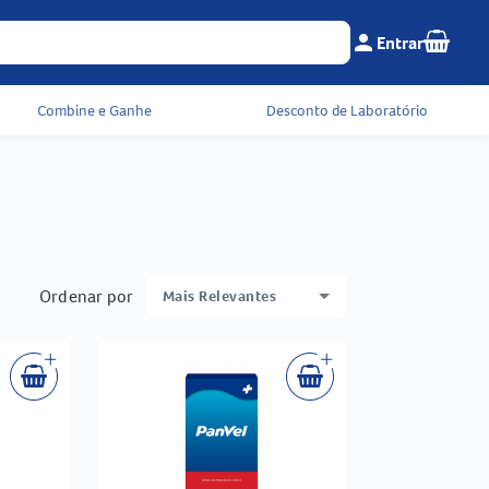
Seu c
person
Entrar
Menu do cliente e 
Combine e Ganhe
Desconto de Laboratório
Ordenar por
Mais Relevantes