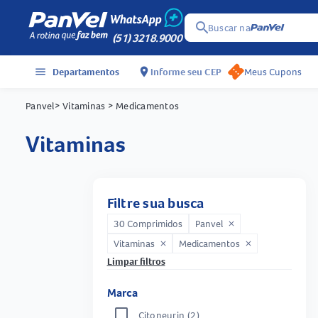
search
Buscar na
(51) 3218.9000
menu
Departamentos
location_on
Informe seu CEP
Meus Cupons
Panvel
> Vitaminas
> Medicamentos
vitaminas
Filtre sua busca
30 Comprimidos
Panvel
close
Vitaminas
Medicamentos
close
close
Limpar filtros
Marca
Citoneurin
(2)