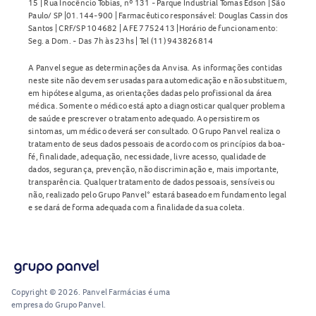
15 | Rua Inocêncio Tobias, nº 131 - Parque Industrial Tomas Edson | São
Paulo/ SP |01.144-900 | Farmacêutico responsável: Douglas Cassin dos
Santos | CRF/SP 104682 | AFE 7752413 |Horário de funcionamento:
Seg. a Dom. - Das 7h às 23hs | Tel (11) 943826814
A Panvel segue as determinações da Anvisa. As informações contidas
neste site não devem ser usadas para automedicação e não substituem,
em hipótese alguma, as orientações dadas pelo profissional da área
médica. Somente o médico está apto a diagnosticar qualquer problema
de saúde e prescrever o tratamento adequado. Ao persistirem os
sintomas, um médico deverá ser consultado. O Grupo Panvel realiza o
tratamento de seus dados pessoais de acordo com os princípios da boa-
fé, finalidade, adequação, necessidade, livre acesso, qualidade de
dados, segurança, prevenção, não discriminação e, mais importante,
transparência. Qualquer tratamento de dados pessoais, sensíveis ou
não, realizado pelo Grupo Panvel* estará baseado em fundamento legal
e se dará de forma adequada com a finalidade da sua coleta.
Copyright © 2026. Panvel Farmácias é uma
empresa do Grupo Panvel.