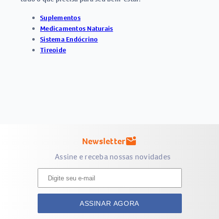
Suplementos
Medicamentos Naturais
Sistema Endócrino
Tireoide
Newsletter
mark_email_unread
Assine e receba nossas novidades
ASSINAR AGORA