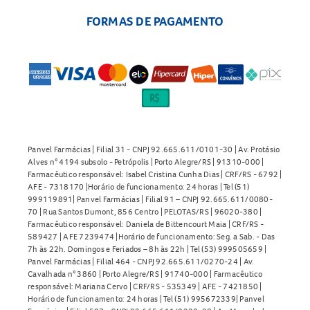
FORMAS DE PAGAMENTO
Panvel Farmácias | Filial 31 - CNPJ 92.665.611/0101-30 | Av. Protásio
Alves n° 4194 subsolo - Petrópolis | Porto Alegre/RS | 91310-000 |
Farmacêutico responsável: Isabel Cristina Cunha Dias | CRF/RS - 6792 |
AFE - 7318170 |Horário de funcionamento: 24 horas | Tel (51)
999119891| Panvel Farmácias | Filial 91 – CNPJ 92.665.611/0080-
70 | Rua Santos Dumont, 856 Centro | PELOTAS/RS | 96020-380 |
Farmacêutico responsável: Daniela de Bittencourt Maia | CRF/RS -
589427 | AFE 7239474 |Horário de funcionamento: Seg. a Sab. - Das
7h às 22h. Domingos e Feriados – 8h às 22h | Tel (53) 999505659 |
Panvel Farmácias | Filial 464 - CNPJ 92.665.611/0270-24 | Av.
Cavalhada n° 3860 | Porto Alegre/RS | 91740-000 | Farmacêutico
responsável: Mariana Cervo | CRF/RS - 535349 | AFE - 7421850 |
Horário de funcionamento: 24 horas | Tel (51) 995672339| Panvel