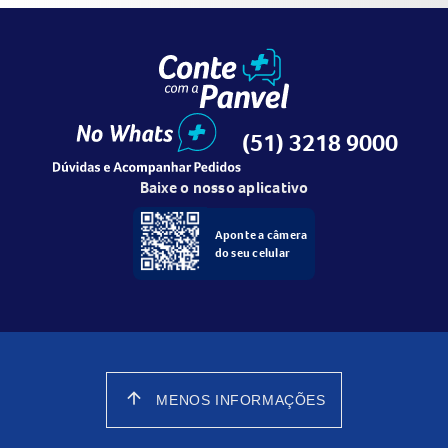
(51) 3218 9000
Baixe o nosso aplicativo
Aponte a câmera
do seu celular
arrow_upward
MENOS INFORMAÇÕES