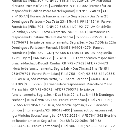
Farmácias | Filial 507 - CNPJ 92.665.611/0320-28 | Av. Marechal
Floriano Peixoto n° 2160 | Curitiba/PR | 91010.002 | Farmacêutico
responsável: Edilson Pedro Martello Junior| CRF/PR - 24873 | AFE -
7.41057.1| Horário de funcionamento: Seg. a Sex. - Das 7s às 23h.
Domingos e Feriados - Das 7s às 23h | Tel (41) 991349216 | Panvel
Farmácias | Filial 701 - CNPJ 92.665.611/0192-77 | Av. Cristóvão
Colombo, 976/980| Porto Alegre/RS | 90560-001 | Farmacêutico
responsável: Crislane Oliveira dos Santos | CRF/RS - 590651 | AFE -
7270467 | Horário de funcionamento: Seg. a Sex. - Das 7:30h às 22hs.
Domingos e Feriados – Fechado | Tel (51) 999064279 | Panvel
Farmácias | Filial 739 – CNPJ 92.665.611/0514-05 | Av. Boqueirão –
1721 - Igara | CANOAS /RS | 92.410-350 | Farmacêutico responsável:
Lisiane Machado Ducatti Cunha | CRF/RS - 7962 | AFE 7734473
|Horário de funcionamento: Seg. a Sab. - Das 7hs às 21hs | Tel (51)
980479791| Panvel Farmácias | Filial 758 – CNPJ 92.665.611/0535-
30 | Av. Rua João Venzon Netto, 67 – Santa Catarina | CAXIAS DO
SUL/RS | 95032-200| Farmacêutico responsável: Marcelo de Mello
Maraschin | CRF/RS - 5072 | AFE 7776037 | Horário de
funcionamento: Seg. a Sex. - Das 8h às 22hs, Sab 8 – 18 h Domingos
Fechado | Tel (54) 996259744 | Panvel Farmácias | Filial 791 – CNPJ
92.665.611/0567-17 | Rua João Motta Espezim, 222 - Saco dos
Limões | Florianópolis/RS | 88045-400 | Farmacêutico responsável:
Igor Vinicius Sousa Assunção | CRF/SC 20284 | AFE 7841362 |Horário
de funcionamento: Seg. a Sex. - Das 8h às 22:00hs | Tel (48)
991337615| Panvel Farmácias | Filial 806 – CNPJ 92.665.611/0522-