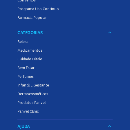
Convênios
Programa Uso Contínuo
Farmácia Popular
CATEGORIAS
keyboard_arrow_down
Beleza
Medicamentos
Cuidado Diário
Bem Estar
Perfumes
Infantil E Gestante
Dermocosméticos
Produtos Panvel
Panvel Clinic
AJUDA
keyboard_arrow_down