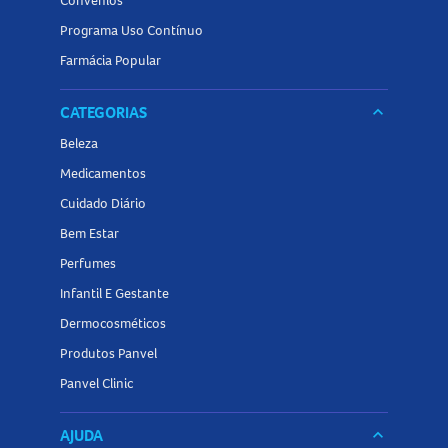
Convênios
Programa Uso Contínuo
Farmácia Popular
CATEGORIAS
keyboard_arrow_down
Beleza
Medicamentos
Cuidado Diário
Bem Estar
Perfumes
Infantil E Gestante
Dermocosméticos
Produtos Panvel
Panvel Clinic
AJUDA
keyboard_arrow_down