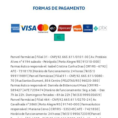
FORMAS DE PAGAMENTO
Panvel Farmácias | Filial 31 - CNPJ 92.665.611/0101-30 | Av. Protásio
Alves n° 4194 subsolo - Petrópolis | Porto Alegre/RS | 91310-000 |
Farmacêutico responsável: Isabel Cristina Cunha Dias | CRF/RS - 6792 |
AFE - 7318170 |Horário de funcionamento: 24 horas | Tel (51)
999119891| Panvel Farmácias | Filial 91 – CNPJ 92.665.611/0080-
70 | Rua Santos Dumont, 856 Centro | PELOTAS/RS | 96020-380 |
Farmacêutico responsável: Daniela de Bittencourt Maia | CRF/RS -
589427 | AFE 7239474 |Horário de funcionamento: Seg. a Sab. - Das
7h às 22h. Domingos e Feriados – 8h às 22h | Tel (53) 999505659 |
Panvel Farmácias | Filial 464 - CNPJ 92.665.611/0270-24 | Av.
Cavalhada n° 3860 | Porto Alegre/RS | 91740-000 | Farmacêutico
responsável: Mariana Cervo | CRF/RS - 535349 | AFE - 7421850 |
Horário de funcionamento: 24 horas | Tel (51) 995672339| Panvel