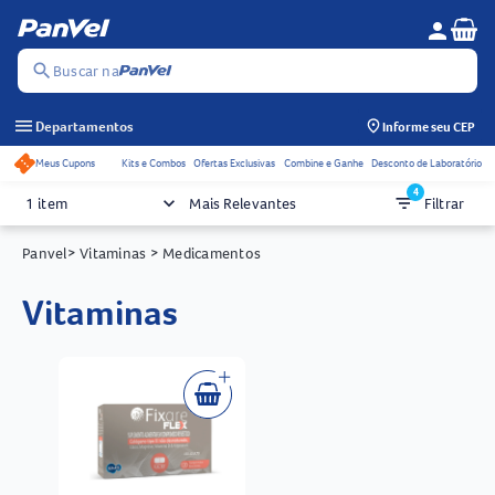
Se
person
Menu do c
search
Buscar na
menu
Departamentos
Informe seu CEP
Meus Cupons
Kits e Combos
Ofertas Exclusivas
Combine e Ganhe
Desconto de Laboratório
Acessos rápidos do cabeçalho
4
keyboard_arrow_down
filter_list
1 item
Mais Relevantes
Filtrar
Panvel
> Vitaminas
> Medicamentos
vitaminas