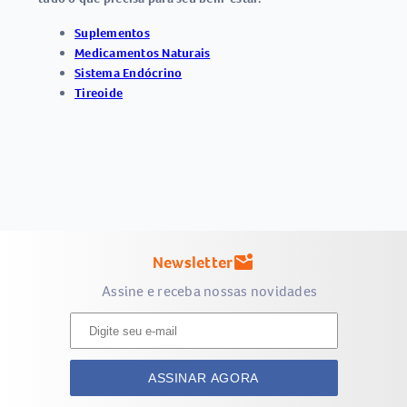
Suplementos
Medicamentos Naturais
Sistema Endócrino
Tireoide
Newsletter
mark_email_unread
Assine e receba nossas novidades
ASSINAR AGORA