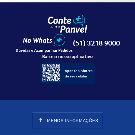
(51) 3218 9000
Baixe o nosso aplicativo
Aponte a câmera
do seu celular
arrow_upward
MENOS INFORMAÇÕES