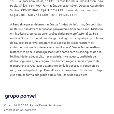
15 | Rua Inocêncio Tobias, nº 131 - Parque Industrial Tomas Edson | São
Paulo/ SP |01.144-900 | Farmacêutico responsável: Douglas Cassin dos
Santos | CRF/SP 104682 | AFE 7752413 |Horário de funcionamento:
Seg. a Dom. - Das 7h às 23hs | Tel (11) 943826814
A Panvel segue as determinações da Anvisa. As informações contidas
neste site não devem ser usadas para automedicação e não substituem,
em hipótese alguma, as orientações dadas pelo profissional da área
médica. Somente o médico está apto a diagnosticar qualquer problema
de saúde e prescrever o tratamento adequado. Ao persistirem os
sintomas, um médico deverá ser consultado. O Grupo Panvel realiza o
tratamento de seus dados pessoais de acordo com os princípios da boa-
fé, finalidade, adequação, necessidade, livre acesso, qualidade de
dados, segurança, prevenção, não discriminação e, mais importante,
transparência. Qualquer tratamento de dados pessoais, sensíveis ou
não, realizado pelo Grupo Panvel* estará baseado em fundamento legal
e se dará de forma adequada com a finalidade da sua coleta.
Copyright © 2026. Panvel Farmácias é uma
empresa do Grupo Panvel.