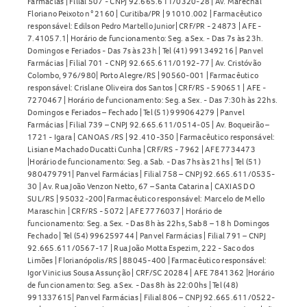
Farmácias | Filial 507 - CNPJ 92.665.611/0320-28 | Av. Marechal
Floriano Peixoto n° 2160 | Curitiba/PR | 91010.002 | Farmacêutico
responsável: Edilson Pedro Martello Junior| CRF/PR - 24873 | AFE -
7.41057.1| Horário de funcionamento: Seg. a Sex. - Das 7s às 23h.
Domingos e Feriados - Das 7s às 23h | Tel (41) 991349216 | Panvel
Farmácias | Filial 701 - CNPJ 92.665.611/0192-77 | Av. Cristóvão
Colombo, 976/980| Porto Alegre/RS | 90560-001 | Farmacêutico
responsável: Crislane Oliveira dos Santos | CRF/RS - 590651 | AFE -
7270467 | Horário de funcionamento: Seg. a Sex. - Das 7:30h às 22hs.
Domingos e Feriados – Fechado | Tel (51) 999064279 | Panvel
Farmácias | Filial 739 – CNPJ 92.665.611/0514-05 | Av. Boqueirão –
1721 - Igara | CANOAS /RS | 92.410-350 | Farmacêutico responsável:
Lisiane Machado Ducatti Cunha | CRF/RS - 7962 | AFE 7734473
|Horário de funcionamento: Seg. a Sab. - Das 7hs às 21hs | Tel (51)
980479791| Panvel Farmácias | Filial 758 – CNPJ 92.665.611/0535-
30 | Av. Rua João Venzon Netto, 67 – Santa Catarina | CAXIAS DO
SUL/RS | 95032-200| Farmacêutico responsável: Marcelo de Mello
Maraschin | CRF/RS - 5072 | AFE 7776037 | Horário de
funcionamento: Seg. a Sex. - Das 8h às 22hs, Sab 8 – 18 h Domingos
Fechado | Tel (54) 996259744 | Panvel Farmácias | Filial 791 – CNPJ
92.665.611/0567-17 | Rua João Motta Espezim, 222 - Saco dos
Limões | Florianópolis/RS | 88045-400 | Farmacêutico responsável:
Igor Vinicius Sousa Assunção | CRF/SC 20284 | AFE 7841362 |Horário
de funcionamento: Seg. a Sex. - Das 8h às 22:00hs | Tel (48)
991337615| Panvel Farmácias | Filial 806 – CNPJ 92.665.611/0522-