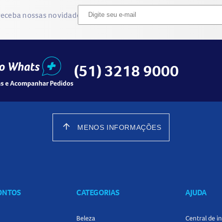
receba nossas novidades
(51) 3218 9000
arrow_upward
MENOS INFORMAÇÕES
CONTOS
CATEGORIAS
AJUDA
Beleza
Central de 