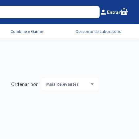
Seu c
person
Entrar
Menu do cliente e 
Combine e Ganhe
Desconto de Laboratório
Ordenar por
Mais Relevantes