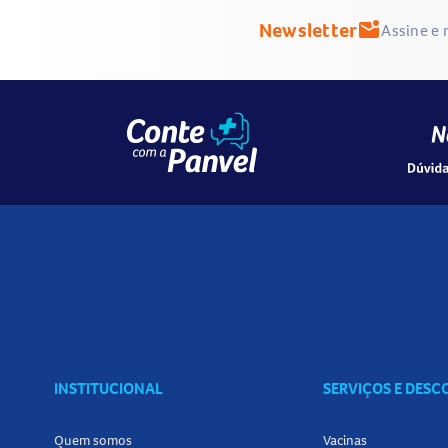
Newsletter
mark_email_unread
Assine e 
INSTITUCIONAL
SERVIÇOS E DES
Quem somos
Vacinas