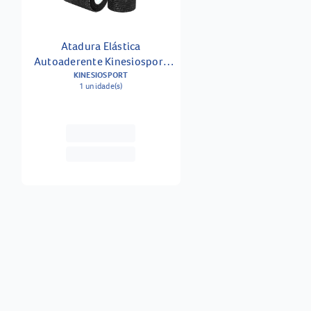
Atadura Elástica
Autoaderente Kinesiosport
7.5cm X 4.5m - Preta
KINESIOSPORT
1 unidade(s)