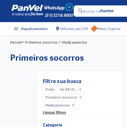
search
Buscar na
(51) 3218.9000
menu
Departamentos
location_on
Informe seu CEP
Meus Cupons
Panvel
> Primeiros socorros
> Medicamentos
primeiros socorros
Filtre sua busca
Preto
De R$10...
close
Primeiros Socorros
close
Medicamentos
close
Limpar filtros
Categoria