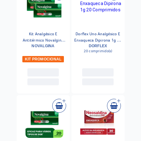
Kit Analgésico E
Dorflex Uno Analgésico E
Antitérmico Novalgina
Enxaqueca Dipirona 1g 20
Dipirona 1g 20
NOVALGINA
Comprimidos
DORFLEX
20 comprimido(s)
Comprimidos 2 Unidades
KIT PROMOCIONAL