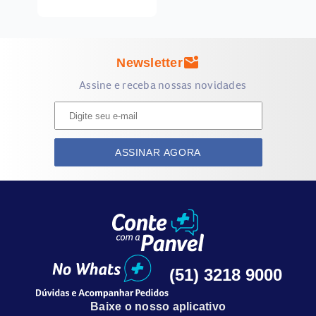
mark_email_unread
Newsletter
Assine e receba nossas novidades
ASSINAR AGORA
(51) 3218 9000
Baixe o nosso aplicativo