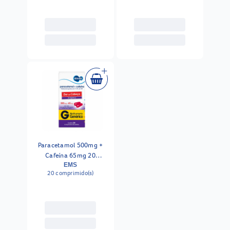
Paracetamol 500mg +
Cafeína 65mg 20
Comprimidos Revestidos
EMS
20 comprimido(s)
Ems Genérico