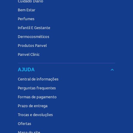
Cuidado Diário
Bem Estar
Perfumes
Infantil E Gestante
Dermocosméticos
Produtos Panvel
Panvel Clinic
keyboard_arrow_down
AJUDA
Central de informações
Perguntas frequentes
Formas de pagamento
Prazo de entrega
Trocas e devoluções
Ofertas
Mapa do site