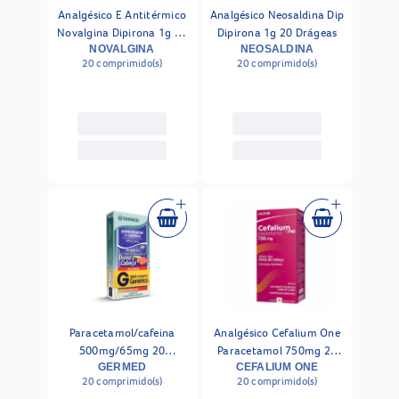
Analgésico E Antitérmico
Analgésico Neosaldina Dip
Novalgina Dipirona 1g 20
Dipirona 1g 20 Drágeas
Comprimidos
NOVALGINA
NEOSALDINA
20 comprimido(s)
20 comprimido(s)
Paracetamol/cafeina
Analgésico Cefalium One
500mg/65mg 20
Paracetamol 750mg 20
Comprimidos Germed
GERMED
CEFALIUM ONE
Comprimidos
20 comprimido(s)
20 comprimido(s)
Genérico