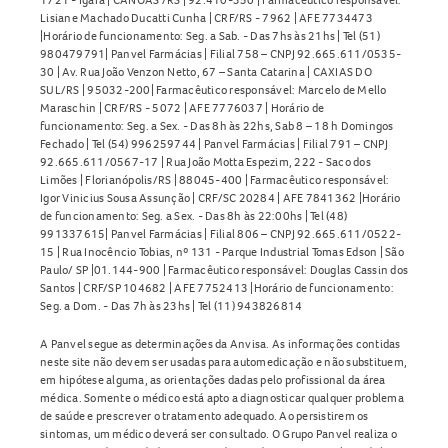
Lisiane Machado Ducatti Cunha | CRF/RS - 7962 | AFE 7734473
|Horário de funcionamento: Seg. a Sab. - Das 7hs às 21hs | Tel (51)
980479791| Panvel Farmácias | Filial 758 – CNPJ 92.665.611/0535-
30 | Av. Rua João Venzon Netto, 67 – Santa Catarina | CAXIAS DO
SUL/RS | 95032-200| Farmacêutico responsável: Marcelo de Mello
Maraschin | CRF/RS - 5072 | AFE 7776037 | Horário de
funcionamento: Seg. a Sex. - Das 8h às 22hs, Sab 8 – 18 h Domingos
Fechado | Tel (54) 996259744 | Panvel Farmácias | Filial 791 – CNPJ
92.665.611/0567-17 | Rua João Motta Espezim, 222 - Saco dos
Limões | Florianópolis/RS | 88045-400 | Farmacêutico responsável:
Igor Vinicius Sousa Assunção | CRF/SC 20284 | AFE 7841362 |Horário
de funcionamento: Seg. a Sex. - Das 8h às 22:00hs | Tel (48)
991337615| Panvel Farmácias | Filial 806 – CNPJ 92.665.611/0522-
15 | Rua Inocêncio Tobias, nº 131 - Parque Industrial Tomas Edson | São
Paulo/ SP |01.144-900 | Farmacêutico responsável: Douglas Cassin dos
Santos | CRF/SP 104682 | AFE 7752413 |Horário de funcionamento:
Seg. a Dom. - Das 7h às 23hs | Tel (11) 943826814
A Panvel segue as determinações da Anvisa. As informações contidas
neste site não devem ser usadas para automedicação e não substituem,
em hipótese alguma, as orientações dadas pelo profissional da área
médica. Somente o médico está apto a diagnosticar qualquer problema
de saúde e prescrever o tratamento adequado. Ao persistirem os
sintomas, um médico deverá ser consultado. O Grupo Panvel realiza o