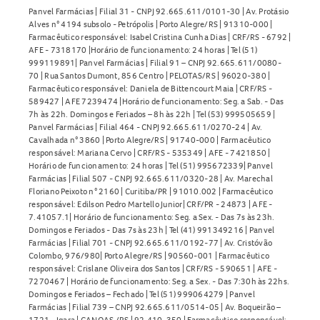
Panvel Farmácias | Filial 31 - CNPJ 92.665.611/0101-30 | Av. Protásio
Alves n° 4194 subsolo - Petrópolis | Porto Alegre/RS | 91310-000 |
Farmacêutico responsável: Isabel Cristina Cunha Dias | CRF/RS - 6792 |
AFE - 7318170 |Horário de funcionamento: 24 horas | Tel (51)
999119891| Panvel Farmácias | Filial 91 – CNPJ 92.665.611/0080-
70 | Rua Santos Dumont, 856 Centro | PELOTAS/RS | 96020-380 |
Farmacêutico responsável: Daniela de Bittencourt Maia | CRF/RS -
589427 | AFE 7239474 |Horário de funcionamento: Seg. a Sab. - Das
7h às 22h. Domingos e Feriados – 8h às 22h | Tel (53) 999505659 |
Panvel Farmácias | Filial 464 - CNPJ 92.665.611/0270-24 | Av.
Cavalhada n° 3860 | Porto Alegre/RS | 91740-000 | Farmacêutico
responsável: Mariana Cervo | CRF/RS - 535349 | AFE - 7421850 |
Horário de funcionamento: 24 horas | Tel (51) 995672339| Panvel
Farmácias | Filial 507 - CNPJ 92.665.611/0320-28 | Av. Marechal
Floriano Peixoto n° 2160 | Curitiba/PR | 91010.002 | Farmacêutico
responsável: Edilson Pedro Martello Junior| CRF/PR - 24873 | AFE -
7.41057.1| Horário de funcionamento: Seg. a Sex. - Das 7s às 23h.
Domingos e Feriados - Das 7s às 23h | Tel (41) 991349216 | Panvel
Farmácias | Filial 701 - CNPJ 92.665.611/0192-77 | Av. Cristóvão
Colombo, 976/980| Porto Alegre/RS | 90560-001 | Farmacêutico
responsável: Crislane Oliveira dos Santos | CRF/RS - 590651 | AFE -
7270467 | Horário de funcionamento: Seg. a Sex. - Das 7:30h às 22hs.
Domingos e Feriados – Fechado | Tel (51) 999064279 | Panvel
Farmácias | Filial 739 – CNPJ 92.665.611/0514-05 | Av. Boqueirão –
1721 - Igara | CANOAS /RS | 92.410-350 | Farmacêutico responsável: