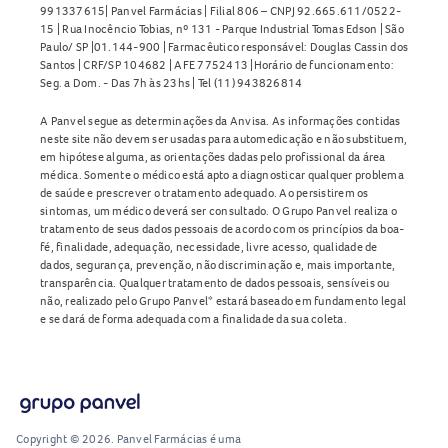
991337615| Panvel Farmácias | Filial 806 – CNPJ 92.665.611/0522-
15 | Rua Inocêncio Tobias, nº 131 - Parque Industrial Tomas Edson | São
Paulo/ SP |01.144-900 | Farmacêutico responsável: Douglas Cassin dos
Santos | CRF/SP 104682 | AFE 7752413 |Horário de funcionamento:
Seg. a Dom. - Das 7h às 23hs | Tel (11) 943826814
A Panvel segue as determinações da Anvisa. As informações contidas
neste site não devem ser usadas para automedicação e não substituem,
em hipótese alguma, as orientações dadas pelo profissional da área
médica. Somente o médico está apto a diagnosticar qualquer problema
de saúde e prescrever o tratamento adequado. Ao persistirem os
sintomas, um médico deverá ser consultado. O Grupo Panvel realiza o
tratamento de seus dados pessoais de acordo com os princípios da boa-
fé, finalidade, adequação, necessidade, livre acesso, qualidade de
dados, segurança, prevenção, não discriminação e, mais importante,
transparência. Qualquer tratamento de dados pessoais, sensíveis ou
não, realizado pelo Grupo Panvel* estará baseado em fundamento legal
e se dará de forma adequada com a finalidade da sua coleta.
Copyright © 2026. Panvel Farmácias é uma