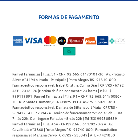
FORMAS DE PAGAMENTO
Panvel Farmácias | Filial 31 - CNPJ 92.665.611/0101-30 | Av. Protásio
Alves n° 4194 subsolo - Petrópolis | Porto Alegre/RS | 91310-000 |
Farmacêutico responsável: Isabel Cristina Cunha Dias | CRF/RS - 6792 |
AFE - 7318170 |Horário de funcionamento: 24 horas | Tel (51)
999119891| Panvel Farmácias | Filial 91 – CNPJ 92.665.611/0080-
70 | Rua Santos Dumont, 856 Centro | PELOTAS/RS | 96020-380 |
Farmacêutico responsável: Daniela de Bittencourt Maia | CRF/RS -
589427 | AFE 7239474 |Horário de funcionamento: Seg. a Sab. - Das
7h às 22h. Domingos e Feriados – 8h às 22h | Tel (53) 999505659 |
Panvel Farmácias | Filial 464 - CNPJ 92.665.611/0270-24 | Av.
Cavalhada n° 3860 | Porto Alegre/RS | 91740-000 | Farmacêutico
responsável: Mariana Cervo | CRF/RS - 535349 | AFE - 7421850 |