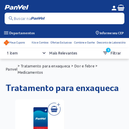
Se
person
Menu do c
search
Buscar na
menu
Departamentos
Informe seu CEP
Meus Cupons
Kits e Combos
Ofertas Exclusivas
Combine e Ganhe
Desconto de Laboratório
Acessos rápidos do cabeçalho
5
keyboard_arrow_down
filter_list
1 item
Mais Relevantes
Filtrar
> Tratamento para enxaqueca
> Dor e febre
>
Panvel
Medicamentos
tratamento para enxaqueca