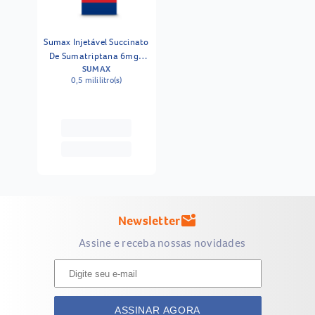
Sumax Injetável Succinato
De Sumatriptana 6mg1
SUMAX
Ampola
0,5 mililitro(s)
Newsletter
mark_email_unread
Assine e receba nossas novidades
ASSINAR AGORA