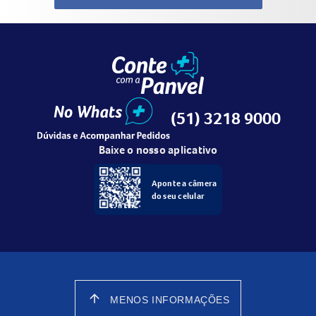
(51) 3218 9000
Baixe o nosso aplicativo
Aponte a câmera
do seu celular
arrow_upward
MENOS INFORMAÇÕES