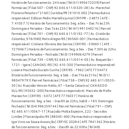
Horário de funcionamento: 24 horas | Tel (51) 995672339| Panvel
Farmácias | Filial 507 - CNPJ 92.665.611/0320-28 | Av. Marechal
Floriano Peixoto n° 2160 | Curitiba/PR | 91010.002 | Farmacêutico
responsável: Edilson Pedro Martello Junior| CRF/PR - 24873 | AFE -
7.41057.1| Horário de funcionamento: Seg. a Sex. - Das 7s às 23h.
Domingos e Feriados - Das 7s às 23h | Tel (41) 991349216 | Panvel
Farmácias | Filial 701 - CNPJ 92.665.611/0192-77 | Av. Cristóvão
Colombo, 976/980| Porto Alegre/RS | 90560-001 | Farmacêutico
responsável: Crislane Oliveira dos Santos | CRF/RS - 590651 | AFE -
7270467 | Horário de funcionamento: Seg. a Sex. - Das 7:30h às 22hs.
Domingos e Feriados – Fechado | Tel (51) 999064279 | Panvel
Farmácias | Filial 739 – CNPJ 92.665.611/0514-05 | Av. Boqueirão –
1721 - Igara | CANOAS /RS | 92.410-350 | Farmacêutico responsável:
Lisiane Machado Ducatti Cunha | CRF/RS - 7962 | AFE 7734473
|Horário de funcionamento: Seg. a Sab. - Das 7hs às 21hs | Tel (51)
980479791| Panvel Farmácias | Filial 758 – CNPJ 92.665.611/0535-
30 | Av. Rua João Venzon Netto, 67 – Santa Catarina | CAXIAS DO
SUL/RS | 95032-200| Farmacêutico responsável: Marcelo de Mello
Maraschin | CRF/RS - 5072 | AFE 7776037 | Horário de
funcionamento: Seg. a Sex. - Das 8h às 22hs, Sab 8 – 18 h Domingos
Fechado | Tel (54) 996259744 | Panvel Farmácias | Filial 791 – CNPJ
92.665.611/0567-17 | Rua João Motta Espezim, 222 - Saco dos
Limões | Florianópolis/RS | 88045-400 | Farmacêutico responsável:
Igor Vinicius Sousa Assunção | CRF/SC 20284 | AFE 7841362 |Horário
de funcionamento: Seg. a Sex. - Das 8h às 22:00hs | Tel (48)