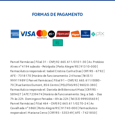
FORMAS DE PAGAMENTO
Panvel Farmácias | Filial 31 - CNPJ 92.665.611/0101-30 | Av. Protásio
Alves n° 4194 subsolo - Petrópolis | Porto Alegre/RS | 91310-000 |
Farmacêutico responsável: Isabel Cristina Cunha Dias | CRF/RS - 6792 |
AFE - 7318170 |Horário de funcionamento: 24 horas | Tel (51)
999119891| Panvel Farmácias | Filial 91 – CNPJ 92.665.611/0080-
70 | Rua Santos Dumont, 856 Centro | PELOTAS/RS | 96020-380 |
Farmacêutico responsável: Daniela de Bittencourt Maia | CRF/RS -
589427 | AFE 7239474 |Horário de funcionamento: Seg. a Sab. - Das
7h às 22h. Domingos e Feriados – 8h às 22h | Tel (53) 999505659 |
Panvel Farmácias | Filial 464 - CNPJ 92.665.611/0270-24 | Av.
Cavalhada n° 3860 | Porto Alegre/RS | 91740-000 | Farmacêutico
responsável: Mariana Cervo | CRF/RS - 535349 | AFE - 7421850 |