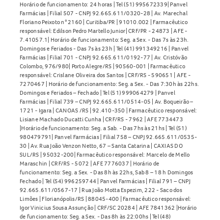
Horário de funcionamento: 24 horas | Tel (51) 995672339| Panvel
Farmácias | Filial 507 - CNPJ 92.665.611/0320-28 | Av. Marechal
Floriano Peixoto n° 2160 | Curitiba/PR | 91010.002 | Farmacêutico
responsável: Edilson Pedro Martello Junior| CRF/PR - 24873 | AFE -
7.41057.1| Horário de funcionamento: Seg. a Sex. - Das 7s às 23h.
Domingos e Feriados - Das 7s às 23h | Tel (41) 991349216 | Panvel
Farmácias | Filial 701 - CNPJ 92.665.611/0192-77 | Av. Cristóvão
Colombo, 976/980| Porto Alegre/RS | 90560-001 | Farmacêutico
responsável: Crislane Oliveira dos Santos | CRF/RS - 590651 | AFE -
7270467 | Horário de funcionamento: Seg. a Sex. - Das 7:30h às 22hs.
Domingos e Feriados – Fechado | Tel (51) 999064279 | Panvel
Farmácias | Filial 739 – CNPJ 92.665.611/0514-05 | Av. Boqueirão –
1721 - Igara | CANOAS /RS | 92.410-350 | Farmacêutico responsável:
Lisiane Machado Ducatti Cunha | CRF/RS - 7962 | AFE 7734473
|Horário de funcionamento: Seg. a Sab. - Das 7hs às 21hs | Tel (51)
980479791| Panvel Farmácias | Filial 758 – CNPJ 92.665.611/0535-
30 | Av. Rua João Venzon Netto, 67 – Santa Catarina | CAXIAS DO
SUL/RS | 95032-200| Farmacêutico responsável: Marcelo de Mello
Maraschin | CRF/RS - 5072 | AFE 7776037 | Horário de
funcionamento: Seg. a Sex. - Das 8h às 22hs, Sab 8 – 18 h Domingos
Fechado | Tel (54) 996259744 | Panvel Farmácias | Filial 791 – CNPJ
92.665.611/0567-17 | Rua João Motta Espezim, 222 - Saco dos
Limões | Florianópolis/RS | 88045-400 | Farmacêutico responsável:
Igor Vinicius Sousa Assunção | CRF/SC 20284 | AFE 7841362 |Horário
de funcionamento: Seg. a Sex. - Das 8h às 22:00hs | Tel (48)