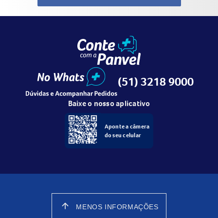
(51) 3218 9000
Baixe o nosso aplicativo
Aponte a câmera
do seu celular
arrow_upward
MENOS INFORMAÇÕES