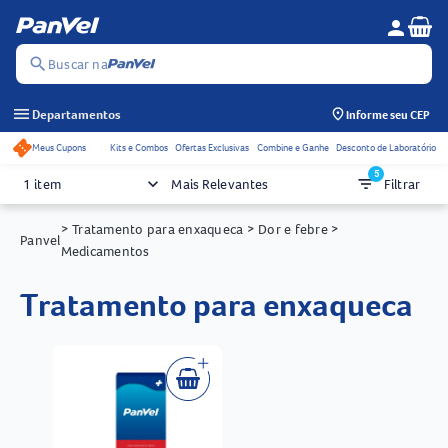
Se
person
Menu do c
search
Buscar na
menu
Departamentos
Informe seu CEP
Meus Cupons
Kits e Combos
Ofertas Exclusivas
Combine e Ganhe
Desconto de Laboratório
Acessos rápidos do cabeçalho
5
keyboard_arrow_down
filter_list
1 item
Mais Relevantes
Filtrar
> Tratamento para enxaqueca
> Dor e febre
>
Panvel
Medicamentos
tratamento para enxaqueca