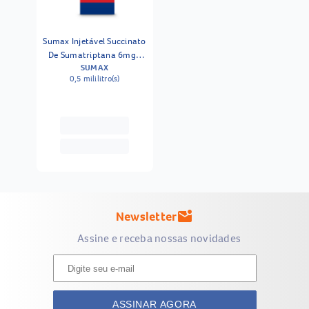
Sumax Injetável Succinato
De Sumatriptana 6mg1
SUMAX
Ampola
0,5 mililitro(s)
Newsletter
mark_email_unread
Assine e receba nossas novidades
ASSINAR AGORA