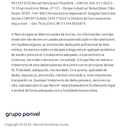
991337615| Panvel Farmácias | Filial 806 – CNPJ 92.665.611/0522-
15 | Rua Inocêncio Tobias, nº 131 - Parque Industrial Tomas Edson | São
Paulo/ SP |01.144-900 | Farmacêutico responsável: Douglas Cassin dos
Santos | CRF/SP 104682 | AFE 7752413 |Horário de funcionamento:
Seg. a Dom. - Das 7h às 23hs | Tel (11) 943826814
A Panvel segue as determinações da Anvisa. As informações contidas
neste site não devem ser usadas para automedicação e não substituem,
em hipótese alguma, as orientações dadas pelo profissional da área
médica. Somente o médico está apto a diagnosticar qualquer problema
de saúde e prescrever o tratamento adequado. Ao persistirem os
sintomas, um médico deverá ser consultado. O Grupo Panvel realiza o
tratamento de seus dados pessoais de acordo com os princípios da boa-
fé, finalidade, adequação, necessidade, livre acesso, qualidade de
dados, segurança, prevenção, não discriminação e, mais importante,
transparência. Qualquer tratamento de dados pessoais, sensíveis ou
não, realizado pelo Grupo Panvel* estará baseado em fundamento legal
e se dará de forma adequada com a finalidade da sua coleta.
Copyright © 2026. Panvel Farmácias é uma