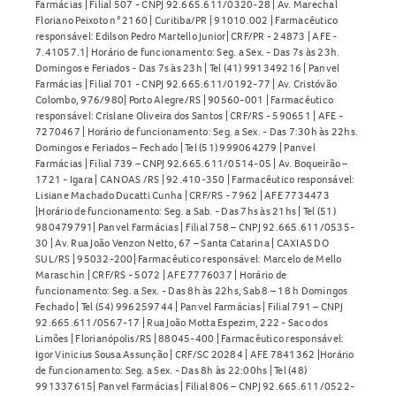
Farmácias | Filial 507 - CNPJ 92.665.611/0320-28 | Av. Marechal
Floriano Peixoto n° 2160 | Curitiba/PR | 91010.002 | Farmacêutico
responsável: Edilson Pedro Martello Junior| CRF/PR - 24873 | AFE -
7.41057.1| Horário de funcionamento: Seg. a Sex. - Das 7s às 23h.
Domingos e Feriados - Das 7s às 23h | Tel (41) 991349216 | Panvel
Farmácias | Filial 701 - CNPJ 92.665.611/0192-77 | Av. Cristóvão
Colombo, 976/980| Porto Alegre/RS | 90560-001 | Farmacêutico
responsável: Crislane Oliveira dos Santos | CRF/RS - 590651 | AFE -
7270467 | Horário de funcionamento: Seg. a Sex. - Das 7:30h às 22hs.
Domingos e Feriados – Fechado | Tel (51) 999064279 | Panvel
Farmácias | Filial 739 – CNPJ 92.665.611/0514-05 | Av. Boqueirão –
1721 - Igara | CANOAS /RS | 92.410-350 | Farmacêutico responsável:
Lisiane Machado Ducatti Cunha | CRF/RS - 7962 | AFE 7734473
|Horário de funcionamento: Seg. a Sab. - Das 7hs às 21hs | Tel (51)
980479791| Panvel Farmácias | Filial 758 – CNPJ 92.665.611/0535-
30 | Av. Rua João Venzon Netto, 67 – Santa Catarina | CAXIAS DO
SUL/RS | 95032-200| Farmacêutico responsável: Marcelo de Mello
Maraschin | CRF/RS - 5072 | AFE 7776037 | Horário de
funcionamento: Seg. a Sex. - Das 8h às 22hs, Sab 8 – 18 h Domingos
Fechado | Tel (54) 996259744 | Panvel Farmácias | Filial 791 – CNPJ
92.665.611/0567-17 | Rua João Motta Espezim, 222 - Saco dos
Limões | Florianópolis/RS | 88045-400 | Farmacêutico responsável:
Igor Vinicius Sousa Assunção | CRF/SC 20284 | AFE 7841362 |Horário
de funcionamento: Seg. a Sex. - Das 8h às 22:00hs | Tel (48)
991337615| Panvel Farmácias | Filial 806 – CNPJ 92.665.611/0522-