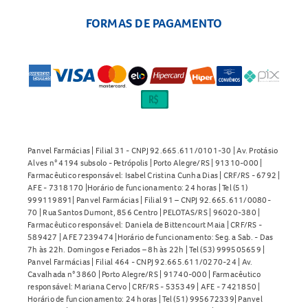
FORMAS DE PAGAMENTO
Panvel Farmácias | Filial 31 - CNPJ 92.665.611/0101-30 | Av. Protásio
Alves n° 4194 subsolo - Petrópolis | Porto Alegre/RS | 91310-000 |
Farmacêutico responsável: Isabel Cristina Cunha Dias | CRF/RS - 6792 |
AFE - 7318170 |Horário de funcionamento: 24 horas | Tel (51)
999119891| Panvel Farmácias | Filial 91 – CNPJ 92.665.611/0080-
70 | Rua Santos Dumont, 856 Centro | PELOTAS/RS | 96020-380 |
Farmacêutico responsável: Daniela de Bittencourt Maia | CRF/RS -
589427 | AFE 7239474 |Horário de funcionamento: Seg. a Sab. - Das
7h às 22h. Domingos e Feriados – 8h às 22h | Tel (53) 999505659 |
Panvel Farmácias | Filial 464 - CNPJ 92.665.611/0270-24 | Av.
Cavalhada n° 3860 | Porto Alegre/RS | 91740-000 | Farmacêutico
responsável: Mariana Cervo | CRF/RS - 535349 | AFE - 7421850 |
Horário de funcionamento: 24 horas | Tel (51) 995672339| Panvel