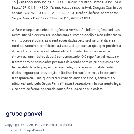
15 | Rua Inocêncio Tobias, nº 131 - Parque Industrial Tomas Edson | São
Paulo/ SP |01.144-900 | Farmacêutico responsável: Douglas Cassin dos
Santos | CRF/SP 104682 | AFE 7752413 |Horário de funcionamento:
Seg. a Dom. - Das 7h às 23hs | Tel (11) 943826814
A Panvel segue as determinações da Anvisa. As informações contidas
neste site não devem ser usadas para automedicação e não substituem,
em hipótese alguma, as orientações dadas pelo profissional da área
médica. Somente o médico está apto a diagnosticar qualquer problema
de saúde e prescrever o tratamento adequado. Ao persistirem os
sintomas, um médico deverá ser consultado. O Grupo Panvel realiza o
tratamento de seus dados pessoais de acordo com os princípios da boa-
fé, finalidade, adequação, necessidade, livre acesso, qualidade de
dados, segurança, prevenção, não discriminação e, mais importante,
transparência. Qualquer tratamento de dados pessoais, sensíveis ou
não, realizado pelo Grupo Panvel* estará baseado em fundamento legal
e se dará de forma adequada com a finalidade da sua coleta.
Copyright © 2026. Panvel Farmácias é uma
empresa do Grupo Panvel.