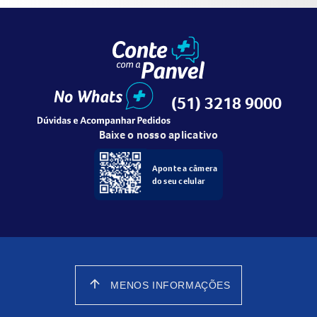
(51) 3218 9000
Baixe o nosso aplicativo
Aponte a câmera
do seu celular
arrow_upward
MENOS INFORMAÇÕES