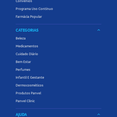
Convênios
Programa Uso Contínuo
Farmácia Popular
CATEGORIAS
keyboard_arrow_down
Beleza
Medicamentos
Cuidado Diário
Bem Estar
Perfumes
Infantil E Gestante
Dermocosméticos
Produtos Panvel
Panvel Clinic
AJUDA
keyboard_arrow_down