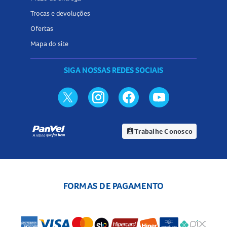
Trocas e devoluções
Ofertas
Mapa do site
SIGA NOSSAS REDES SOCIAIS
Trabalhe Conosco
assignment_ind
FORMAS DE PAGAMENTO