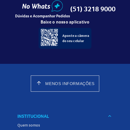
(51) 3218 9000
Baixe o nosso aplicativo
Aponte a câmera
do seu celular
arrow_upward
MENOS INFORMAÇÕES
INSTITUCIONAL
keyboard_arrow_down
Quem somos