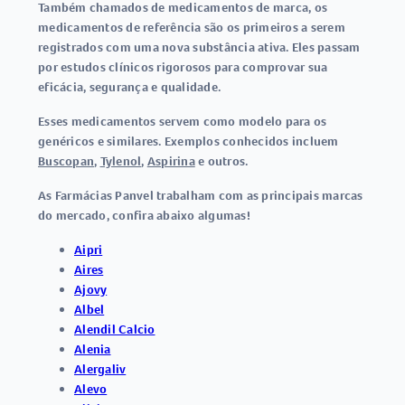
Também chamados de medicamentos de marca, os
medicamentos de referência
são os primeiros a serem
registrados com uma nova substância ativa. Eles passam
por estudos clínicos rigorosos para comprovar sua
eficácia, segurança e qualidade.
Esses
medicamentos
servem como modelo para os
genéricos e similares. Exemplos conhecidos incluem
Buscopan
,
Tylenol
,
Aspirina
e outros.
As Farmácias Panvel trabalham com as principais marcas
do mercado, confira abaixo algumas!
Aipri
Aires
Ajovy
Albel
Alendil Calcio
Alenia
Alergaliv
Alevo