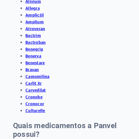
Alivium
Allegra
Amplictil
Amplium
Atroveran
Bactrim
Bactroban
Benegrip
Benerva
Benestare
Bravan
Camomilina
Carlit Xr
Carvedilat
Cronobe
Cronocor
Culturelle
Quais medicamentos a Panvel
possui?