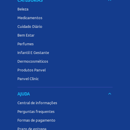
CATEGORIAS
keyboard_arrow_down
Beleza
Medicamentos
Cuidado Diário
Bem Estar
Perfumes
Infantil E Gestante
Dermocosméticos
Produtos Panvel
Panvel Clinic
AJUDA
keyboard_arrow_down
Central de informações
Perguntas frequentes
Formas de pagamento
Prazo de entrega