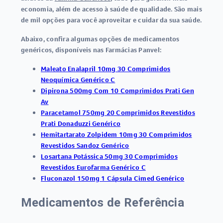
economia, além de acesso à saúde de qualidade. São mais
de mil opções para você aproveitar e cuidar da sua saúde.
Abaixo, confira algumas opções de medicamentos
genéricos, disponíveis nas Farmácias Panvel:
Maleato Enalapril 10mg 30 Comprimidos
Neoquímica Genérico C
Dipirona 500mg Com 10 Comprimidos Prati Gen
Av
Paracetamol 750mg 20 Comprimidos Revestidos
Prati Donaduzzi Genérico
Hemitartarato Zolpidem 10mg 30 Comprimidos
Revestidos Sandoz Genérico
Losartana Potássica 50mg 30 Comprimidos
Revestidos Eurofarma Genérico C
Fluconazol 150mg 1 Cápsula Cimed Genérico
Medicamentos de Referência