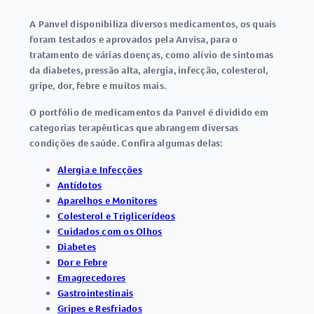
A Panvel disponibiliza diversos medicamentos, os quais
foram testados e aprovados pela Anvisa, para o
tratamento de várias doenças, como alívio de sintomas
da diabetes, pressão alta, alergia, infecção, colesterol,
gripe, dor, febre e muitos mais.
O portfólio de
medicamentos
da Panvel é dividido em
categorias terapêuticas que abrangem diversas
condições de saúde. Confira algumas delas:
Alergia e Infecções
Antídotos
Aparelhos e Monitores
Colesterol e Triglicerídeos
Cuidados com os Olhos
Diabetes
Dor e Febre
Emagrecedores
Gastrointestinais
Gripes e Resfriados