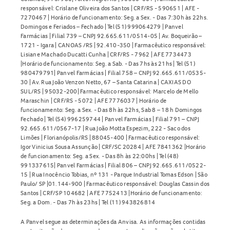
responsável: Crislane Oliveira dos Santos | CRF/RS - 590651 | AFE -
7270467 | Horário de funcionamento: Seg. a Sex. - Das 7:30h às 22hs.
Domingos e Feriados – Fechado | Tel (51) 999064279 | Panvel
Farmácias | Filial 739 – CNPJ 92.665.611/0514-05 | Av. Boqueirão –
1721 - Igara | CANOAS /RS | 92.410-350 | Farmacêutico responsável:
Lisiane Machado Ducatti Cunha | CRF/RS - 7962 | AFE 7734473
|Horário de funcionamento: Seg. a Sab. - Das 7hs às 21hs | Tel (51)
980479791| Panvel Farmácias | Filial 758 – CNPJ 92.665.611/0535-
30 | Av. Rua João Venzon Netto, 67 – Santa Catarina | CAXIAS DO
SUL/RS | 95032-200| Farmacêutico responsável: Marcelo de Mello
Maraschin | CRF/RS - 5072 | AFE 7776037 | Horário de
funcionamento: Seg. a Sex. - Das 8h às 22hs, Sab 8 – 18 h Domingos
Fechado | Tel (54) 996259744 | Panvel Farmácias | Filial 791 – CNPJ
92.665.611/0567-17 | Rua João Motta Espezim, 222 - Saco dos
Limões | Florianópolis/RS | 88045-400 | Farmacêutico responsável:
Igor Vinicius Sousa Assunção | CRF/SC 20284 | AFE 7841362 |Horário
de funcionamento: Seg. a Sex. - Das 8h às 22:00hs | Tel (48)
991337615| Panvel Farmácias | Filial 806 – CNPJ 92.665.611/0522-
15 | Rua Inocêncio Tobias, nº 131 - Parque Industrial Tomas Edson | São
Paulo/ SP |01.144-900 | Farmacêutico responsável: Douglas Cassin dos
Santos | CRF/SP 104682 | AFE 7752413 |Horário de funcionamento:
Seg. a Dom. - Das 7h às 23hs | Tel (11) 943826814
A Panvel segue as determinações da Anvisa. As informações contidas