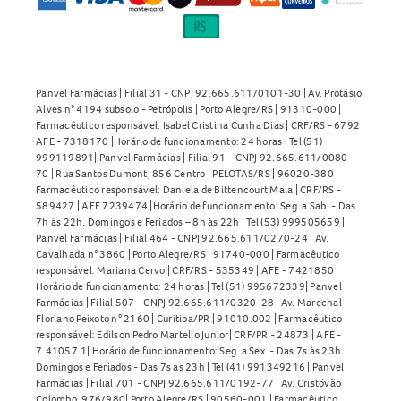
Panvel Farmácias | Filial 31 - CNPJ 92.665.611/0101-30 | Av. Protásio
Alves n° 4194 subsolo - Petrópolis | Porto Alegre/RS | 91310-000 |
Farmacêutico responsável: Isabel Cristina Cunha Dias | CRF/RS - 6792 |
AFE - 7318170 |Horário de funcionamento: 24 horas | Tel (51)
999119891| Panvel Farmácias | Filial 91 – CNPJ 92.665.611/0080-
70 | Rua Santos Dumont, 856 Centro | PELOTAS/RS | 96020-380 |
Farmacêutico responsável: Daniela de Bittencourt Maia | CRF/RS -
589427 | AFE 7239474 |Horário de funcionamento: Seg. a Sab. - Das
7h às 22h. Domingos e Feriados – 8h às 22h | Tel (53) 999505659 |
Panvel Farmácias | Filial 464 - CNPJ 92.665.611/0270-24 | Av.
Cavalhada n° 3860 | Porto Alegre/RS | 91740-000 | Farmacêutico
responsável: Mariana Cervo | CRF/RS - 535349 | AFE - 7421850 |
Horário de funcionamento: 24 horas | Tel (51) 995672339| Panvel
Farmácias | Filial 507 - CNPJ 92.665.611/0320-28 | Av. Marechal
Floriano Peixoto n° 2160 | Curitiba/PR | 91010.002 | Farmacêutico
responsável: Edilson Pedro Martello Junior| CRF/PR - 24873 | AFE -
7.41057.1| Horário de funcionamento: Seg. a Sex. - Das 7s às 23h.
Domingos e Feriados - Das 7s às 23h | Tel (41) 991349216 | Panvel
Farmácias | Filial 701 - CNPJ 92.665.611/0192-77 | Av. Cristóvão
Colombo, 976/980| Porto Alegre/RS | 90560-001 | Farmacêutico