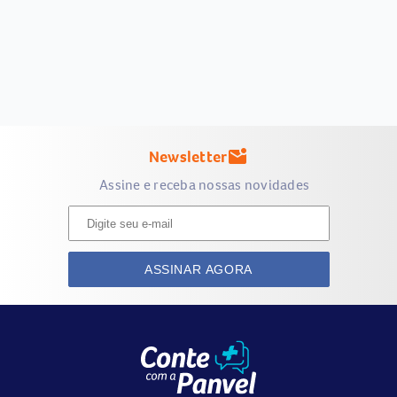
Newsletter
mark_email_unread
Assine e receba nossas novidades
ASSINAR AGORA