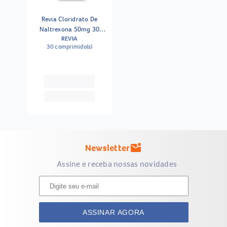
Revia Cloridrato De
Naltrexona 50mg 30
REVIA
Comprimidos Revestidos
30 comprimido(s)
Newsletter
mark_email_unread
Assine e receba nossas novidades
ASSINAR AGORA