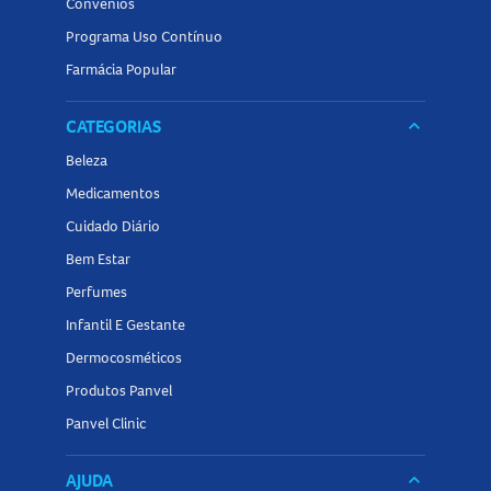
Convênios
Programa Uso Contínuo
Farmácia Popular
CATEGORIAS
keyboard_arrow_down
Beleza
Medicamentos
Cuidado Diário
Bem Estar
Perfumes
Infantil E Gestante
Dermocosméticos
Produtos Panvel
Panvel Clinic
AJUDA
keyboard_arrow_down