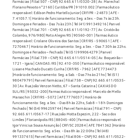
Farmácias | Filial 507 - CNPJ 92.665.611/0320-28 | Av. Marechal
Floriano Peixoto n° 2160 | Curitiba/PR | 91010.002 | Farmacêutico
responsável: Edilson Pedro Martello Junior| CRF/PR - 24873 | AFE -
7.41057.1| Horário de funcionamento: Seg. a Sex. - Das 7s às 23h.
Domingos e Feriados - Das 7s às 23h | Tel (41) 991349216 | Panvel
Farmácias | Filial 701 - CNPJ 92.665.611/0192-77 | Av. Cristóvão
Colombo, 976/980| Porto Alegre/RS | 90560-001 | Farmacêutico
responsável: Crislane Oliveira dos Santos | CRF/RS - 590651 | AFE -
7270467 | Horário de funcionamento: Seg. a Sex. - Das 7:30h às 22hs.
Domingos e Feriados – Fechado | Tel (51) 999064279 | Panvel
Farmácias | Filial 739 – CNPJ 92.665.611/0514-05 | Av. Boqueirão –
1721 - Igara | CANOAS /RS | 92.410-350 | Farmacêutico responsável:
Lisiane Machado Ducatti Cunha | CRF/RS - 7962 | AFE 7734473
|Horário de funcionamento: Seg. a Sab. - Das 7hs às 21hs | Tel (51)
980479791| Panvel Farmácias | Filial 758 – CNPJ 92.665.611/0535-
30 | Av. Rua João Venzon Netto, 67 – Santa Catarina | CAXIAS DO
SUL/RS | 95032-200| Farmacêutico responsável: Marcelo de Mello
Maraschin | CRF/RS - 5072 | AFE 7776037 | Horário de
funcionamento: Seg. a Sex. - Das 8h às 22hs, Sab 8 – 18 h Domingos
Fechado | Tel (54) 996259744 | Panvel Farmácias | Filial 791 – CNPJ
92.665.611/0567-17 | Rua João Motta Espezim, 222 - Saco dos
Limões | Florianópolis/RS | 88045-400 | Farmacêutico responsável:
Igor Vinicius Sousa Assunção | CRF/SC 20284 | AFE 7841362 |Horário
de funcionamento: Seg. a Sex. - Das 8h às 22:00hs | Tel (48)
991337615| Panvel Farmácias | Filial 806 – CNPJ 92.665.611/0522-