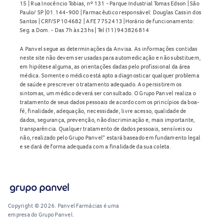
15 | Rua Inocêncio Tobias, nº 131 - Parque Industrial Tomas Edson | São
Paulo/ SP |01.144-900 | Farmacêutico responsável: Douglas Cassin dos
Santos | CRF/SP 104682 | AFE 7752413 |Horário de funcionamento:
Seg. a Dom. - Das 7h às 23hs | Tel (11) 943826814
A Panvel segue as determinações da Anvisa. As informações contidas
neste site não devem ser usadas para automedicação e não substituem,
em hipótese alguma, as orientações dadas pelo profissional da área
médica. Somente o médico está apto a diagnosticar qualquer problema
de saúde e prescrever o tratamento adequado. Ao persistirem os
sintomas, um médico deverá ser consultado. O Grupo Panvel realiza o
tratamento de seus dados pessoais de acordo com os princípios da boa-
fé, finalidade, adequação, necessidade, livre acesso, qualidade de
dados, segurança, prevenção, não discriminação e, mais importante,
transparência. Qualquer tratamento de dados pessoais, sensíveis ou
não, realizado pelo Grupo Panvel* estará baseado em fundamento legal
e se dará de forma adequada com a finalidade da sua coleta.
Copyright © 2026. Panvel Farmácias é uma
empresa do Grupo Panvel.