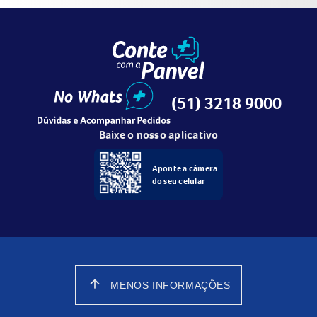
(51) 3218 9000
Baixe o nosso aplicativo
Aponte a câmera
do seu celular
arrow_upward
MENOS INFORMAÇÕES