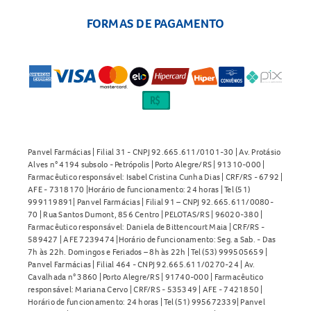
FORMAS DE PAGAMENTO
Panvel Farmácias | Filial 31 - CNPJ 92.665.611/0101-30 | Av. Protásio
Alves n° 4194 subsolo - Petrópolis | Porto Alegre/RS | 91310-000 |
Farmacêutico responsável: Isabel Cristina Cunha Dias | CRF/RS - 6792 |
AFE - 7318170 |Horário de funcionamento: 24 horas | Tel (51)
999119891| Panvel Farmácias | Filial 91 – CNPJ 92.665.611/0080-
70 | Rua Santos Dumont, 856 Centro | PELOTAS/RS | 96020-380 |
Farmacêutico responsável: Daniela de Bittencourt Maia | CRF/RS -
589427 | AFE 7239474 |Horário de funcionamento: Seg. a Sab. - Das
7h às 22h. Domingos e Feriados – 8h às 22h | Tel (53) 999505659 |
Panvel Farmácias | Filial 464 - CNPJ 92.665.611/0270-24 | Av.
Cavalhada n° 3860 | Porto Alegre/RS | 91740-000 | Farmacêutico
responsável: Mariana Cervo | CRF/RS - 535349 | AFE - 7421850 |
Horário de funcionamento: 24 horas | Tel (51) 995672339| Panvel