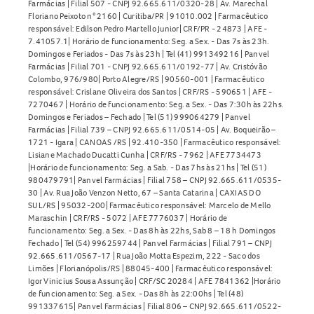
Farmácias | Filial 507 - CNPJ 92.665.611/0320-28 | Av. Marechal
Floriano Peixoto n° 2160 | Curitiba/PR | 91010.002 | Farmacêutico
responsável: Edilson Pedro Martello Junior| CRF/PR - 24873 | AFE -
7.41057.1| Horário de funcionamento: Seg. a Sex. - Das 7s às 23h.
Domingos e Feriados - Das 7s às 23h | Tel (41) 991349216 | Panvel
Farmácias | Filial 701 - CNPJ 92.665.611/0192-77 | Av. Cristóvão
Colombo, 976/980| Porto Alegre/RS | 90560-001 | Farmacêutico
responsável: Crislane Oliveira dos Santos | CRF/RS - 590651 | AFE -
7270467 | Horário de funcionamento: Seg. a Sex. - Das 7:30h às 22hs.
Domingos e Feriados – Fechado | Tel (51) 999064279 | Panvel
Farmácias | Filial 739 – CNPJ 92.665.611/0514-05 | Av. Boqueirão –
1721 - Igara | CANOAS /RS | 92.410-350 | Farmacêutico responsável:
Lisiane Machado Ducatti Cunha | CRF/RS - 7962 | AFE 7734473
|Horário de funcionamento: Seg. a Sab. - Das 7hs às 21hs | Tel (51)
980479791| Panvel Farmácias | Filial 758 – CNPJ 92.665.611/0535-
30 | Av. Rua João Venzon Netto, 67 – Santa Catarina | CAXIAS DO
SUL/RS | 95032-200| Farmacêutico responsável: Marcelo de Mello
Maraschin | CRF/RS - 5072 | AFE 7776037 | Horário de
funcionamento: Seg. a Sex. - Das 8h às 22hs, Sab 8 – 18 h Domingos
Fechado | Tel (54) 996259744 | Panvel Farmácias | Filial 791 – CNPJ
92.665.611/0567-17 | Rua João Motta Espezim, 222 - Saco dos
Limões | Florianópolis/RS | 88045-400 | Farmacêutico responsável:
Igor Vinicius Sousa Assunção | CRF/SC 20284 | AFE 7841362 |Horário
de funcionamento: Seg. a Sex. - Das 8h às 22:00hs | Tel (48)
991337615| Panvel Farmácias | Filial 806 – CNPJ 92.665.611/0522-