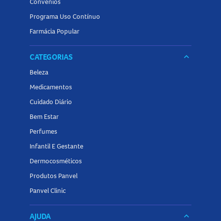
Convênios
Programa Uso Contínuo
Farmácia Popular
CATEGORIAS
keyboard_arrow_down
Beleza
Medicamentos
Cuidado Diário
Bem Estar
Perfumes
Infantil E Gestante
Dermocosméticos
Produtos Panvel
Panvel Clinic
AJUDA
keyboard_arrow_down