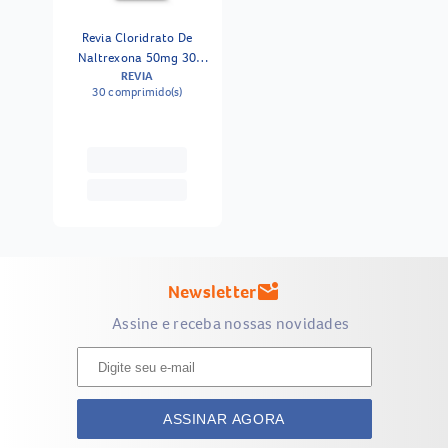
Revia Cloridrato De
Naltrexona 50mg 30
REVIA
Comprimidos Revestidos
30 comprimido(s)
Newsletter
mark_email_unread
Assine e receba nossas novidades
ASSINAR AGORA