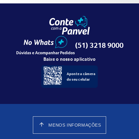
(51) 3218 9000
Baixe o nosso aplicativo
Aponte a câmera
do seu celular
arrow_upward
MENOS INFORMAÇÕES