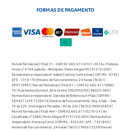
FORMAS DE PAGAMENTO
Panvel Farmácias | Filial 31 - CNPJ 92.665.611/0101-30 | Av. Protásio
Alves n° 4194 subsolo - Petrópolis | Porto Alegre/RS | 91310-000 |
Farmacêutico responsável: Isabel Cristina Cunha Dias | CRF/RS - 6792 |
AFE - 7318170 |Horário de funcionamento: 24 horas | Tel (51)
999119891| Panvel Farmácias | Filial 91 – CNPJ 92.665.611/0080-
70 | Rua Santos Dumont, 856 Centro | PELOTAS/RS | 96020-380 |
Farmacêutico responsável: Daniela de Bittencourt Maia | CRF/RS -
589427 | AFE 7239474 |Horário de funcionamento: Seg. a Sab. - Das
7h às 22h. Domingos e Feriados – 8h às 22h | Tel (53) 999505659 |
Panvel Farmácias | Filial 464 - CNPJ 92.665.611/0270-24 | Av.
Cavalhada n° 3860 | Porto Alegre/RS | 91740-000 | Farmacêutico
responsável: Mariana Cervo | CRF/RS - 535349 | AFE - 7421850 |
Horário de funcionamento: 24 horas | Tel (51) 995672339| Panvel