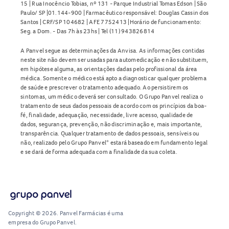
15 | Rua Inocêncio Tobias, nº 131 - Parque Industrial Tomas Edson | São
Paulo/ SP |01.144-900 | Farmacêutico responsável: Douglas Cassin dos
Santos | CRF/SP 104682 | AFE 7752413 |Horário de funcionamento:
Seg. a Dom. - Das 7h às 23hs | Tel (11) 943826814
A Panvel segue as determinações da Anvisa. As informações contidas
neste site não devem ser usadas para automedicação e não substituem,
em hipótese alguma, as orientações dadas pelo profissional da área
médica. Somente o médico está apto a diagnosticar qualquer problema
de saúde e prescrever o tratamento adequado. Ao persistirem os
sintomas, um médico deverá ser consultado. O Grupo Panvel realiza o
tratamento de seus dados pessoais de acordo com os princípios da boa-
fé, finalidade, adequação, necessidade, livre acesso, qualidade de
dados, segurança, prevenção, não discriminação e, mais importante,
transparência. Qualquer tratamento de dados pessoais, sensíveis ou
não, realizado pelo Grupo Panvel* estará baseado em fundamento legal
e se dará de forma adequada com a finalidade da sua coleta.
Copyright © 2026. Panvel Farmácias é uma
empresa do Grupo Panvel.