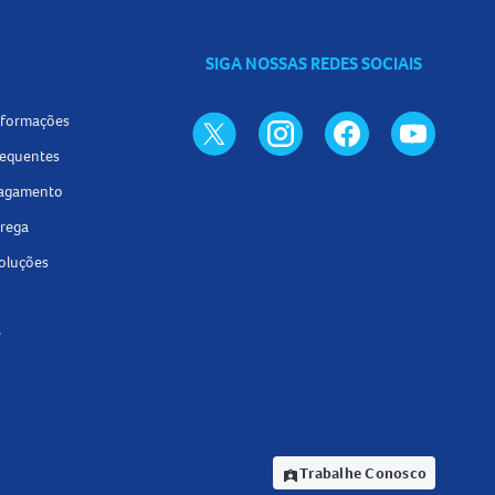
SIGA NOSSAS REDES SOCIAIS
informações
requentes
pagamento
trega
voluções
e
Trabalhe Conosco
assignment_ind