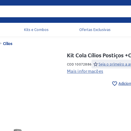
Kits e Combos
Ofertas Exclusivas
Acessos rápidos do cabeçalho
>
Cílios
Kit Cola Cílios Postiços +
star
Seja o primeiro a a
COD 10072886
Mais informações
favorite_border
Adicion