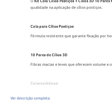
O
Kit Cola Cílios Postiços + Cílios 3D 10 Pares
qualidade na aplicação de cílios postiços.
Cola para Cílios Postiços
Fórmula resistente que garante fixação por h
10 Pares de Cílios 3D
Fibras macias e leves que oferecem volume e
Características:
Cola de secagem rápida para aplicação prática
Ver descrição completa
Cílios 3D com textura natural e leve
Diversidade de estilos para diferentes ocasiõe