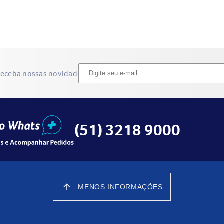
receba nossas novidades
(51) 3218 9000
arrow_upward
MENOS INFORMAÇÕES