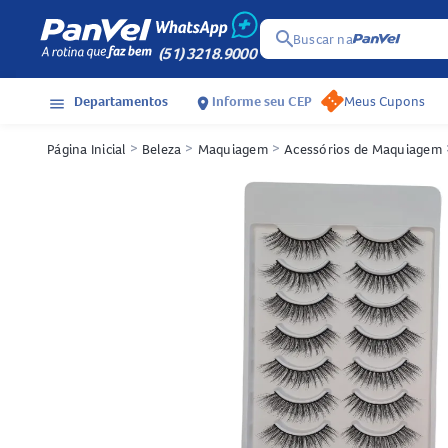
search
Buscar na
(51) 3218.9000
Departamentos
Informe seu CEP
Meus Cupons
menu
location_on
Página Inicial
>
Beleza
>
Maquiagem
>
Acessórios de Maquiagem