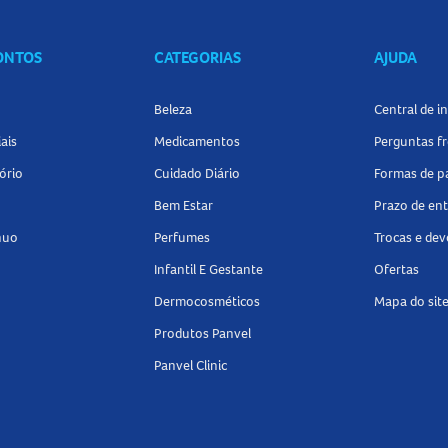
CONTOS
CATEGORIAS
AJUDA
Beleza
Central de 
ais
Medicamentos
Perguntas f
ório
Cuidado Diário
Formas de 
Bem Estar
Prazo de en
nuo
Perfumes
Trocas e de
Infantil E Gestante
Ofertas
Dermocosméticos
Mapa do sit
Produtos Panvel
Panvel Clinic