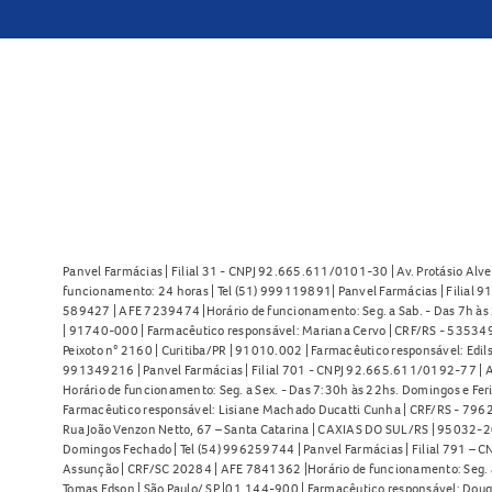
Panvel Farmácias | Filial 31 - CNPJ 92.665.611/0101-30 | Av. Protásio Alve
funcionamento: 24 horas | Tel (51) 999119891| Panvel Farmácias | Filial 
589427 | AFE 7239474 |Horário de funcionamento: Seg. a Sab. - Das 7h às 2
| 91740-000 | Farmacêutico responsável: Mariana Cervo | CRF/RS - 535349 
Peixoto n° 2160 | Curitiba/PR | 91010.002 | Farmacêutico responsável: Edils
991349216 | Panvel Farmácias | Filial 701 - CNPJ 92.665.611/0192-77 | Av
Horário de funcionamento: Seg. a Sex. - Das 7:30h às 22hs. Domingos e Fer
Farmacêutico responsável: Lisiane Machado Ducatti Cunha | CRF/RS - 7962 
Rua João Venzon Netto, 67 – Santa Catarina | CAXIAS DO SUL/RS | 95032-20
Domingos Fechado | Tel (54) 996259744 | Panvel Farmácias | Filial 791 – C
Assunção | CRF/SC 20284 | AFE 7841362 |Horário de funcionamento: Seg. a S
Tomas Edson | São Paulo/ SP |01.144-900 | Farmacêutico responsável: Doug