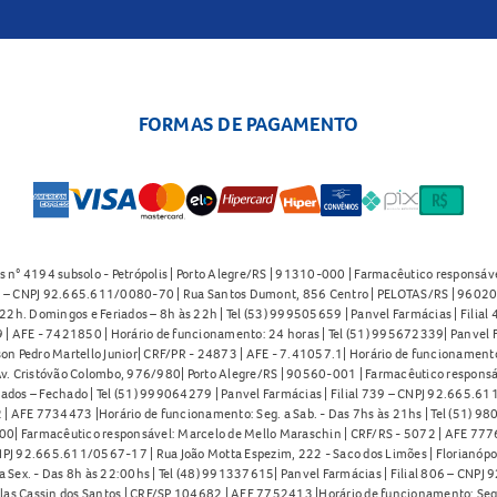
FORMAS DE PAGAMENTO
s n° 4194 subsolo - Petrópolis | Porto Alegre/RS | 91310-000 | Farmacêutico responsáve
91 – CNPJ 92.665.611/0080-70 | Rua Santos Dumont, 856 Centro | PELOTAS/RS | 96020-
2h. Domingos e Feriados – 8h às 22h | Tel (53) 999505659 | Panvel Farmácias | Filia
| AFE - 7421850 | Horário de funcionamento: 24 horas | Tel (51) 995672339| Panvel F
on Pedro Martello Junior| CRF/PR - 24873 | AFE - 7.41057.1| Horário de funcionamento: 
. Cristóvão Colombo, 976/980| Porto Alegre/RS | 90560-001 | Farmacêutico responsáve
iados – Fechado | Tel (51) 999064279 | Panvel Farmácias | Filial 739 – CNPJ 92.665.6
| AFE 7734473 |Horário de funcionamento: Seg. a Sab. - Das 7hs às 21hs | Tel (51) 9
0| Farmacêutico responsável: Marcelo de Mello Maraschin | CRF/RS - 5072 | AFE 77760
NPJ 92.665.611/0567-17 | Rua João Motta Espezim, 222 - Saco dos Limões | Florianópo
ex. - Das 8h às 22:00hs | Tel (48) 991337615| Panvel Farmácias | Filial 806 – CNPJ 
las Cassin dos Santos | CRF/SP 104682 | AFE 7752413 |Horário de funcionamento: Seg