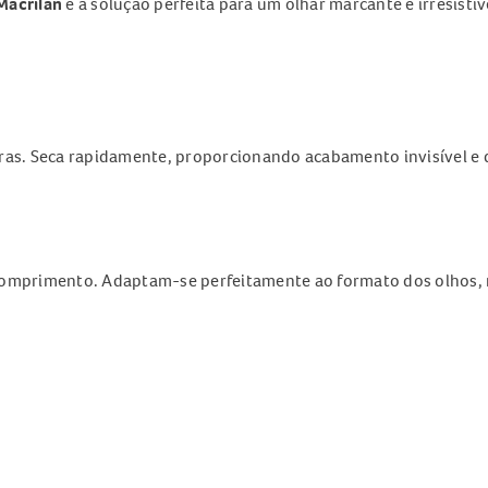
 Macrilan
é a solução perfeita para um olhar marcante e irresistív
oras. Seca rapidamente, proporcionando acabamento invisível e
 comprimento. Adaptam-se perfeitamente ao formato dos olhos, 
s