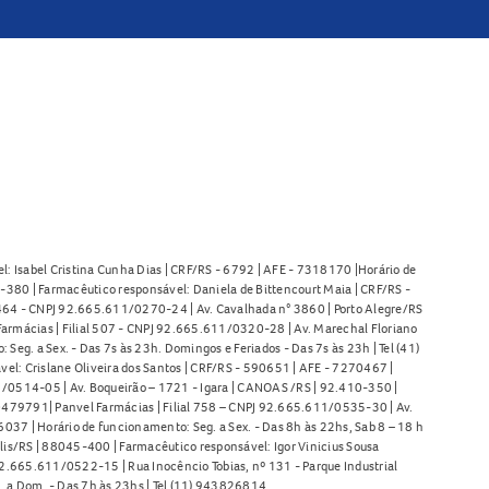
l: Isabel Cristina Cunha Dias | CRF/RS - 6792 | AFE - 7318170 |Horário de
380 | Farmacêutico responsável: Daniela de Bittencourt Maia | CRF/RS -
l 464 - CNPJ 92.665.611/0270-24 | Av. Cavalhada n° 3860 | Porto Alegre/RS
armácias | Filial 507 - CNPJ 92.665.611/0320-28 | Av. Marechal Floriano
Seg. a Sex. - Das 7s às 23h. Domingos e Feriados - Das 7s às 23h | Tel (41)
l: Crislane Oliveira dos Santos | CRF/RS - 590651 | AFE - 7270467 |
11/0514-05 | Av. Boqueirão – 1721 - Igara | CANOAS /RS | 92.410-350 |
80479791| Panvel Farmácias | Filial 758 – CNPJ 92.665.611/0535-30 | Av.
37 | Horário de funcionamento: Seg. a Sex. - Das 8h às 22hs, Sab 8 – 18 h
lis/RS | 88045-400 | Farmacêutico responsável: Igor Vinicius Sousa
92.665.611/0522-15 | Rua Inocêncio Tobias, nº 131 - Parque Industrial
. a Dom. - Das 7h às 23hs | Tel (11) 943826814