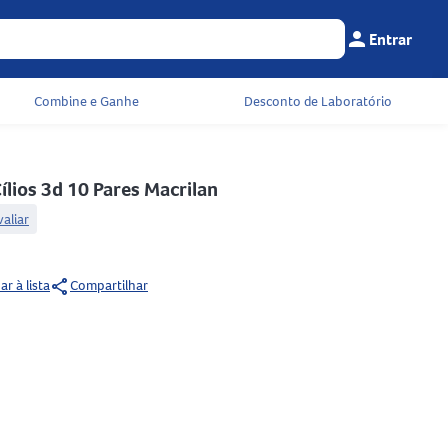
person
Entrar
Menu do cliente
Seu c
Combine e Ganhe
Desconto de Laboratório
Cílios 3d 10 Pares Macrilan
valiar
share
ar à lista
Compartilhar